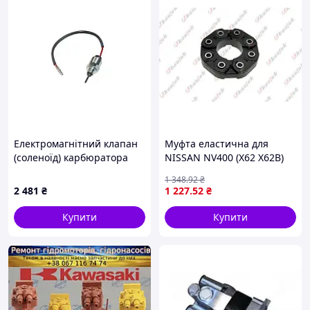
Електромагнітний клапан
Муфта еластична для
(соленоїд) карбюратора
NISSAN NV400 (X62 X62B)
двигуна вилочного
2011-2022 KAUTEK #RE-
1 348
.92
₴
навантажувача Nissan
VR022
2 481
₴
1 227
.52
₴
16196-55K00
Купити
Купити