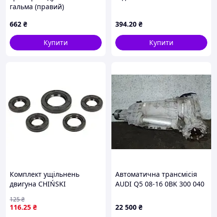
гальма (правий)
навантажувача Komatsu
662
₴
394
.20
₴
3EA3051190
Купити
Купити
Комплект ущільнень
Автоматична трансмісія
двигуна CHIŃSKI
AUDI Q5 08-16 0BK 300 040
SKUTER/MOPED/MOTOROWER/ATV
M 001
125
₴
4T, KYMCO AGILITY, DINK,
116
.25
₴
22 500
₴
FILLY, PEOPLE, SUPER 8 50