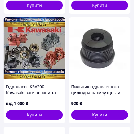
INPARTS IP000095
Купити
Купити
Гідронасос K5V200
Пильник гідравлічного
Kawasaki запчастини та
циліндра нахилу щогли
ремонт
вилкового навантажувача
від
1 000
₴
920
₴
Toyota 65592-26620-71
Купити
Купити