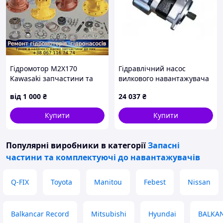
Гідромотор M2X170
Гідравлічний насос
Kawasaki запчастини та
вилкового навантажувача
ремонт
Hyster 1335922
від
1 000
₴
24 037
₴
Купити
Купити
Популярні виробники
в категорії
Запасні
частини та комплектуючі до навантажувачів
Q-FIX
Toyota
Manitou
Febest
Nissan
Balkancar Record
Mitsubishi
Hyundai
BALKA