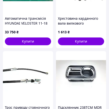
Автоматична трансмісія
Хрестовина карданного
HYUNDAI VELOSTER 11-18
вала вилкового
43000-2A003
навантажувача Toyota
33 750
₴
1 613
₴
37201-23320-71
Купити
Купити
Трос приводу стояночного
Підсклянник 238TCM MDR