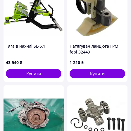
Тяга в нахилі SL-6.1
Натягувач ланцюга ГРМ
febi 32449
43 540
₴
1 210
₴
Купити
Купити