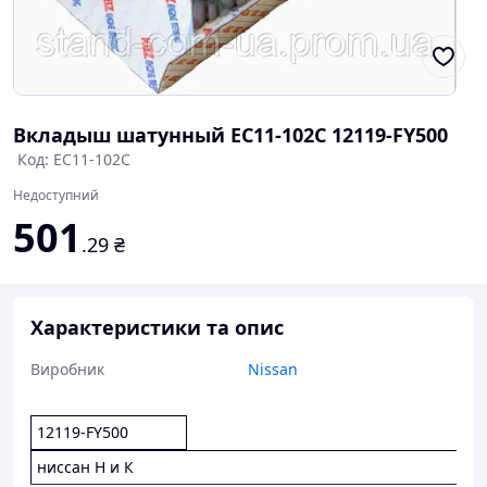
Вкладыш шатунный EC11-102C 12119-FY500
Код: EC11-102C
Недоступний
501
.29
₴
Характеристики та опис
Виробник
Nissan
12119-FY500
ниссан Н и К