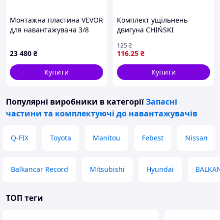
Монтажна пластина VEVOR
Комплект ущільнень
для навантажувача 3/8
двигуна CHIŃSKI
дюйма з причіпним
SKUTER/MOPED/MOTOROWER/
125
₴
пристроєм 5,79 см,
4T, KYMCO AGILITY, DINK,
23 480
₴
116
.25
₴
швидкороз'ємним
FILLY, PEOPLE, SUPER 8 50
з'єднанням, сумісна з
INPARTS IP000095
Купити
Купити
Популярні виробники
в категорії
Запасні
частини та комплектуючі до навантажувачів
Q-FIX
Toyota
Manitou
Febest
Nissan
Balkancar Record
Mitsubishi
Hyundai
BALKA
ТОП теги