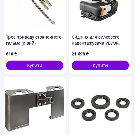
Трос приводу стояночного
Сидіння для вилкового
гальма (лівий)
навантажувача VEVOR,
навантажувача Toyota
сидіння для трактора з
610
₴
21 698
₴
47503-13310-71
регульованою спинкою,
підлокітником та ременем
Купити
Купити
безпеки, безпечне