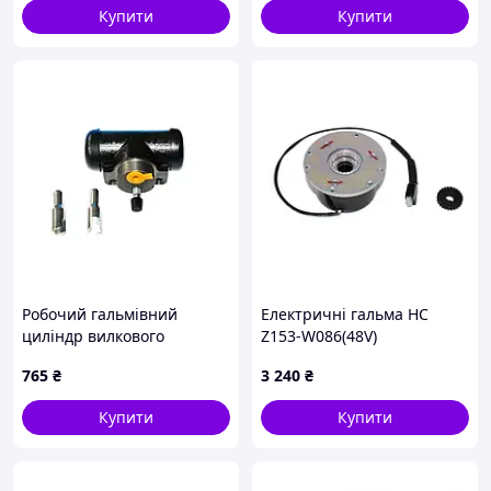
Купити
Купити
Робочий гальмівний
Електричні гальма HC
циліндр вилкового
Z153-W086(48V)
навантажувача Hyster
765
₴
3 240
₴
1334648
Купити
Купити