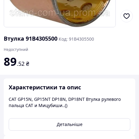
Втулка 91B4305500
Код: 91B4305500
Недоступний
89
.52
₴
Характеристики та опис
СAT GP15N, GP15NT DP18N, DP18NT Втулка рулевого
пальца САТ и Мицубиши..()
Детальніше