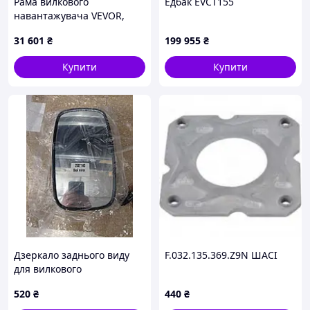
Рама вилкового
Едбак EVCT155
навантажувача VEVOR,
вантажопідйомність 1814
31 601
₴
199 955
₴
кг, довжина 1150 мм,
подовжувачі рами
Купити
Купити
вилкового навантажувача
з
Дзеркало заднього виду
F.032.135.369.Z9N ШАСІ
для вилкового
навантажувача
520
₴
440
₴