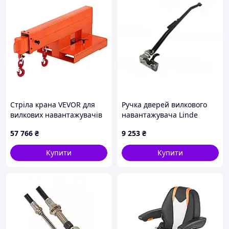
Стріла крана VEVOR для
Ручка дверей вилкового
вилкових навантажувачів
навантажувача Linde
вантажопідйомністю 2495
3924309206
57 766
₴
9 253
₴
кг, навантажувальна
стріла для вилкового
Купити
Купити
навантажувача з