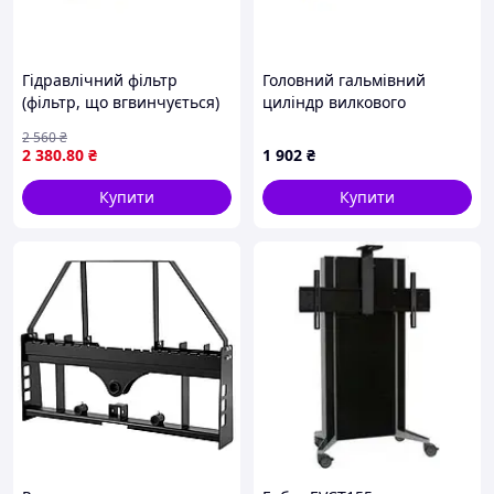
Гідравлічний фільтр
Головний гальмівний
(фільтр, що вгвинчується)
циліндр вилкового
FENDT 9460R, AG CHEM
навантажувача Nissan
2 560
₴
1903, 2505, ATLAS XAMS 407
3061040K01
2 380
.80
₴
1 902
₴
CD, AVELING-BARFORD 033,
035, 040,
Купити
Купити