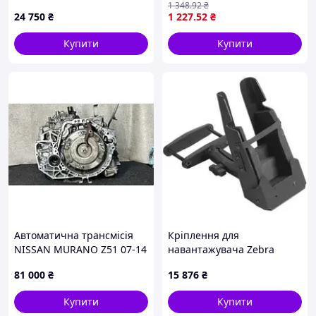
1 348
.92
₴
VR022
24 750
₴
1 227
.52
₴
Купити
Купити
Автоматична трансмісія
Кріплення для
NISSAN MURANO Z51 07-14
навантажувача Zebra
310201XE1C
81 000
₴
15 876
₴
Купити
Купити