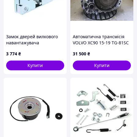
Замок дверей вилкового
Автоматична трансмісія
навантажувача
VOLVO XC90 15-19 TG-81SC
Jungheinrich 51175010
3 774
₴
31 500
₴
Купити
Купити