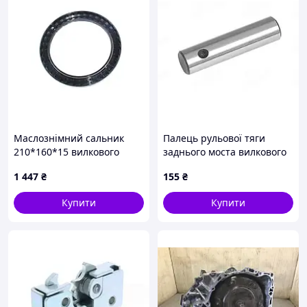
Маслознімний сальник
Палець рульової тяги
210*160*15 вилкового
заднього моста вилкового
навантажувача Linde
навантажувача Yale
1 447
₴
155
₴
0029623914
911982300
Купити
Купити