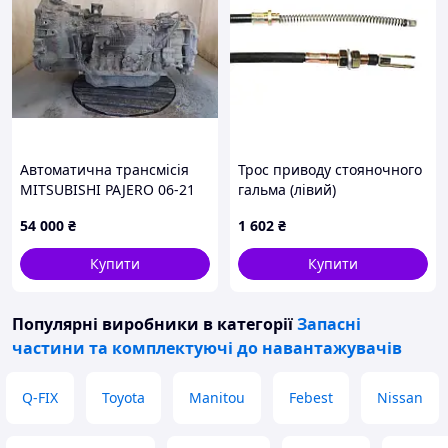
Автоматична трансмісія
Трос приводу стояночного
MITSUBISHI PAJERO 06-21
гальма (лівий)
2700A118
навантажувача Toyota
54 000
₴
1 602
₴
47503-16600-71
Купити
Купити
Популярні виробники
в категорії
Запасні
частини та комплектуючі до навантажувачів
Q-FIX
Toyota
Manitou
Febest
Nissan