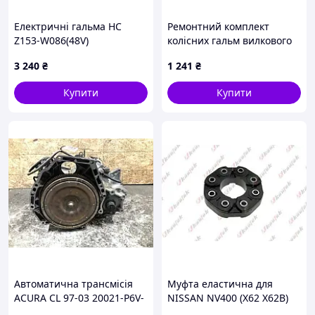
Електричні гальма HC
Ремонтний комплект
Z153-W086(48V)
колісних гальм вилкового
навантажувача Komatsu
3 240
₴
1 241
₴
ABB03002B0543B
Купити
Купити
Автоматична трансмісія
Муфта еластична для
ACURA CL 97-03 20021-P6V-
NISSAN NV400 (X62 X62B)
000
2011-2022 KAUTEK #RE-