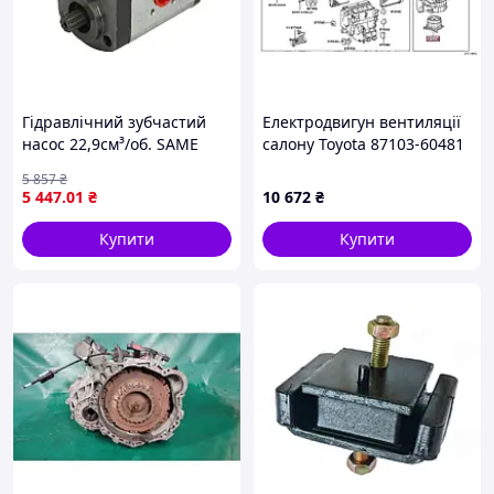
Гідравлічний зубчастий
Електродвигун вентиляції
насос 22,9см³/об. SAME
салону Toyota 87103-60481
100, 110, 130, 90 II, 100.4,
5 857
₴
100.6, 80, 90 HATTAT
5 447
.01
₴
10 672
₴
1PN229CJS3/470
Купити
Купити