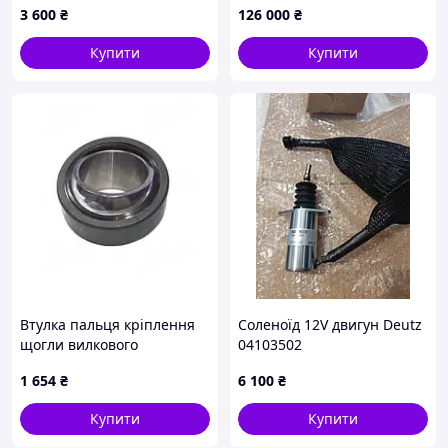
3 600
₴
126 000
₴
Купити
Купити
Втулка пальця кріплення
Соленоїд 12V двигун Deutz
щогли вилкового
04103502
навантажувача
1 654
₴
6 100
₴
Jungheinrich 52023510
Купити
Купити