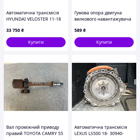
Автоматична трансмісія
Гумова опора двигуна
HYUNDAI VELOSTER 11-18
вилкового навантажувача
43000-2A003
Komatsu 3EB0151130
33 750
₴
589
₴
Купити
Купити
Вал проміжний приводу
Автоматична трансмісія
правий TOYOTA CAMRY 55
LEXUS LS500 18- 30940-
14-17 43410-06A20
50030