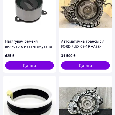
Натягувач ременя
Автоматична трансмісія
вилкового навантажувача
FORD FLEX 08-19 AA8Z-
FE1H12700A
7000-FRM
625
₴
31 500
₴
Купити
Купити