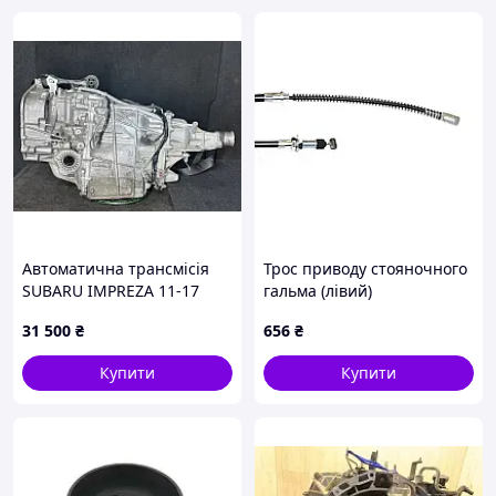
Автоматична трансмісія
Трос приводу стояночного
SUBARU IMPREZA 11-17
гальма (лівий)
31000AJ320
навантажувача Komatsu
31 500
₴
656
₴
3EA3051180
Купити
Купити