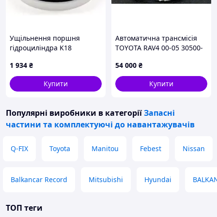
Ущільнення поршня
Автоматична трансмісія
гідроциліндра K18
TOYOTA RAV4 00-05 30500-
190х220х35,4
42100
1 934
₴
54 000
₴
NBR+TPE+POM | KASTAS
K18-220-190
Купити
Купити
Популярні виробники
в категорії
Запасні
частини та комплектуючі до навантажувачів
Q-FIX
Toyota
Manitou
Febest
Nissan
Balkancar Record
Mitsubishi
Hyundai
BALKA
ТОП теги