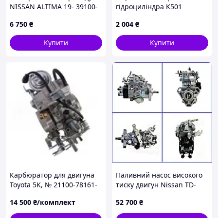
NISSAN ALTIMA 19- 39100-
гідроциліндра K501
6CC0A
180х159х8,1 NBR+PA
6 750
₴
2 004
₴
Kastas, 180, 159, NBR+PA,
159.00, 180.00
Купити
Купити
Карбюратор для двигуна
Паливний насос високого
Toyota 5K, № 21100-78161-
тиску двигун Nissan TD-
71, 21100-78177-71, 21100-
27,QD-32
14 500
₴/комплект
52 700
₴
78131-71, 211007816171,
211007817771, 21100781