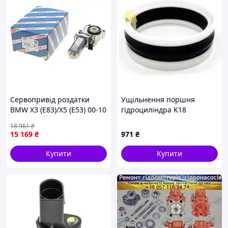
Сервопривід роздатки
Ущільнення поршня
BMW X3 (E83)/X5 (E53) 00-10
гідроциліндра K18
M54/M57/M62/N45/N52/N62
120х145х25,4
18 961
₴
NBR+TPE+POM | KASTAS
15 169
₴
971
₴
K18-145-120
Купити
Купити