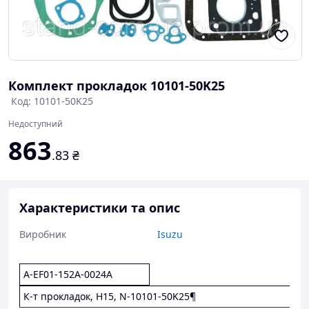
Комплект прокладок 10101-50K25
Код: 10101-50K25
Недоступний
863
.83
₴
Характеристики та опис
Виробник
Isuzu
A-EF01-152A-0024A
К-т прокладок, H15, N-10101-50K25¶