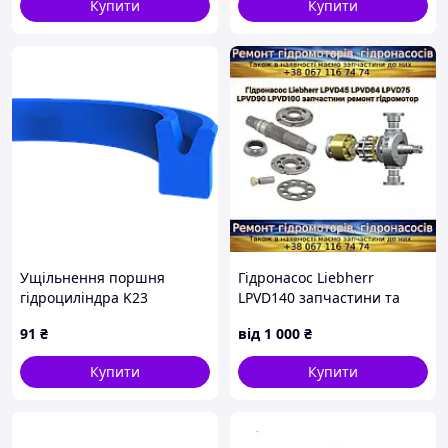
Купити
Купити
Ущільнення поршня
Гідронасос Liebherr
гідроциліндра K23
LPVD140 запчастини та
26х18х5,5 PU Kastas, 26, 18,
ремонт
91
₴
від
1 000
₴
PU, 18.00, 26.00
Купити
Купити