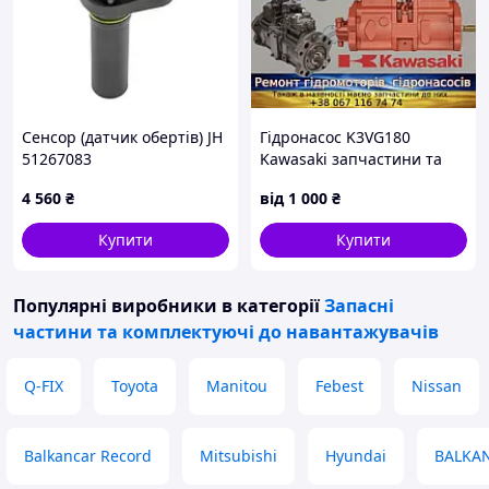
Сенсор (датчик обертів) JH
Гідронасос K3VG180
51267083
Kawasaki запчастини та
ремонт
4 560
₴
від
1 000
₴
Купити
Купити
Популярні виробники
в категорії
Запасні
частини та комплектуючі до навантажувачів
Q-FIX
Toyota
Manitou
Febest
Nissan
Balkancar Record
Mitsubishi
Hyundai
BALKA