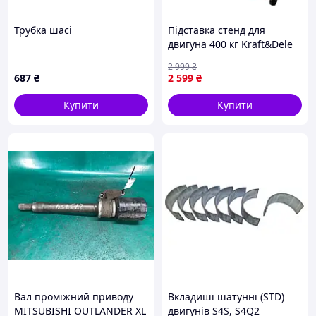
Трубка шасі
Підставка стенд для
двигуна 400 кг Kraft&Dele
KD1360 ремонтний стенд
2 999
₴
для авто двигуна
687
₴
2 599
₴
Купити
Купити
Вал проміжний приводу
Вкладиші шатунні (STD)
MITSUBISHI OUTLANDER XL
двигунів S4S, S4Q2