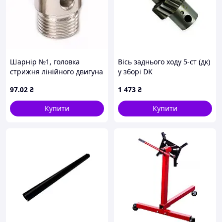
Шарнір №1, головка
Вісь заднього ходу 5-ст (дк)
стрижня лінійного двигуна
у зборі DK
97
.02
₴
1 473
₴
Купити
Купити