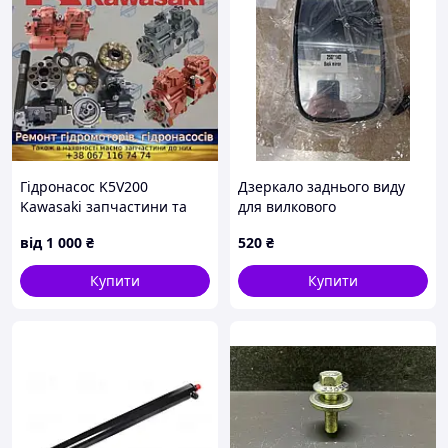
Гідронасос K5V200
Дзеркало заднього виду
Kawasaki запчастини та
для вилкового
ремонт
навантажувача
від
1 000
₴
520
₴
Купити
Купити