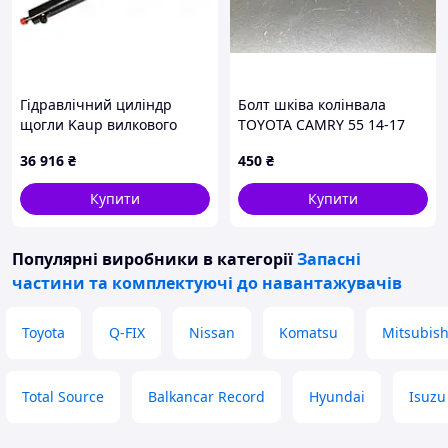
Гідравлічний циліндр
Болт шківа колінвала
щогли Kaup вилкового
TOYOTA CAMRY 55 14-17
навантажувача
90119-16020
36 916
₴
450
₴
0432210021
Купити
Купити
Популярні виробники
в категорії
Запасні
частини та комплектуючі до навантажувачів
Toyota
Q-FIX
Nissan
Komatsu
Mitsubish
Total Source
Balkancar Record
Hyundai
Isuzu