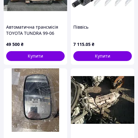
Автоматична трансмісія
Піввісь
TOYOTA TUNDRA 99-06
35000-34260
49 500
₴
7 115
.05
₴
Купити
Купити