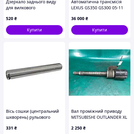
Дзеркало заднього виду
Автоматична трансмісія
для вилкового
LEXUS GS350 GS300 05-11
навантажувача
35010-30A30
520
₴
36 000
₴
Купити
Купити
Вісь сошки (центральний
Вал проміжний приводу
шкворень) рульового
MITSUBISHI OUTLANDER XL
моста вилкового
05-13
331
₴
2 250
₴
навантажувача Komatsu