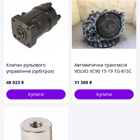
Клапан рульового
Автоматична трансмісія
управління (орбітрол)
VOLVO XC90 15-19 TG-81SC
вилкового навантажувача
48 023
₴
31 500
₴
Hyster 1347024
Купити
Купити