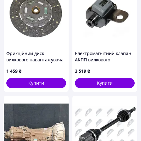
Фрикційний диск
Електромагнітний клапан
вилкового навантажувача
АКПП вилкового
Toyota 31280-23601-71
навантажувача Toyota
1 459
₴
3 519
₴
32610-23330-71
Купити
Купити