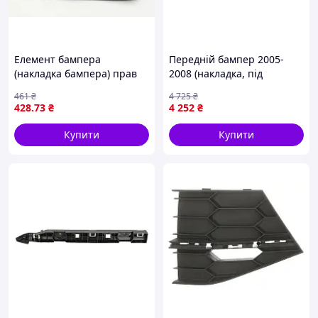
Елемент бампера
Передній бампер 2005-
(накладка бампера) прав
2008 (накладка, під
MAN TGX I 06.06-09.21 /
фарбування) для Ford
461
₴
4 725
₴
COVIND / TGX124
Fiesta рр
428
.73
₴
4 252
₴
Купити
Купити