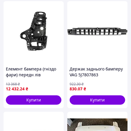
Елемент бампера (гніздо
Держак заднього бамперу
фари) передн лів
VAG 5J7807863
MERCEDES ACTROS MP4 /
13 368
₴
922
.30
₴
MP5 07.11- COVIND 960/159
12 432
.24
₴
830
.07
₴
Купити
Купити