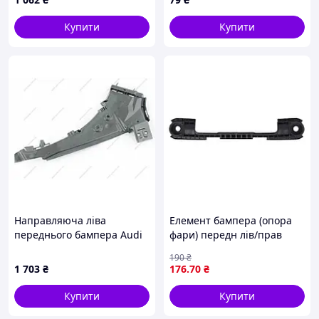
Купити
Купити
Направляюча ліва
Елемент бампера (опора
переднього бампера Audi
фари) передн лів/прав
Q7 I (4L0807283B) VAG
MAN TGS I, TGX I 08.12-
190
₴
09.21 PACOL MAN-FB-127
1 703
₴
176
.70
₴
Купити
Купити