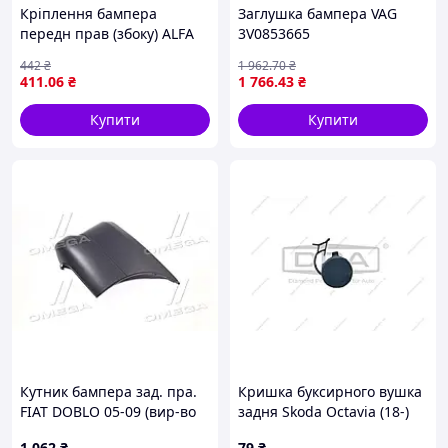
Кріплення бампера
Заглушка бампера VAG
передн прав (збоку) ALFA
3V0853665
ROMEO MITO 09.08-03.16
442
₴
1 962
.70
₴
BLIC 5504-00-0110932P
411
.06
₴
1 766
.43
₴
Купити
Купити
Кутник бампера зад. пра.
Кришка буксирного вушка
FIAT DOBLO 05-09 (вир-во
задня Skoda Octavia (18-)
TEMPEST) 022 0152 970
(88071840402) DPA
1 062
₴
79
₴