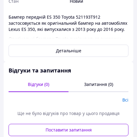
Стан
Новий
Бампер передній ES 350 Toyota 521193T912
застосовується як оригінальний бампер на автомобілях
Lexus ES 350, які випускалися з 2013 року до 2016 року.
Оригінальні бампери Toyota вирізняються високими
показниками якості та найкращим виготовленням.
Детальніше
Бампери ви завжди зможете придбати в нашому
інтернет-магазині за найдоступнішими цінами для
будь-яких автомобілів.
Відгуки та запитання
Відгуки (0)
Запитання (0)
Всі
Ще не було відгуків про товар у цього продавця
Поставити запитання