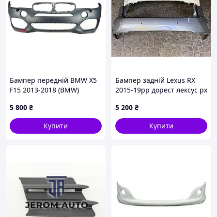
Бампер передній BMW X5
Бампер задній Lexus RX
F15 2013-2018 (BMW)
2015-19рр дорест лексус рх
51118062459
5215948150 оригінал бв
5 800
₴
5 200
₴
білий,
Купити
Купити