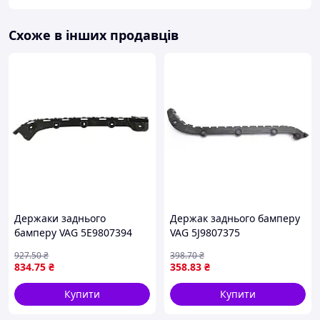
Схоже в інших продавців
Держаки заднього
Держак заднього бамперу
бамперу VAG 5E9807394
VAG 5J9807375
927
.50
₴
398
.70
₴
834
.75
₴
358
.83
₴
Купити
Купити