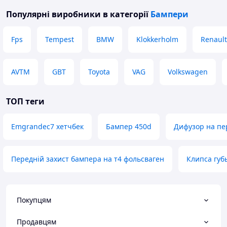
Популярні виробники
в категорії
Бампери
Fps
Tempest
BMW
Klokkerholm
Renault
AVTM
GBT
Toyota
VAG
Volkswagen
ТОП теги
Emgrandec7 хетчбек
Бампер 450d
Дифузор на пе
Передній захист бампера на т4 фольсваген
Клипса губ
Покупцям
Продавцям