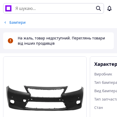
Бампери
На жаль, товар недоступний. Переглянь товари
від інших продавців
Характе
Виробник
Тип бампер
Вид бампер
Тип запчас
Стан