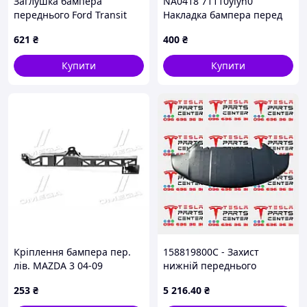
Заглушка бампера
NA0418 71110ylyh0
переднього Ford Transit
Накладка бампера перед
(20-) (FT90104G) Fast
Honda
621
₴
400
₴
Купити
Купити
Кріплення бампера пер.
158819800C - Захист
лів. MAZDA 3 04-09
нижній переднього
(TEMPEST). (034 0300 933)
бампера (2021+) Tesla
253
₴
5 216
.40
₴
Model X