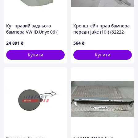
Кут правий заднього
Кронштейн прав бампера
бампера VW iD.Unyx 06 (
передн Juke (10-) (62222-
RB-VW-UNX-R )
1KA0A) NISSAN
24 891
₴
564
₴
Купити
Купити