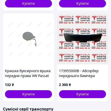
Купити
Купити
Кришка буксирного вушка
173955000B - Абсорбер
передня права VW Passat
переднього бампера
(362) (10-14) (88070727902)
нижній (2021+) Tesla Model
132
₴
2 300
₴
DPA
X
Купити
Купити
Сумісні серії транспорту