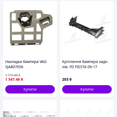
Накладка бампера VAG
Кріплення бампера задн.
5JA807056
лів. FD FIESTA 09-17
(TEMPEST). (023 0753 961)
1 719
.40
₴
1 547
.46
₴
203
₴
Купити
Купити