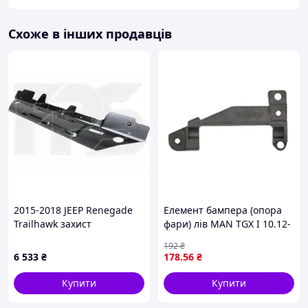
Схоже в інших продавців
2015-2018 JEEP Renegade
Елемент бампера (опора
Trailhawk захист
фари) лів MAN TGX I 10.12-
переднього бампера
09.21 PACOL MAN-FB-076L
192
₴
6 533
₴
178
.56
₴
Купити
Купити