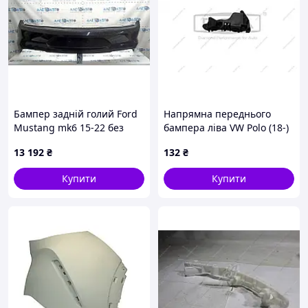
Бампер задній голий Ford
Напрямна переднього
Mustang mk6 15-22 без
бампера ліва VW Polo (18-)
парктроніків, чорний,
(88071834402) DPA
13 192
₴
132
₴
подряпини, відколи
FR3Z17K835AA
Купити
Купити