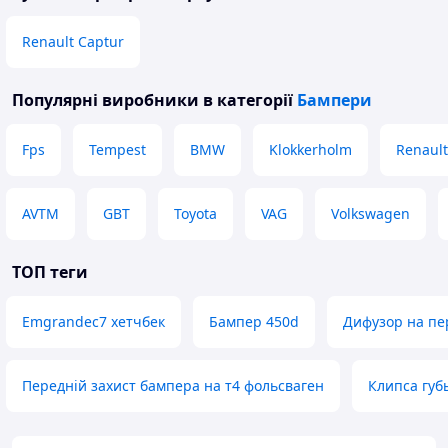
Renault Captur
Популярні виробники
в категорії
Бампери
Fps
Tempest
BMW
Klokkerholm
Renault
AVTM
GBT
Toyota
VAG
Volkswagen
ТОП теги
Emgrandec7 хетчбек
Бампер 450d
Дифузор на пе
Передній захист бампера на т4 фольсваген
Клипса губ