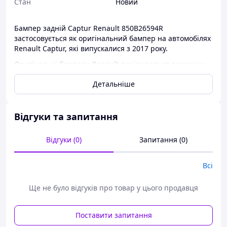
Стан
Новий
Бампер задній Captur Renault 850B26594R
застосовується як оригінальний бампер на автомобілях
Renault Captur, які випускалися з 2017 року.
Оригінальні бампери Renault вирізняються високими
показниками якості та найкращим виготовленням.
Детальніше
Бампери ви завжди зможете придбати в нашому
інтернет-магазині за найдоступнішими цінами для
будь-яких автомобілів.
Відгуки та запитання
Відгуки (0)
Запитання (0)
Всі
Ще не було відгуків про товар у цього продавця
Поставити запитання