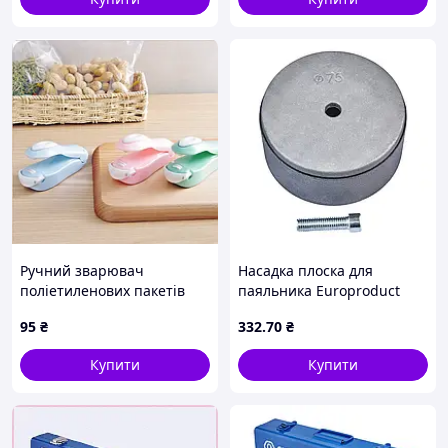
Ручний зварювач
Насадка плоска для
поліетиленових пакетів
паяльника Europroduct
EP.WS090 PPR труб 90 mm
95
₴
332
.70
₴
(EP6105)
Купити
Купити