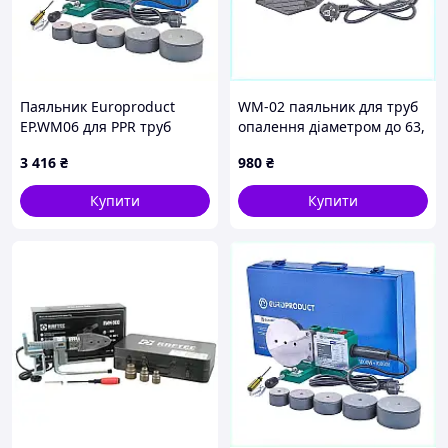
Паяльник Europroduct
WM-02 паяльник для труб
EP.WM06 для PPR труб
опалення діаметром до 63,
(плоскі насадки) 50/110mm
X4628A77P7
3 416
₴
980
₴
(EP6096) 44112H44BX
Купити
Купити