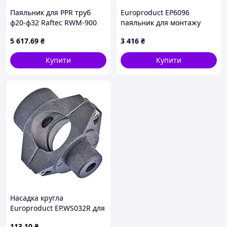
Паяльник для PPR труб
Europroduct EP6096
ф20-ф32 Raftec RWM-900
паяльник для монтажу
водопроводу, T44B11P244
5 617
.69
₴
3 416
₴
Купити
Купити
Насадка кругла
Europroduct EP.WS032R для
паяльника PPR труб 32 mm
113
.10
₴