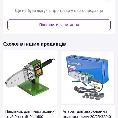
кращої передачі тепла виготовлена з алюмінієвого
сплаву, а насадки покриті тефлоновим покриттям.
Ще не було відгуків про товар у цього продавця
Принцип роботи і тривалість розігріву різних діаметрів
труб докладно описана в інструкції.
Поставити запитання
Особливості
Регулювання температури;
Схоже в інших продавців
Роз'єм для підставки на нижній частині
паяльника;
Швидкий розігрів паяльника до потрібної
температури;
Індикатор повного розігріву;
Зручність у використанні;
Нагрівач з тефлоновим покриттям.
Технічні характеристики:
напруга: 230 В;
частота струму: 50 Гц;
потужність: 2500 Вт;
температура нагріваючого пристрою: 0-300 °С;
Паяльник для пластикових
Апарат для зварювання
час розігріву: 10 хвилин;
труб Procraft PL-1600
поліпропілену 20/25/32/40