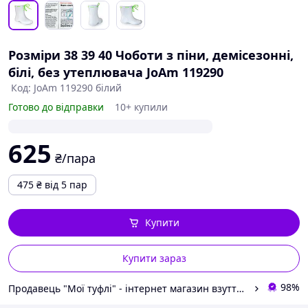
Розміри 38 39 40 Чоботи з піни, демісезонні,
білі, без утеплювача JoAm 119290
Код: JoAm 119290 білий
Готово до відправки
10+ купили
625
₴/пара
475
₴
від 5 пар
Купити
Купити зараз
98%
Продавець "Мої туфлі" - інтернет магазин взуття на всі випадки життя.