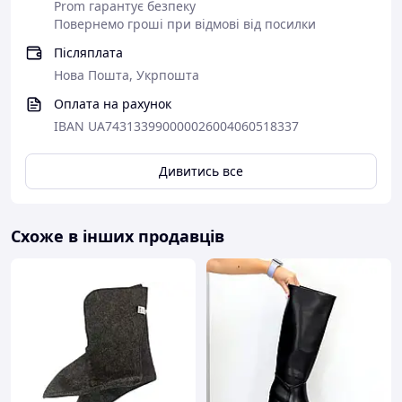
дезінфікувати, крім того вона
Prom гарантує безпеку
додає комфорту при носінні.
Повернемо гроші при відмові від посилки
Післяплата
Варіанти кольорів
Нова Пошта, Укрпошта
колір шнурків може відрізнятися від
Оплата на рахунок
кольору на фото
IBAN UA743133990000026004060518337
Дивитись все
Схоже в інших продавців
Взуття зроблена на італійському
обладнанні і з того ж самого
матеріалу, що і оригінальні Crocs.
Матеріал ЕВА (етиленвінілацетат) -
екологічно чистий спінений каучук,
міцний, еластичний, стійкий до