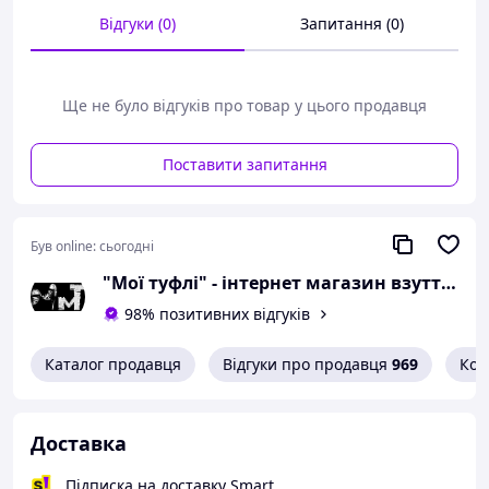
розмір 39 - 25 сантиметрів;
Відгуки (0)
Запитання (0)
розмір 40 - 25,8
сантиметра.
Ще не було відгуків про товар у цього продавця
Можлива похибка вимірювань +/- 2мм.
При оформленні замовлення
необхідний розмір вказуйте в
Поставити запитання
коментарях.
Вам сподобалася модель
Був online:
сьогодні
і Ви вирішили купити?
"Мої туфлі" - інтернет магазин взуття на всі випадки життя.
Зателефонуйте 067-9272731 / 050-
98% позитивних відгуків
9336271 і уточніть наявність
необхідного Вам розміру.
Каталог продавця
Відгуки про продавця
969
Кон
Або задайте запитання на
simashkevichr@ukr.net
Всі товари магазину -->
Доставка
Підписка на доставку Smart