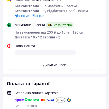
Чоботи демісезонні з ЕВА
Безкоштовно
— в магазини Rozetka
(піни) "Jose Amorales".
Безкоштовно
— у відділення Нової Пошти
Дізнатися більше
Чоботи з піни - ідеальне
Магазини Rozetka
Безкоштовно
взуття для весняно - осінньої
На замовлення від 200 ₴ до 15 кг і 120 см
негоди!
Доставка
10 - 12 серпня
Нова Пошта
Зручна!
Легка!
Дивитись все
Непромокаємий!
Нетоксичний, не має
Оплата та гарантії
неприємного запаху!
Безпечна оплата карткою
Має знімну, піно-латексну,
антибактеріальну устілку.
Таку устілку можна прати,
Без переплат