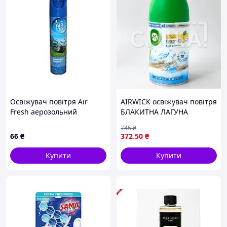
Освіжувач повітря Air
АIRWICK освіжувач повітря
Fresh аерозольний
БЛАКИТНА ЛАГУНА
Свіжість Альп 300 мл
змінний балон (250 мл)
745
₴
(38928)
66
₴
372
.50
₴
Купити
Купити