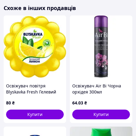
- килими, кондиціонери.
Схоже в інших продавців
- салон і багажник автомобілів
Запилювати на поверхню, яка колись була очищена,
неприємний запах (штори, килими, кімнати).
Освіжувач повітря
Освіжувач Air Bi Чорна
Blyskavka Fresh Гелевий
орхідея 300мл
Запашний лимон 150 мл
80
₴
64
.03
₴
(4820214190603)
Купити
Купити