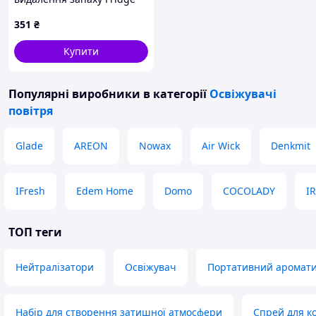
Balls, уп 3 шт.
351
₴
Купити
Популярні виробники
в категорії
Освіжувачі
повітря
Glade
AREON
Nowax
Air Wick
Denkmit
IFresh
Edem Home
Domo
COCOLADY
I
ТОП теги
Нейтралізатори
Освіжувач
Портативний аромати
Набір для створення затишної атмосфери
Спрей для к