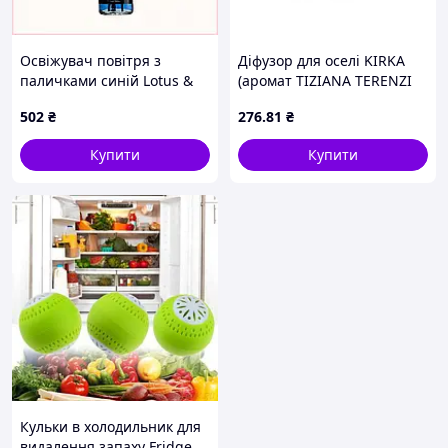
Освіжувач повітря з
Діфузор для оселі KIRKA
паличками синій Lotus &
(аромат TIZIANA TERENZI
Sandalwood, 90HH06276C
KIRKE) ТМ COCOLADY
502
₴
276
.81
₴
Купити
Купити
Кульки в холодильник для
видалення запаху Fridge