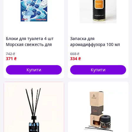
Блоки для туалета 4 шт
Запаска для
Морская свежесть для
аромадиффузора 100 мл
чистоты и аромата в
BERGAMOT ORANGE от
742
₴
668
₴
ванной комнате 65 г ТМ
ALEX MARO для создания
371
₴
334
₴
SAMA
уютной атмосферы
Купити
Купити