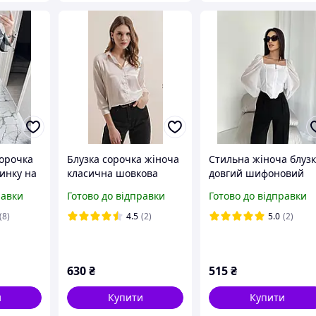
сорочка
Блузка сорочка жіноча
Стильна жіноча блуз
тинку на
класична шовкова
довгий шифоновий
а з
однотонна кремова
рукав креп дайвінг 4
равки
Готово до відправки
Готово до відправки
о-біла
44 46 48 білий чорни
до 52
червоний
(8)
4.5
(2)
5.0
(2)
630
₴
515
₴
и
Купити
Купити