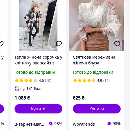
 у
Тепла жіноча сорочка у
Святкова мереживна
клітинку оверсайз з
жіноча блуза
капюшоном, на
Готово до відправки
Готово до відправки
кнопках з нашивкою
розміри від 42 до 58
4.6
(10)
4.9
(19)
181
від
₴
/міс
1 085
₴
625
₴
Купити
Купити
8%
98%
98%
Інтернет-магазин "Butterfly"
Wowtrends