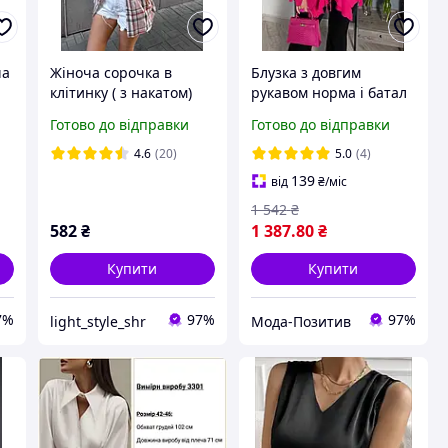
ча
Жіноча сорочка в
Блузка з довгим
клітинку ( з накатом)
рукавом норма і батал
Готово до відправки
Готово до відправки
4.6
(20)
5.0
(4)
139
від
₴
/міс
1 542
₴
582
₴
1 387
.80
₴
Купити
Купити
7%
97%
97%
light_style_shr
Мода-Позитив