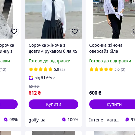
сорочка
Сорочка жіноча з
Сорочка жіноча
инку з
довгим рукавом біла XS
оверсайз біла
іри від
Туреччина
равки
Готово до відправки
Готово до відправки
(12)
5.0
(2)
5.0
(2)
61
від
₴
/міс
680
₴
612
₴
600
₴
и
Купити
Купити
98%
100%
9
golfy_ua
Інтенет магазин "Actualnoe"