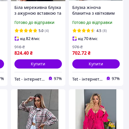
Біла мереживна блузка
Блузка жіноча
з ажурною вставкою та
блакитна з квітковим
довгим рукавом
малюнком сорочка
Готово до відправки
Готово до відправки
легка з відкладним
коміром і довгим
5.0
(4)
4.5
(8)
рукавом
82
70
від
₴
/міс
від
₴
/міс
916
₴
976
₴
824
.40
₴
702
.72
₴
Купити
Купити
7%
97%
97%
Tet - інтернет-магазин товарів для дому
Tet - інтернет-магазин товарів для дому