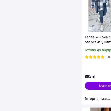
Тепла жіноча 
оверсайз у кліт
нашивкою розм
Готово до відп
42 до 52
5.0
895
₴
Купит
Інтернет-магазин "Butterfly"