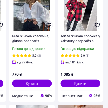
Біла жіноча класична,
Тепла жіноча сорочка у
ділова оверсайз
клітинку оверсайз з
льняна сорочка.
капюшоном, на
Готово до відправки
Готово до відправки
Однотонна сорочка з
кнопках з нашивкою
льону з клешеними
розміри від 42 до 58
5.0
(3)
5.0
(8)
рукавами
77
181
від
₴
/міс
від
₴
/міс
770
₴
1 085
₴
Купити
Купити
7%
96%
98%
Модно та Не Дорого
Інтернет-магазин "Butterfly"