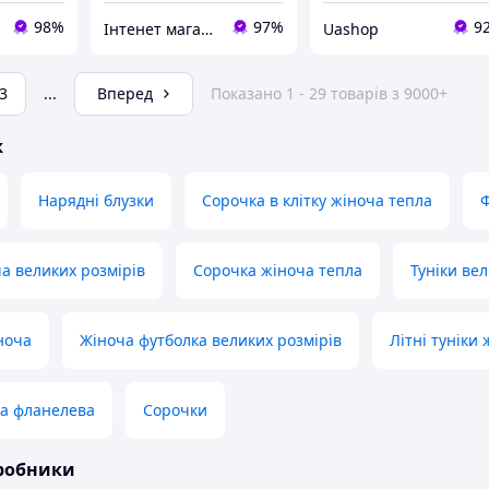
98%
97%
9
Інтенет магазин "Actualnoe"
Uashop
3
...
Вперед
Показано 1 - 29 товарів з 9000+
ж
Нарядні блузки
Сорочка в клітку жіноча тепла
а великих розмірів
Сорочка жіноча тепла
Туніки ве
ноча
Жіноча футболка великих розмірів
Літні туніки 
ка фланелева
Сорочки
иробники