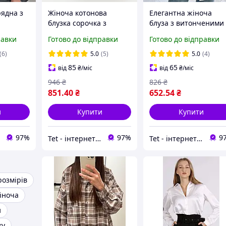
рядна з
Жіноча котонова
Елегантна жіноча
блузка сорочка з
блуза з витонченими
E
капюшоном
короткими рукавами
равки
Готово до відправки
Готово до відправки
легка літня блузка з
волошками великі
(6)
5.0
(5)
5.0
(4)
розміри
85
65
від
₴
/міс
від
₴
/міс
946
₴
826
₴
851
.40
₴
652
.54
₴
и
Купити
Купити
97%
97%
9
Tet - інтернет-магазин товарів для дому
Tet - інтернет-магазин товарів для дому
розмірів
іноча
и
ку