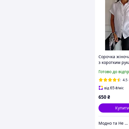
Сорочка жіноч
з коротким рук
Сорочка легка
Готово до відп
подовжена, роз
44; 46-48; 50-5
4.5
жатий ( бавовн
65
від
₴
/міс
650
₴
Купит
Модно та Не Дорого