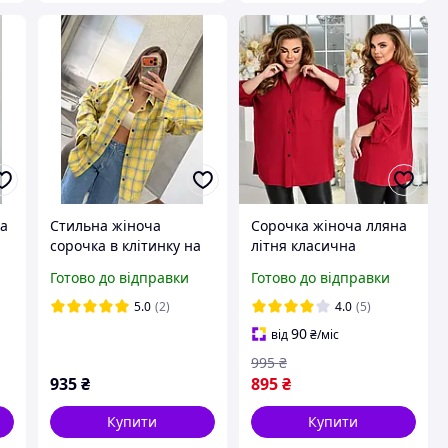
ка
Стильна жіноча
Сорочка жіноча лляна
сорочка в клітинку на
літня класична
2
кнопках рукава
великого розміру 52-66
Готово до відправки
Готово до відправки
й
знімаються фланель
Туреччина 42 48
5.0
(2)
4.0
(5)
90
від
₴
/міс
995
₴
935
₴
895
₴
Купити
Купити