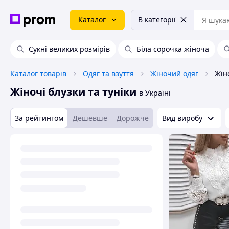
Каталог
В категорії
Сукні великих розмірів
Біла сорочка жіноча
Каталог товарів
Одяг та взуття
Жіночий одяг
Жін
Жіночі блузки та туніки
в Україні
За рейтингом
Дешевше
Дорожче
Вид виробу