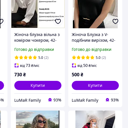
Жіноча блузка вільна з
Жіноча Блузка з V-
коміром чокером, 42-
подібним вирізом, 42-
46, 48-52, біла, чорна,
46, 48-52, чорний,
Готово до відправки
Готово до відправки
шовк Армані.
білий, бургунді,
шоколад, шовк Армані.
5.0
(2)
5.0
(2)
73
50
від
₴
/міс
від
₴
/міс
730
₴
500
₴
Купити
Купити
5%
93%
93%
LuMaR Family
LuMaR Family