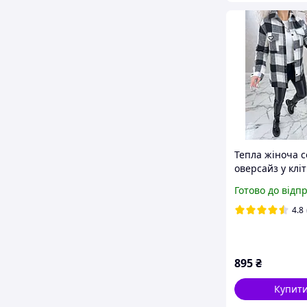
Тепла жіноча 
оверсайз у клі
кнопках вовнян
Готово до відп
нашивкою чорн
розміри від 46 
4.8
895
₴
Купит