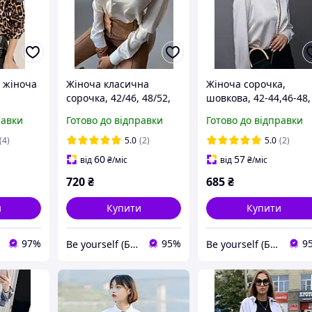
 жіноча
Жіноча класична
Жіноча сорочка,
сорочка, 42/46, 48/52,
шовкова, 42-44,46-48,
шовк
50-52,шоколад,
равки
Готово до відправки
Готово до відправки
смарагд, білий,
італійський шовк.
(4)
5.0
(2)
5.0
(2)
60
57
від
₴
/міс
від
₴
/міс
720
₴
685
₴
и
Купити
Купити
97%
95%
9
Be yourself (Будь собою)
Be yourself (Будь собою)