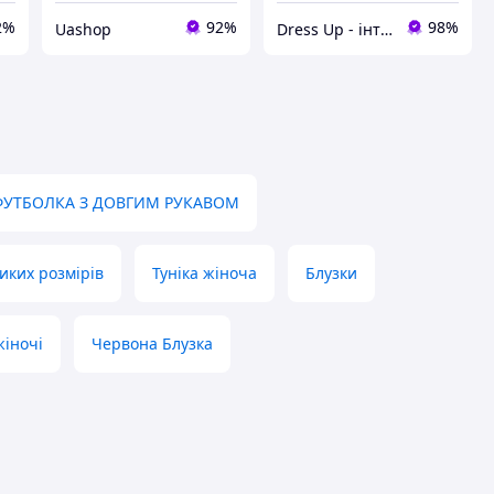
2%
92%
98%
Uashop
Dress Up - інтернет магазин жіночого одягу
ФУТБОЛКА З ДОВГИМ РУКАВОМ
ликих розмірів
Туніка жіноча
Блузки
жіночі
Червона Блузка