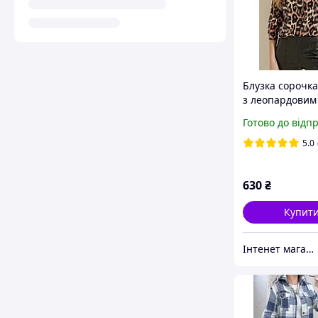
Блузка сорочка
з леопардовим
принтом
Готово до відп
5.0
630
₴
Купит
Інтенет магазин "Actualnoe"