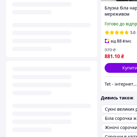
Блузка біла на
мереживом
GOLDENBLOUS
Готово до відп
5.0
88
від
₴
/міс
979
₴
881
.10
₴
Купит
Tet - інтернет-магазин товарів для дому
Дивись також
Сукні великих 
Біла сорочка ж
Жіночі сорочк
Сорочки в кліт