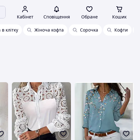
Кабінет
Сповіщення
Обране
Кошик
в клітку
Жіноча кофта
Сорочка
Кофти