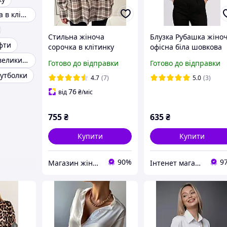
Сорочка жіноча в клітку
Стильна жіноча
Блузка Рубашка жіно
фти
сорочка в клітинку
офісна біла шовкова
оверсайз фланель 42
Бюстгальтера великих розмірів
Готово до відправки
Готово до відправки
48 сірий рожевий
футболки
бежевий шоколад
4.7
(7)
5.0
(3)
блакитний
76
від
₴
/міс
755
₴
635
₴
Купити
Купити
90%
9
Магазин жіночого одягу "Lamade"
Інтенет магазин "Actualnoe"