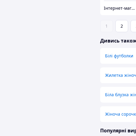
Інтернет-магазин "Butterfly"
1
2
Дивись тако
Білі футболки
Жилетка жіноч
Біла блузка жі
Жіноча сороч
Популярні в