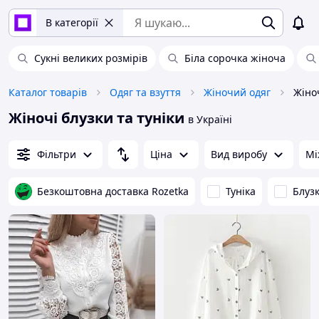
В категорії
Сукні великих розмірів
Біла сорочка жіноча
Каталог товарів
Одяг та взуття
Жіночий одяг
Жіноч
Жіночі блузки та туніки
в Україні
Фільтри
Ціна
Вид виробу
Мі
Безкоштовна доставка Rozetka
Туніка
Блуз