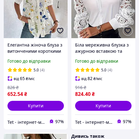
Елегантна жіноча блуза з
Біла мереживна блузка з
витонченими короткими
ажурною вставкою та
рукавами легка літня
довгим рукавом
Готово до відправки
Готово до відправки
блузка з волошками
великі розміри
5.0
(4)
5.0
(4)
65
82
від
₴
/міс
від
₴
/міс
826
₴
916
₴
652
.54
₴
824
.40
₴
Купити
Купити
97%
97%
Tet - інтернет-магазин товарів для дому
Tet - інтернет-магазин товарів для дому
Дивись також