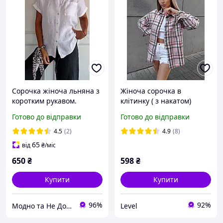
Сорочка жіноча льняна з
Жіноча сорочка в
коротким рукавом.
клітинку ( з накатом)
Сорочка легка
Готово до відправки
Готово до відправки
подовжена, розмір 42-44;
46-48; 50-52 льон жатий (
4.5
(2)
4.9
(8)
бавовна)
65
від
₴
/міс
650
₴
598
₴
Купити
Купити
96%
92%
Модно та Не Дорого
Level