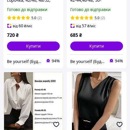
сорочка, 42/46, 48/52,
42-44,46-48, 50-
шовк
52,шоколад, смарагд,
Готово до відправки
Готово до відправки
білий, італійський шовк.
5.0
(2)
5.0
(2)
60
57
від
₴
/міс
від
₴
/міс
720
₴
685
₴
Купити
Купити
94%
94%
Be yourself (Будь собою)
Be yourself (Будь собою)