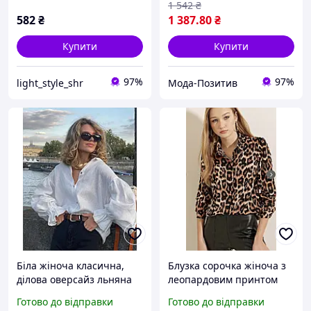
1 542
₴
582
₴
1 387
.80
₴
Купити
Купити
97%
97%
light_style_shr
Мода-Позитив
Біла жіноча класична,
Блузка сорочка жіноча з
ділова оверсайз льняна
леопардовим принтом
сорочка. Однотонна
Готово до відправки
Готово до відправки
сорочка з льону з