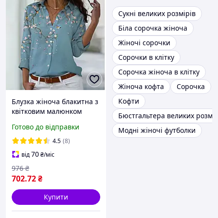
Сукні великих розмірів
Біла сорочка жіноча
Жіночі сорочки
Сорочки в клітку
Сорочка жіноча в клітку
Жіноча кофта
Сорочка
Кофти
Блузка жіноча блакитна з
квітковим малюнком
Бюстгальтера великих розмір
сорочка легка з
Готово до відправки
Модні жіночі футболки
відкладним коміром і
довгим рукавом
4.5
(8)
70
від
₴
/міс
976
₴
702
.72
₴
Купити