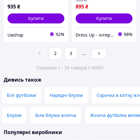
935
₴
895
₴
Купити
Купити
92%
98%
Uashop
Dress Up - інтернет магазин жіночого одягу
1
2
3
...
Показано 1 - 29 товарів з 9000+
Дивись також
Білі футболки
Нарядні блузки
Сорочка в клітку жі
Блузки
Біла блузка жіноча
Жіноча футболка велик
Популярні виробники