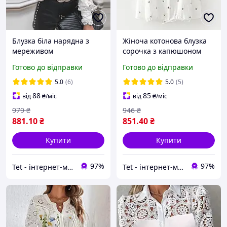
Блузка біла нарядна з
Жіноча котонова блузка
мереживом
сорочка з капюшоном
GOLDENBLOUSE
Готово до відправки
Готово до відправки
5.0
(6)
5.0
(5)
88
85
від
₴
/міс
від
₴
/міс
979
₴
946
₴
881
.10
₴
851
.40
₴
Купити
Купити
97%
97%
Tet - інтернет-магазин товарів для дому
Tet - інтернет-магазин товарів для дому