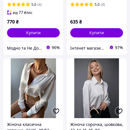
клешеними рукавами
5.0
(4)
5.0
(4)
77
від
₴
/міс
770
₴
635
₴
Купити
Купити
96%
97%
Модно та Не Дорого
Інтенет магазин "Actualnoe"
Жіноча класична
Жіноча сорочка, шовкова,