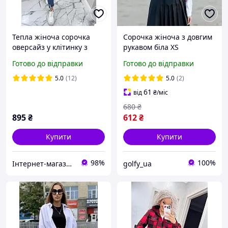
Тепла жіноча сорочка
Сорочка жіноча з довгим
оверсайз у клітинку з
рукавом біла XS
нашивкою розміри від 42
Готово до відправки
Готово до відправки
до 52
5.0
(12)
5.0
(2)
61
від
₴
/міс
680
₴
895
₴
612
₴
Купити
Купити
98%
100%
Інтернет-магазин "Butterfly"
golfy_ua