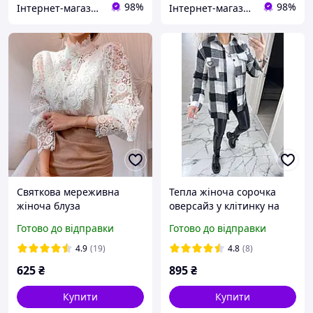
98%
98%
Інтернет-магазин "Butterfly"
Інтернет-магазин "Butterfly"
Святкова мереживна
Тепла жіноча сорочка
жіноча блуза
оверсайз у клітинку на
кнопках вовняна з
Готово до відправки
Готово до відправки
нашивкою чорно-біла
розміри від 46 до 52
4.9
(19)
4.8
(8)
625
₴
895
₴
Купити
Купити