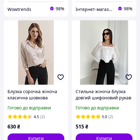
98%
98%
Wowtrends
Інтернет-магазин "Butterfly"
Блузка сорочка жіноча
Стильна жіноча блузка
класична шовкова
довгий шифоновий рукав
однотонна кремова
креп дайвінг 42 44 46 48
Готово до відправки
Готово до відправки
білий чорний червоний
4.5
(2)
5.0
(2)
630
₴
515
₴
Купити
Купити