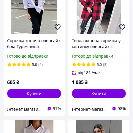
Сорочка жіноча оверсайз
Тепла жіноча сорочка у
біла Туреччина
клітинку оверсайз з
капюшоном, на кнопках з
Готово до відправки
Готово до відправки
нашивкою розміри від 42
до 58
5.0
(2)
5.0
(8)
181
від
₴
/міс
605
₴
1 085
₴
Купити
Купити
97%
98%
Інтенет магазин "Actualnoe"
Інтернет-магазин "Butterfly"