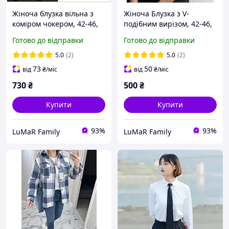
Жіноча блузка вільна з
Жіноча Блузка з V-
коміром чокером, 42-46,
подібним вирізом, 42-46,
48-52, біла, чорна, шовк
48-52, чорний, білий,
Готово до відправки
Готово до відправки
Армані.
бургунді, шоколад, шовк
Армані.
5.0
(2)
5.0
(2)
73
50
від
₴
/міс
від
₴
/міс
730
₴
500
₴
Купити
Купити
93%
93%
LuMaR Family
LuMaR Family