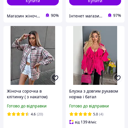
Купити
Купити
90%
97%
Магазин жіночого одягу "Lamade"
Інтенет магазин "Actualnoe"
Жіноча сорочка в
Блузка з довгим рукавом
клітинку ( з накатом)
норма і батал
Готово до відправки
Готово до відправки
4.6
(20)
5.0
(4)
139
від
₴
/міс