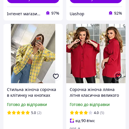
97%
92%
Інтенет магазин "Actualnoe"
Uashop
Стильна жіноча сорочка
Сорочка жіноча лляна
в клітинку на кнопках
літня класична великого
рукава знімаються
розміру 52-66
Готово до відправки
Готово до відправки
фланель Туреччина 42 48
5.0
(2)
4.0
(5)
90
від
₴
/міс
995
₴