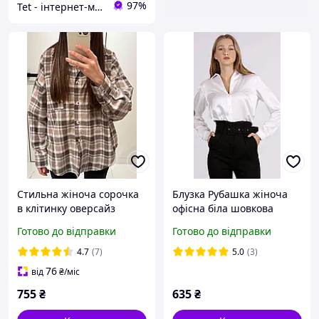
97%
Tet - інтернет-магазин товарів для дому
Стильна жіноча сорочка
Блузка Рубашка жіноча
в клітинку оверсайз
офісна біла шовкова
фланель 42 48 сірий
Готово до відправки
Готово до відправки
рожевий бежевий
шоколад блакитний
4.7
(7)
5.0
(3)
76
від
₴
/міс
755
₴
635
₴