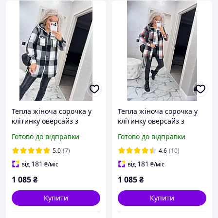
Тепла жіноча сорочка у
Тепла жіноча сорочка у
клітинку оверсайз з
клітинку оверсайз з
капюшоном, на кнопках з
капюшоном, на кнопках з
Готово до відправки
Готово до відправки
нашивкою розміри від 42
нашивкою розміри від 42
до 58
до 58
5.0
(7)
4.6
(10)
181
181
від
₴
/міс
від
₴
/міс
1 085
₴
1 085
₴
Купити
Купити