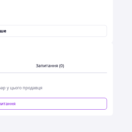
іше
вання обертів)
 робіт у важкодоступних місцях. Відноситься до
протягом 15-20 хвилин.
 робіт рівних і нерівних поверхонь, зняття
Запитання (0)
ий забезпечує високу продуктивність роботи і
функціональний.
В комплект входить багато відрізних
вар у цього продавця
 шкурки, полірувальні войлоки і. т. д.
Перевага
онувати роботи в будь-якому положенні і
питання
іцну конструкцію.
Поставляється гравер в кейсі з
тного інструменту, з гнучким валом і 211