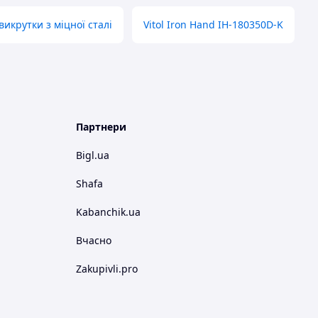
викрутки з міцної сталі
Vitol Iron Hand IH-180350D-K
Партнери
Bigl.ua
Shafa
Kabanchik.ua
Вчасно
Zakupivli.pro