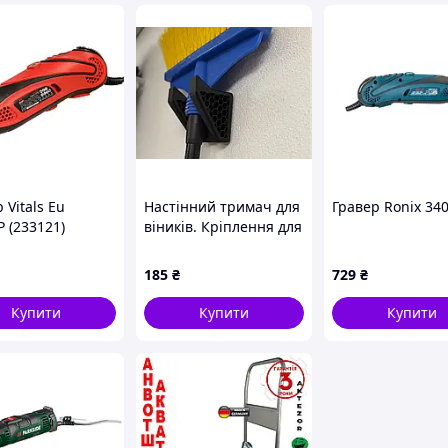
 Vitals Eu
Настінний тримач для
Гравер Ronix 34
 (233121)
віників. Кріплення для
вінника на стіну.
Настінне кріплення
185
₴
729
₴
для швабри
Купити
Купити
Купити