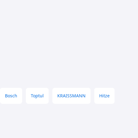
Bosch
Toptul
KRAISSMANN
Hitze