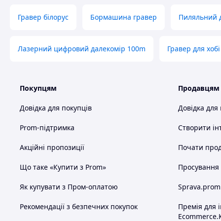
Гравер білорус
Бормашина гравер
Пиляльний д
Лазерний цифровий далекомір 100m
Гравер для хобі
Покупцям
Продавцям
Довідка для покупців
Довідка для
Prom-підтримка
Створити ін
Акційні пропозиції
Почати прод
Що таке «Купити з Prom»
Просування в
Як купувати з Пром-оплатою
Sprava.prom
Рекомендації з безпечних покупок
Премія для 
Ecommerce.