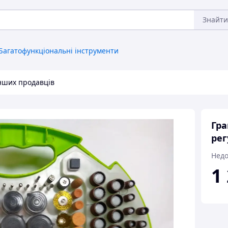
Знайти
Багатофункціональні інструменти
інших продавців
Гра
рег
Недо
1