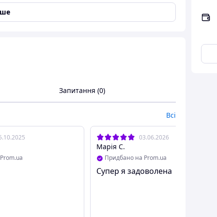
іше
Запитання (0)
Всі
ів, депресій, занепокоєння;
5.10.2025
03.06.2026
Марія С.
Prom.ua
Придбано на Prom.ua
отовій порожнині.
Супер я задоволена