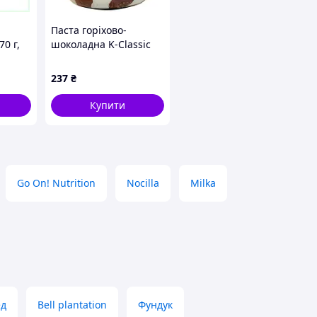
Паста горіхово-
70 г,
шоколадна K-Classic
Duo Creme Chocremo
двоколірна 750 г
237
₴
Купити
Go On! Nutrition
Nocilla
Milka
ед
Bell plantation
Фундук