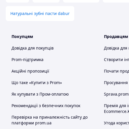
Натуральні зубні пасти dabur
Покупцям
Продавцям
Довідка для покупців
Довідка для
Prom-підтримка
Створити ін
Акційні пропозиції
Почати прод
Що таке «Купити з Prom»
Просування в
Як купувати з Пром-оплатою
Sprava.prom
Рекомендації з безпечних покупок
Премія для 
Ecommerce.
Перевірка на приналежність сайту до
платформи prom.ua
Угода корис