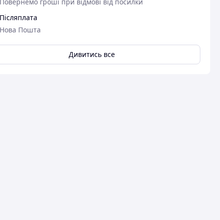
Повернемо гроші при відмові від посилки
Післяплата
Нова Пошта
Дивитись все
08.01.2026
Євген З.
Придбано на Prom.ua
Сиачна і якісна
Пер