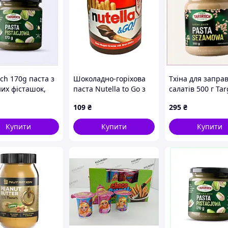
ch 170g паста з
Шоколадно-горіхова
Тхіна для запра
них фісташок,
паста Nutella to Go з
салатів 500 г Ta
041T
хлібними паличками
M47H0B7318
109
₴
295
₴
52г (61508)
Купити
Купити
Купити