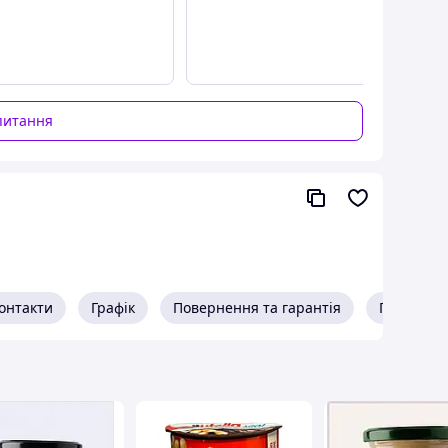
питання
онтакти
Графік
Повернення та гарантія
Про прод