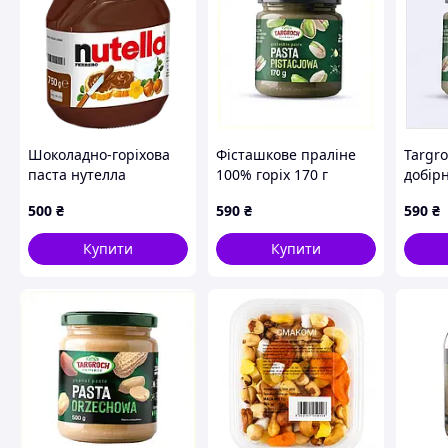
Шоколадно-горіхова
Фісташкове праліне
Targro
паста нутелла
100% горіх 170 г
добір
"Nutella" 825 г
скляна тара
411X9
500
₴
590
₴
590
₴
4A11K904H1
Купити
Купити