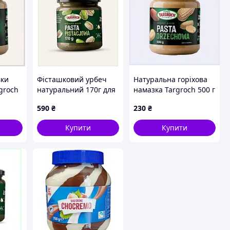
вки
Фісташковий урбеч
Натуральна горіхова
rgroch
натуральний 170г для
намазка Targroch 500 г
сніданків, 411T904H1
для сніданку,
590
₴
230
₴
4K0E0908E7
Купити
Купити