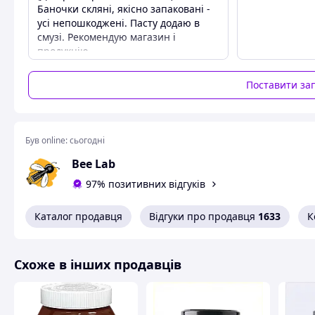
Баночки скляні, якісно запаковані -
усі непошкоджені. Пасту додаю в
смузі. Рекомендую магазин і
продукцію.
Переваги
Товар гарно запакований. Паста
Поставити за
дуже смачна.
Недоліки
Немає етикетки з енергетичною
Був online:
сьогодні
цінність і складом (крім кеш'ю).
Bee Lab
97% позитивних відгуків
Каталог продавця
Відгуки про продавця
1633
К
Схоже в інших продавців