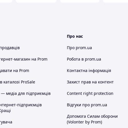
Про нас
 продавців
Про prom.ua
тернет-магазин
на Prom
Робота в prom.ua
авати на Prom
Контактна інформація
 каталозі ProSale
Захист прав на контент
 — медіа для підприємців
Content right protection
інтернет-підприємців
Відгуки про prom.ua
Кращі
Допомога Силам оборони
тувача
(Volonter by Prom)