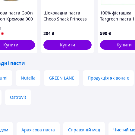
сова паста GoOn
Шоколадна паста
100% фісташка
ion Кремова 900
Choco Snack Princess
Targroch паста 1
білка (941962)
8г 30шт
41MPB19041
₴
₴
204
₴
590
₴
Купити
Купити
Купити
адні пасти
umi
Nutella
GREEN LANE
Продукція як вона є
OstroVit
едом
Арахісова паста
Справжній мед
Чистий м