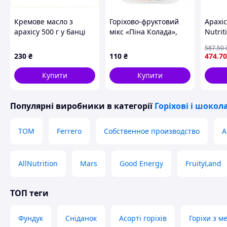
Кремове масло з
Горіхово-фруктовий
Арахі
арахісу 500 г у банці
мікс «Піна Колада»,
Nutrit
для смузі, 40T0TC9087
150 г
г 27% 
587
.50
230
₴
110
₴
474
.70
Купити
Купити
Популярні виробники
в категорії
Горіхові і шокол
ТОМ
Ferrero
Собственное производство
A
AllNutrition
Mars
Good Energy
FruityLand
ТОП теги
Фундук
Сніданок
Асорті горіхів
Горіхи з м