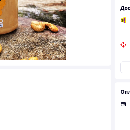
Дос
Опл