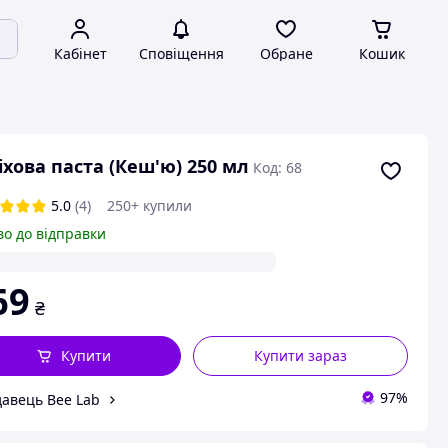
Кабінет
Сповіщення
Обране
Кошик
іхова паста (Кеш'ю) 250 мл
Код: 68
5.0
(4)
250+ купили
во до відправки
69
₴
Купити
Купити зараз
97%
авець Bee Lab