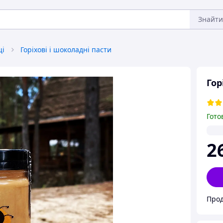
Знайти
щі
Горіхові і шоколадні пасти
Гор
Гото
2
Прод