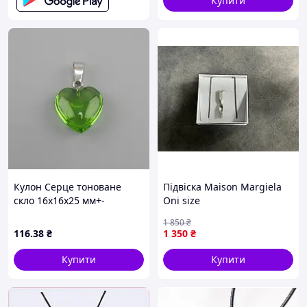
Купити
Кулон Серце тоноване
Підвіска Maison Margiela
скло 16х16х25 мм+-
Oni size
1 850
₴
116
.38
₴
1 350
₴
Купити
Купити