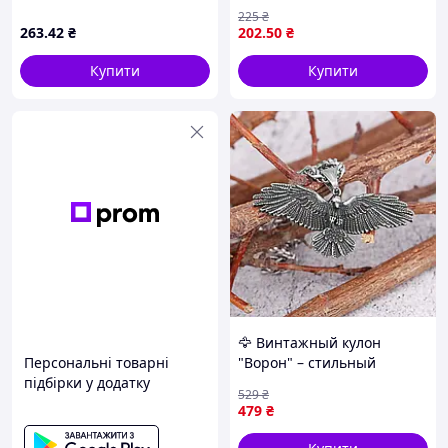
обрамленні кристалів
бароко
225
₴
1.5мм, 13х13мм (341199)
263
.42
₴
202
.50
₴
ТМ XUPING
Купити
Купити
🦅 Винтажный кулон
Персональні товарні
"Ворон" – стильный
підбірки у додатку
аксессуар из
529
₴
нержавеющей стали 6*3,2
479
₴
см двухсторонний
JGGW_479