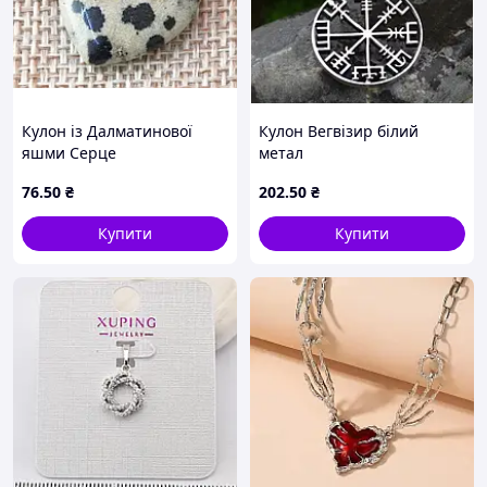
Кулон із Далматинової
Кулон Вегвізир білий
яшми Серце
метал
76
.50
₴
202
.50
₴
Купити
Купити