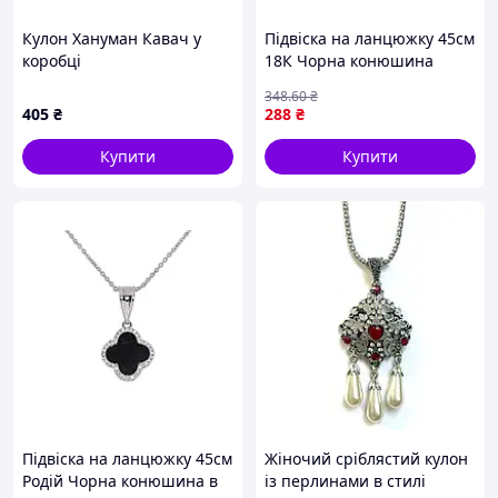
Кулон Хануман Кавач у
Підвіска на ланцюжку 45см
коробці
18К Чорна конюшина
1.5мм, 10х10мм (341203)
348
.60
₴
ТМ XUPING
405
₴
288
₴
Купити
Купити
Підвіска на ланцюжку 45см
Жіночий сріблястий кулон
Родій Чорна конюшина в
із перлинами в стилі