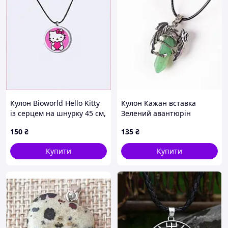
Кулон Bioworld Hello Kitty
Кулон Кажан вставка
із серцем на шнурку 45 см,
Зелений авантюрін
89K601P72
150
₴
135
₴
Купити
Купити