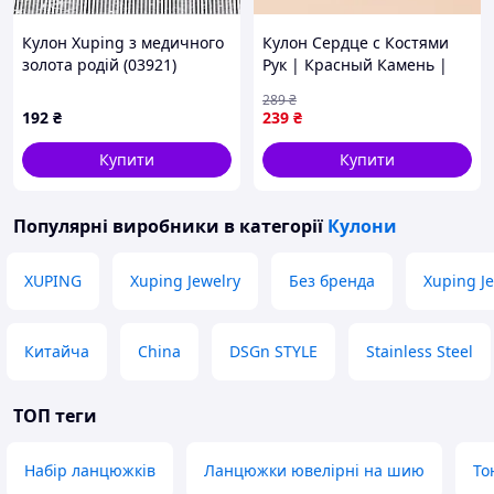
Кулон Xuping з медичного
Кулон Сердце с Костями
золота родій (03921)
Рук | Красный Камень |
Готическая Подвеска в
289
₴
Стиле K-pop JGGW_239
192
₴
239
₴
Купити
Купити
Популярні виробники
в категорії
Кулони
XUPING
Xuping Jewelry
Без бренда
Xuping Je
Китайча
China
DSGn STYLE
Stainless Steel
ТОП теги
Набір ланцюжків
Ланцюжки ювелірні на шию
То