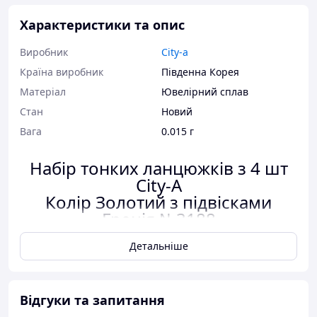
Характеристики та опис
Виробник
City-a
Країна виробник
Південна Корея
Матеріал
Ювелірний сплав
Стан
Новий
Вага
0.015 г
Набір тонких ланцюжків з 4 шт
City-A
Колір Золотий з підвісками
Греція №3188
Детальніше
Колір:
Золотий
Матеріал:
Ювелірний Сплав
Відгуки та запитання
Кількість:
4 шт