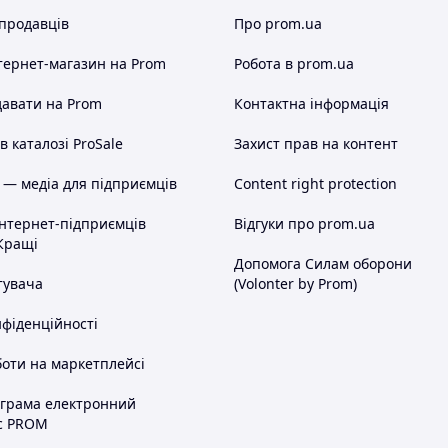
 продавців
Про prom.ua
тернет-магазин
на Prom
Робота в prom.ua
авати на Prom
Контактна інформація
 каталозі ProSale
Захист прав на контент
 — медіа для підприємців
Content right protection
інтернет-підприємців
Відгуки про prom.ua
Кращі
Допомога Силам оборони
тувача
(Volonter by Prom)
нфіденційності
оти на маркетплейсі
ограма електронний
с PROM