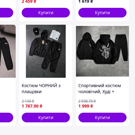
2 459
₴
1 619
₴
штани кофта NIKE
трикотажні чорні #
Shopingo
Купити
Купити
Костюм ЧОРНИЙ з
Спортивний костюм
плащівки
чоловічий, Худі +
Вітровка+Штани
штани петля чорний
2 130
₴
2 598
.70
₴
 з
+Футболка БІЛА+Кепка
samuflowermask
1 767
.90
₴
1 999
₴
орні
чорна TNF-мал
Купити
Купити