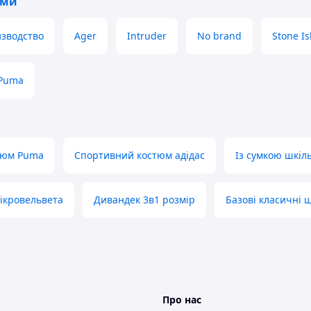
юми
зводство
Ager
Intruder
No brand
Stone Is
Puma
тюм Puma
Спортивний костюм адідас
Із сумкою шкіл
ікровельвета
Дивандек 3в1 розмір
Базові класичні 
Про нас