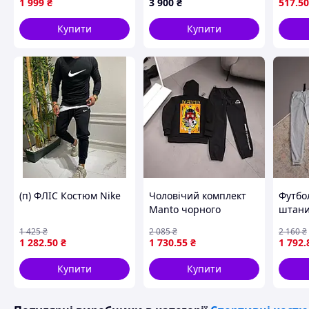
1 999
₴
3 900
₴
517
.50
актив
та тр
Купити
Купити
(п) ФЛІС Костюм Nike
Чоловічий комплект
Футбо
Manto чорного
штани 
кольору з худі та
блиска
1 425
₴
2 085
₴
2 160
₴
штанами принт демон
чолов
1 282
.50
₴
1 730
.55
₴
1 792
.
Манто ART0098
костю
Купити
Купити