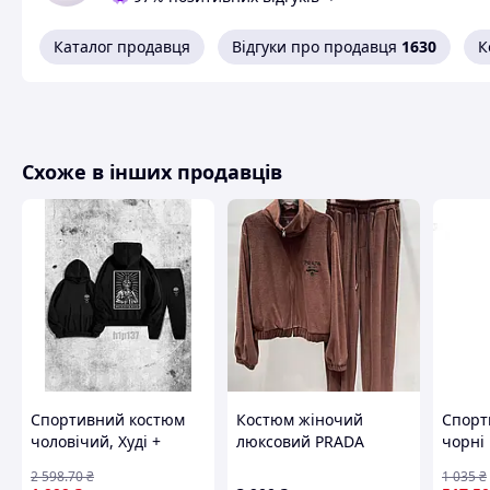
Каталог продавця
Відгуки про продавця
1630
К
Схоже в інших продавців
Спортивний костюм
Костюм жіночий
Спорт
чоловічий, Худі +
люксовий PRADA
чорні 
штани петля чорний
чолові
2 598
.70
₴
1 035
₴
h1p137
манже