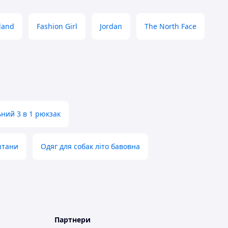
land
Fashion Girl
Jordan
The North Face
ьний 3 в 1 рюкзак
штани
Одяг для собак літо бавовна
Партнери