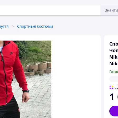
Знайти
зуття
Спортивні костюми
Спо
Чол
Nik
Nik
Гото
ві
1