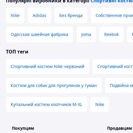
Популярні виробники
в категорії
Спортивні кост
Nike
Adidas
Без бренда
Собственное прои
Одесская швейная фабрика
Joma
Reebok
ТОП теги
Спортивний костюм Nike червоний
Спортивний кос
Костюм для собак для прогулянок у туман
Подвійна м
Купальний костюм хлопчиків M-XL
Nike
Покупцям
Продавцям