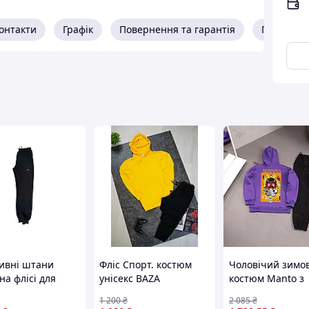
онтакти
Графік
Повернення та гарантія
Про прод
ивні штани
Фліс Спорт. костюм
Чоловічий зимо
на флісі для
унісекс BAZA
костюм Manto з
ків із
(завдягати наявність)
фіолетовим худі 
1 200
₴
2 085
₴
тами для
штанами принт