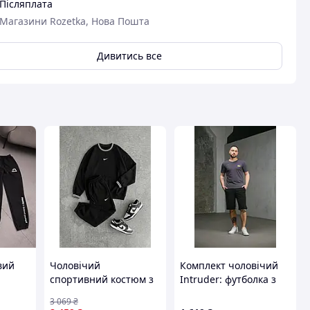
Післяплата
Магазини Rozetka, Нова Пошта
авця
Дивитись все
вий
Чоловічий
Комплект чоловічий
спортивний костюм з
Intruder: футболка з
та
бавовни чорний найк
прапором на грудях
3 069
₴
 демон
брендовий комплект
темно-сіра + шорти