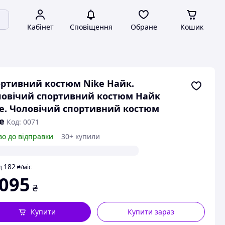
Кабінет
Сповіщення
Обране
Кошик
ртивний костюм Nike Найк.
овічий спортивний костюм Найк
e. Чоловічий спортивний костюм
e
Код: 0071
во до відправки
30+ купили
182
д
₴
/міс
 095
₴
Купити
Купити зараз