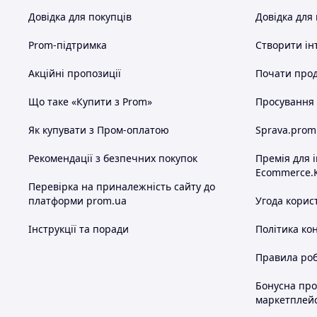
Довідка для покупців
Довідка для
Prom-підтримка
Створити ін
Акційні пропозиції
Почати прод
Що таке «Купити з Prom»
Просування в
Як купувати з Пром-оплатою
Sprava.prom
Рекомендації з безпечних покупок
Премія для 
Ecommerce.
Перевірка на приналежність сайту до
платформи prom.ua
Угода корис
Інструкції та поради
Політика ко
Правила роб
Бонусна пр
маркетплей