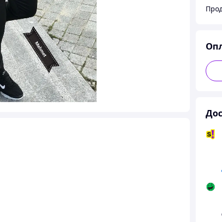
Прод
Оп
Дос