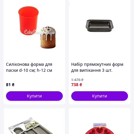
Силіконова форма для
Набір прямокутних форм
паски d-10 см; h-12 см
для випікання 3 шт.
антипригарні для
1 476
₴
приготування тортів і
81
₴
738
₴
пирогів
Купити
Купити