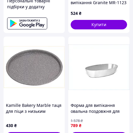
Персональні товарні
випікання Granite MR-1123
підбірки у додатку
ТМ MAESTRO
524
₴
Купити
Kamille Bakery Marble таця
Форма для випікання
для піци з низьким
овальна поздовжня для
бортом, 83TT8H2514
приготування пирогів і
1 578
₴
запіканок із жароміцного
430
₴
789
₴
матеріалу