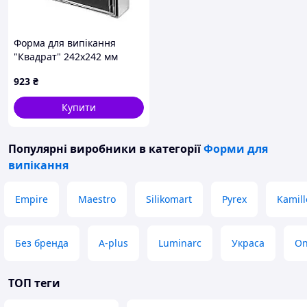
Форма для випікання
"Квадрат" 242х242 мм
Martellato 5H5X24
923
₴
Купити
Популярні виробники
в категорії
Форми для
випікання
Empire
Maestro
Silikomart
Pyrex
Kamill
Без бренда
A-plus
Luminarc
Украса
On
ТОП теги