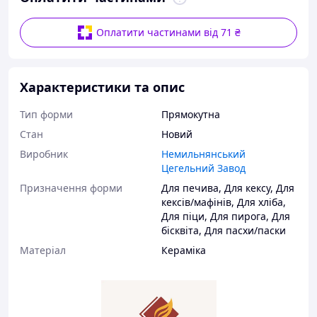
Оплатити частинами від 71 ₴
Характеристики та опис
Тип форми
Прямокутна
Стан
Новий
Виробник
Немильнянський
Цегельний Завод
Призначення форми
Для печива
,
Для кексу
,
Для
кексів/мафінів
,
Для хліба
,
Для піци
,
Для пирога
,
Для
бісквіта
,
Для пасхи/паски
Матеріал
Кераміка