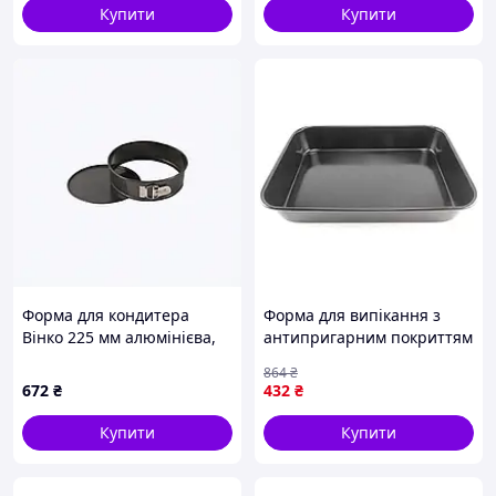
Купити
Купити
Форма для кондитера
Форма для випікання з
Вінко 225 мм алюмінієва,
антипригарним покриттям
1859KX0T28
для приготування випічки
864
₴
з вуглецевої сталі 40х28х7
672
₴
432
₴
см
Купити
Купити