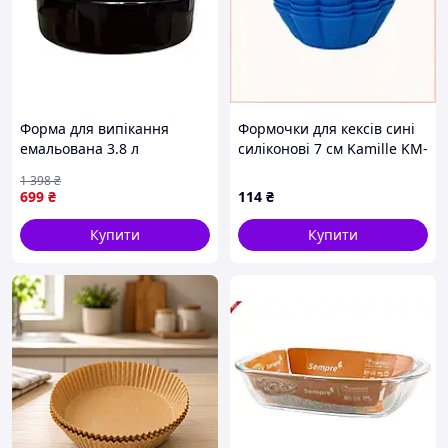
Форма для випікання
Формочки для кексів сині
емальована 3.8 л
силіконові 7 см Kamille KM-
коричнева для запікання
7708-6 879468PT4
1 398
₴
м'яса риби овочів і
699
₴
114
₴
випічки
Купити
Купити