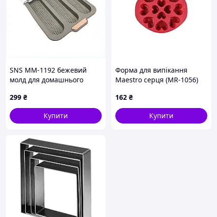
SNS MM-1192 бежевий
Форма для випікання
молд для домашнього
Maestro серця (MR-1056)
хліба, 87K1MM4581
299
₴
162
₴
Купити
Купити