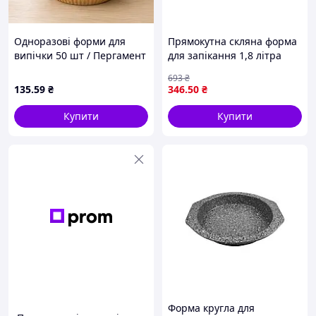
Одноразові форми для
Прямокутна скляна форма
випічки 50 шт / Пергамент
для запікання 1,8 літра
круглі форми 200*45 /
6112 від бренда SEMPRE
693
₴
Паперові вкладиші для
для ідеального
135
.59
₴
346
.50
₴
аерофритюрниці
приготування страв
Купити
Купити
Форма кругла для