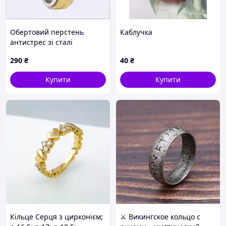
Обертовий перстень
Каблучка
антистрес зі сталі
сріблясто-золотий
290
₴
40
₴
90M1296C9H
Купити
Купити
Кільце Серця з цирконієм;
⚔️ Викингское кольцо с