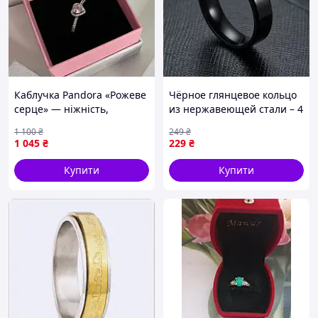
Каблучка Pandora «Рожеве
Чёрное глянцевое кольцо
серце» — ніжність,
из нержавеющей стали – 4
елегантність та ідеальний
мм ширина, стильный
1 100
₴
249
₴
ПОДАРУНОК від душі
унисекс дизайн, мужское
1 045
₴
229
₴
женское 1 JGGW_229
Купити
Купити