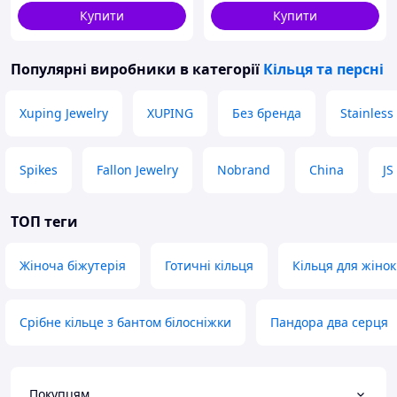
Купити
Купити
Популярні виробники
в категорії
Кільця та ​​персні
Xuping Jewelry
XUPING
Без бренда
Stainless
Spikes
Fallon Jewelry
Nobrand
China
JS
ТОП теги
Жіноча біжутерія
Готичні кільця
Кільця для жінок
Срібне кільце з бантом білосніжки
Пандора два серця
Покупцям