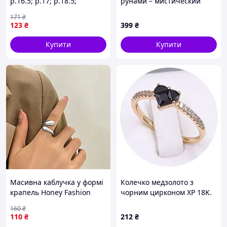
р.16.5; р.17; р.18.5;
рунами – мистический
медичне золото Xuping
амулет из нержавеющей
171
₴
18K
стали Серебристое 19
123
₴
399
₴
размер JGGW_399
Купити
Купити
Масивна каблучка у формі
Колечко медзолото з
крапель Honey Fashion
чорним цирконом XP 18K.
Accessories сріблястий (12-
р 17, 18.
160
₴
138)
110
₴
212
₴