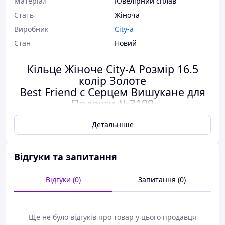
Матеріал
Ювелірний сплав
Стать
Жіноча
Виробник
City-a
Стан
Новий
Кільце Жіноче City-A Розмір 16.5
колір Золоте
Best Friend c Серцем Вишукане для
Подруги №3109
Детальніше
Колір:
Золотий
Розмір
: 16.5
Відгуки та запитання
Матеріал:
Ювелірний Сплав
Кількість:
1 шт
Відгуки (0)
Запитання (0)
Ще не було відгуків про товар у цього продавця