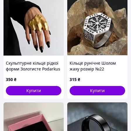
Скульптурне кільце рідкої
Кільце рунічне Шолом
форми Золотисте Podarkus
жаху розмір №22
BK1175-G
350
₴
315
₴
Купити
Купити