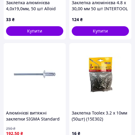
Заклепка алюмінієва
Заклепка алюмінієва 4.8 x
4,0х19,0мм, 50 шт Alloid
30,00 мм 50 шт INTERTOOL
33
₴
124
₴
Купити
Купити
Алюмінієві витяжні
Заклепка Toolex 3.2 x 10мм
заклепки SIGMA Standard
(50шт) (15E302)
4.0×8.0 мм (500 шт)
250
₴
192
.50
₴
16
₴