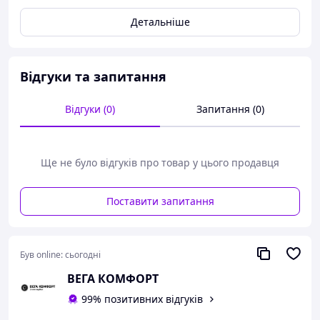
Сердечник: сталь оцинкована.
Детальніше
ОСОБЛИВОСТІ І ПЕРЕВАГИ:
Відгуки та запитання
Для з'єднання виробів із різних матеріалів.
Відгуки (0)
Запитання (0)
Для створення заклепувальних з'єднань (вузлів) із
збільшеними на 40-50% значеннями навантажень на
розтягування та зріз (у порівнянні із заклепками AL/ST).
Ще не було відгуків про товар у цього продавця
Ідеально клепається ручним інструментом.
Поставити запитання
ТЕХНІЧНІ ХАРАКТЕРИСТИКИ:
Був online:
сьогодні
Стандарт (група) - ISO 15979;
ВЕГА КОМФОРТ
Матеріал - сталь;
99% позитивних відгуків