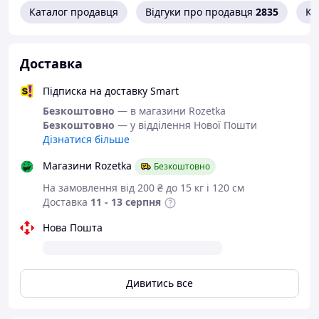
Каталог продавця
Відгуки про продавця
2835
Ко
Головка - плоска;
Товщина матеріалу, що закріплюється (min), мм - 19;
Доставка
Товщина матеріалу, що закріплюється (max), мм - 24;
Підписка на доставку Smart
Безкоштовно
— в магазини Rozetka
<Д>Діаметр, мм - 6,4;
Безкоштовно
— у відділення Нової Пошти
Довжина, мм - 30;
Дізнатися більше
Магазини Rozetka
Безкоштовно
На замовлення від 200 ₴ до 15 кг і 120 см
Доставка
11 - 13 серпня
Нова Пошта
Дивитись все