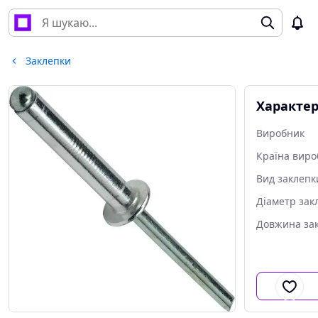
Заклепки
Характе
Виробник
Країна виро
Вид заклепк
Діаметр зак
Довжина за