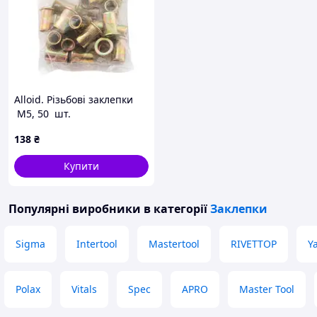
Alloid. Pізьбові заклепки
M5, 50 шт.
138
₴
Купити
Популярні виробники
в категорії
Заклепки
Sigma
Intertool
Mastertool
RIVETTOP
Y
Polax
Vitals
Spec
APRO
Master Tool