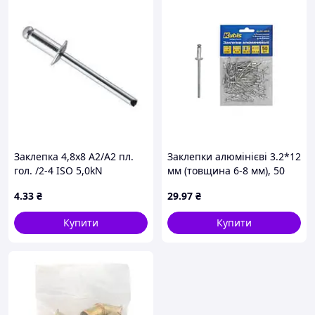
Заклепка 4,8х8 А2/А2 пл.
Заклепки алюмінієві 3.2*12
гол. /2-4 ISO 5,0kN
мм (товщина 6-8 мм), 50
шт 01-04-3212 ТМ Kubis
4
.33
₴
29
.97
₴
Купити
Купити