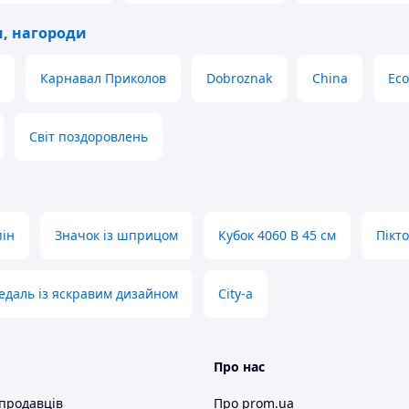
и, нагороди
Карнавал Приколов
Dobroznak
China
Ec
Світ поздоровлень
ін
Значок із шприцом
Кубок 4060 В 45 см
Пікто
едаль із яскравим дизайном
City-a
Про нас
 продавців
Про prom.ua