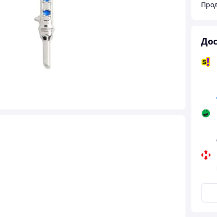
Прод
Дос