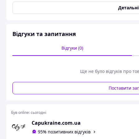
Вага
0,003 г
Детальн
Висота
1.4 см см
Матеріал
Цинковий сплав
Стать
Унісекс
Відгуки та запитання
Тип принта
Предмети
Відгуки (0)
Колір
Різнобарвний
Ширина
0.5 см см
Значок металевий 
Ще не було відгуків про то
Медицина Шприц 
Поставити за
Ширина:
0.
Висота
: 1.
Був online:
сьогодні
Колір:
Різноб
Capukraine.com.ua
Матеріал:
Цинко
Виробник:
Півде
95% позитивних відгуків