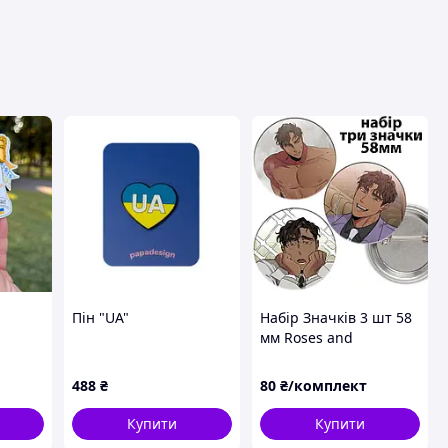
вця
Пін "UA"
Набір Значків 3 шт 58
мм Roses and
Champagne - Dmitri
нок
488
₴
80
₴/комплект
зі
Купити
Купити