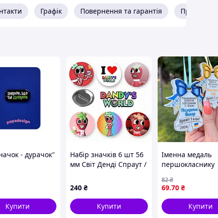
дмети
нтакти
Графік
Повернення та гарантія
Про прода
начок - дурачок"
Набір значків 6 шт 56
Іменна медаль
мм Світ Денді Спраут /
першокласнику
Dandy's World Sprout
"Дзвіночок" на 1
82
₴
вересня. Подару
240
₴
69
.70
₴
Першокласнику.
Шкільна медаль 
Купити
Купити
Купити
стрічкою