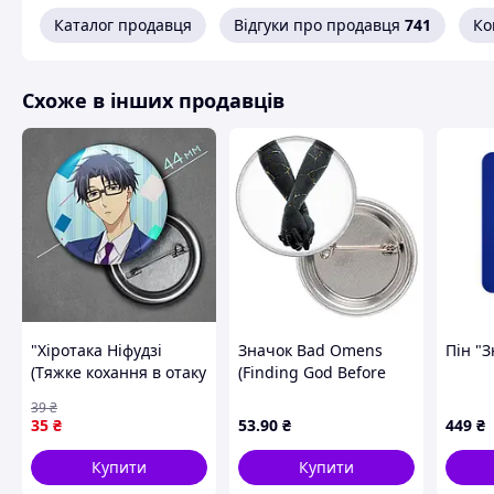
Принт:
Пре
Каталог продавця
Відгуки про продавця
741
Ко
Схоже в інших продавців
"Хіротака Ніфудзі
Значок Bad Omens
Пін "З
(Тяжке кохання в отаку
(Finding God Before
/ Love is hard for
God Finds Me)
39
₴
otaku)" значок круглий
35
₴
53
.90
₴
449
₴
на булавці Ø44 мм
Купити
Купити