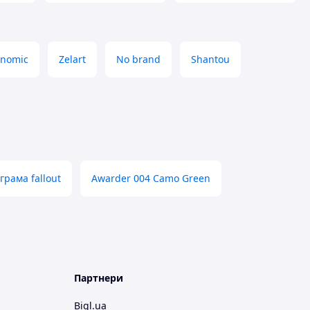
onomic
Zelart
No brand
Shantou
грама fallout
Awarder 004 Camo Green
Партнери
Bigl.ua