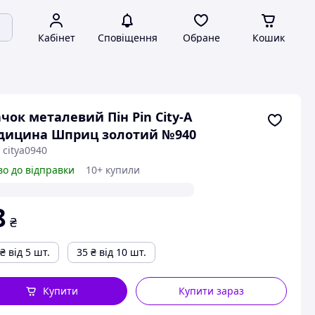
Кабінет
Сповіщення
Обране
Кошик
чок металевий Пін Pin City-A
дицина Шприц золотий №940
 citya0940
во до відправки
10+ купили
8
₴
₴
від 5 шт.
35
₴
від 10 шт.
Купити
Купити зараз