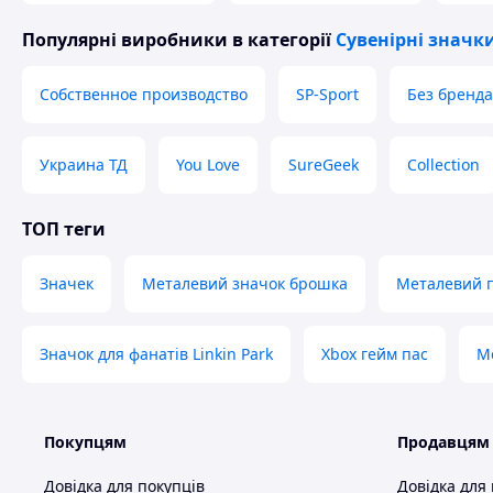
Популярні виробники
в категорії
Сувенірні значк
Собственное производство
SP-Sport
Без бренда
Украина ТД
You Love
SureGeek
Collection
ТОП теги
Значек
Металевий значок брошка
Металевий п
Значок для фанатів Linkin Park
Xbox гейм пас
М
Покупцям
Продавцям
Довідка для покупців
Довідка для