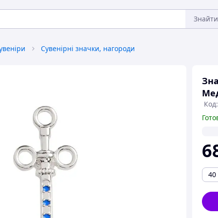
Знайти
сувеніри
Сувенірні значки, нагороди
Зна
Ме
Код:
Гото
6
40