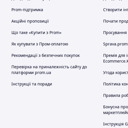
Prom-підтримка
Створити ін
Акційні пропозиції
Почати прод
Що таке «Купити з Prom»
Просування в
Як купувати з Пром-оплатою
Sprava.prom
Рекомендації з безпечних покупок
Премія для 
Ecommerce.
Перевірка на приналежність сайту до
платформи prom.ua
Угода корис
Інструкції та поради
Політика ко
Правила роб
Бонусна пр
маркетплей
Інструкція G