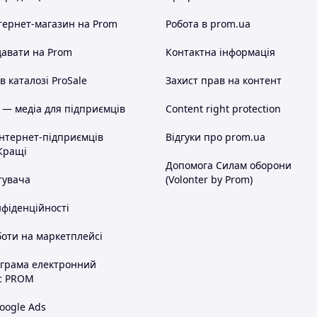
тернет-магазин
на Prom
Робота в prom.ua
авати на Prom
Контактна інформація
 каталозі ProSale
Захист прав на контент
 — медіа для підприємців
Content right protection
інтернет-підприємців
Відгуки про prom.ua
Кращі
Допомога Силам оборони
тувача
(Volonter by Prom)
нфіденційності
оти на маркетплейсі
ограма електронний
с PROM
oogle Ads