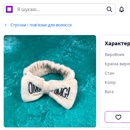
Стрічки і пов'язки для волосся
Характе
Виробник
Країна виро
Стан
Колір
Вага