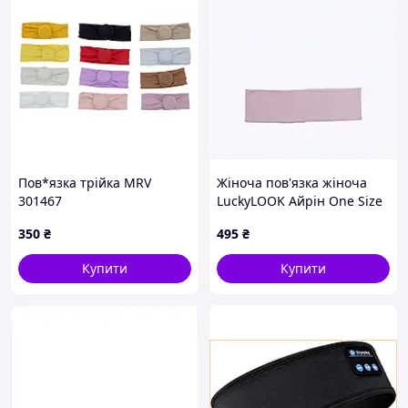
Пов*язка трійка MRV
Жіноча пов'язка жіноча
301467
LuckyLOOK Айрін One Size
Капучино 741-560
350
₴
495
₴
PX8H883598
Купити
Купити