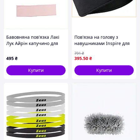
Бавовняна пов'язка Лакі
Пов'язка на голову з
Лук Айрін капучино для
навушниками Inspire для
дівчат, M88835K98
бігу йоги фітнесу
791
₴
зосередженості та
495
₴
395
.50
₴
розслаблення
Купити
Купити