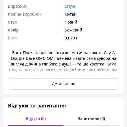
Виробник
City-a
Країна виробник
Китай
Стан
Новий
Колір
Бежевий
Вага
0,020 г
Бант-Пов'язка для волосся косметична солоха City-A
Double Dare OMG ОМГ Бежева Навіть сама сувора на
вигляд дівчина глибоко в душі — та ще кокетка! Саме
тому навіть така повсякденна дрібниця, як пов'язка для
волосся, вибирається сучасними дамами особливо
ретельно. Косметична пов'язка для волосся зшита з
Детальніше
м'якого на дотик плюшевого матеріалу, що складається
з гіпоалергенних . Не травмує ні ваші локони, ні шкіру
голови, завдяки чому в ній можна навіть спати. А ще —
умиватися, приймати ванну, знімати макіяж або
Відгуки та запитання
насолоджуватися процедурами у СПА-салоні. Ваш
улюблений розслабляючий масаж буде приносити ще
Відгуки (0)
Запитання (0)
більше насолоди, якщо ваші неслухняні завитки будуть
акуратно прибрані під пов'язку. Її романтичний білий