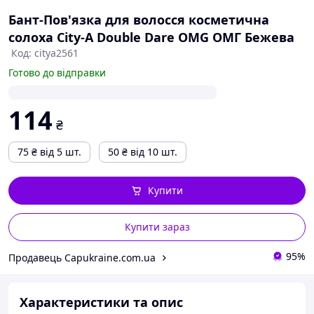
Бант-Пов'язка для волосся косметична
солоха City-A Double Dare OMG ОМГ Бежева
Код: citya2561
Готово до відправки
114
₴
75
₴
від 5 шт.
50
₴
від 10 шт.
Купити
Купити зараз
95%
Продавець Capukraine.com.ua
Характеристики та опис