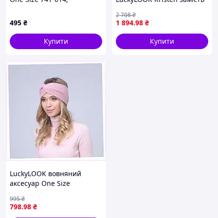
888E35B9A2
шапки 8X79557P9X
2 708
₴
495
₴
1 894
.98
₴
Купити
Купити
LuckyLOOK вовняний
аксесуар One Size
68M8604PB2
995
₴
798
.98
₴