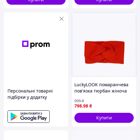
LuckyLOOK помаранчева
Персональні товарні
пов'язка тюрбан жіноча
підбірки у додатку
TC877800P0
995
₴
798
.98
₴
Купити