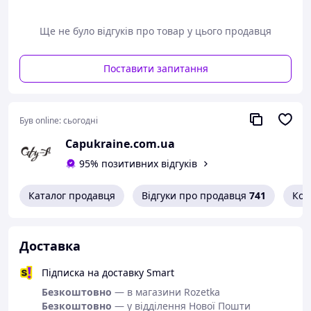
відтінок і кокетливий бантик додасть вашому образу
цікавий штрих у стилі пін-ап. Склад: Гіпоалергенний
Ще не було відгуків про товар у цього продавця
синтетичний махровий матеріал.
Поставити запитання
Був online:
сьогодні
Capukraine.com.ua
95% позитивних відгуків
Каталог продавця
Відгуки про продавця
741
Кон
Доставка
Підписка на доставку Smart
Безкоштовно
— в магазини Rozetka
Безкоштовно
— у відділення Нової Пошти