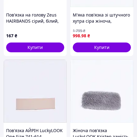
Пов'язка на голову Zeus
М'яка пов'язка зі штучного
HAIRBANDS сірий, білий,
хутра сіра жіноча,
жовтий, чорний Уні OFSM
8P80X2394
1 795
₴
Z01620 (ПОШТУЧНО)
167
₴
998
.98
₴
(Оригінал) Сірий
Купити
Купити
Пов'язка АЙРІН LuckyLOOK
Жіноча пов'язка
One Size 741-614,
LuckyLOOK Kristen замість