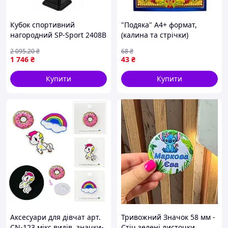
Кубок спортивний
"Подяка" А4+ формат,
нагородний SP-Sport 2408B
(калина та стрічки)
[tsi302967-TSІ]
2 095
.20
₴
68
₴
1 746
₴
43
₴
Купити
Купити
Аксесуари для дівчат арт.
Тривожний Значок 58 мм -
CN-123 мікс видів, значки-
Стіч зелені листочки