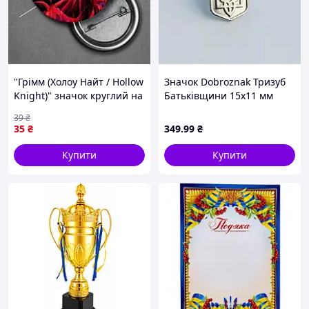
"Грімм (Холоу Найт / Hollow
Значок Dobroznak Тризуб
Knight)" значок круглий на
Батьківщини 15х11 мм
булавці Ø44 мм
Сріблястий (6287) D15-2026
39
₴
35
₴
349
.99
₴
Купити
Купити