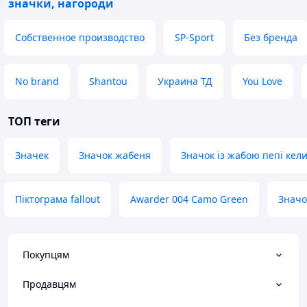
значки, нагороди
Собственное производство
SP-Sport
Без бренда
No brand
Shantou
Украина ТД
You Love
ТОП теги
Значек
Значок жабеня
Значок із жабою пепі кел
Піктограма fallout
Awarder 004 Camo Green
Значо
Покупцям
Продавцям