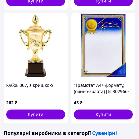
Купити
Купити
Кубок 007, з кришкою
"Грамота" А4+ формату,
(синьо-золота) [tsi302966-
ТСІ]
262
₴
43
₴
Купити
Купити
Популярні виробники
в категорії
Сувенірні