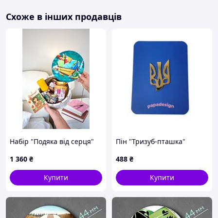
Схоже в інших продавців
Набір "Подяка від серця"
Пін "Тризуб-пташка"
1 360
₴
488
₴
Купити
Купити