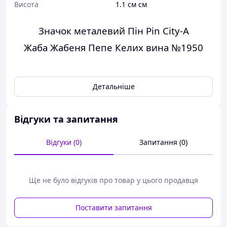
Висота
1.1 см см
Значок металевий Пін Pin City-A
Жаба Жабеня Пепе Келих вина №1950
Ширина:
1.2 см
Детальніше
Висота
: 1.1 см
Колір:
Різнобарвний
Матеріал:
Цинковий сплав
Відгуки та запитання
Виробник:
Південна Корея
Принт:
Тварини і Птахи
Відгуки (0)
Запитання (0)
Ще не було відгуків про товар у цього продавця
Поставити запитання