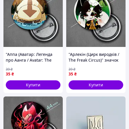
"Аппа (Аватар: Легенда
"Арлекін (Цирк виродків /
про Аанга / Avatar: The
The Freak Circus)" значок
Legend of Aang)" значок
круглий на булавці Ø44 мм
39
₴
39
₴
круглий на булавці Ø44 мм
35
₴
35
₴
Купити
Купити