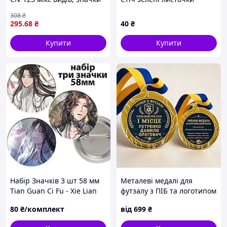
піни, ціна за планшетку
308
₴
планш. 9*10 см у великому
295
.68
₴
40
₴
пакеті 30*12 см kdm
Купити
Купити
Набір Значків 3 шт 58 мм
Металеві медалі для
Tian Guan Ci Fu - Xie Lian
футзалу з ПІБ та логотипом
команди
80
₴/комплект
від
699
₴