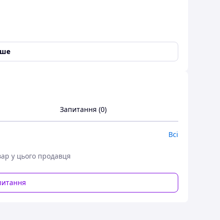
іше
Запитання (0)
Всі
Пін Pin City-A
вар у цього продавця
e №909
питання
1 см
9 см