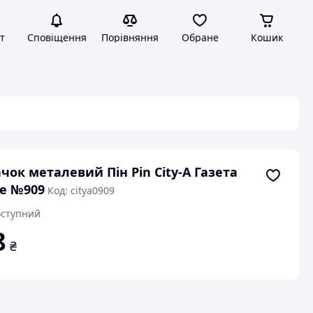
т
Сповіщення
Порівняння
Обране
Кошик
чок металевий Пін Pin City-A Газета
e №909
Код: citya0909
ступний
8
₴