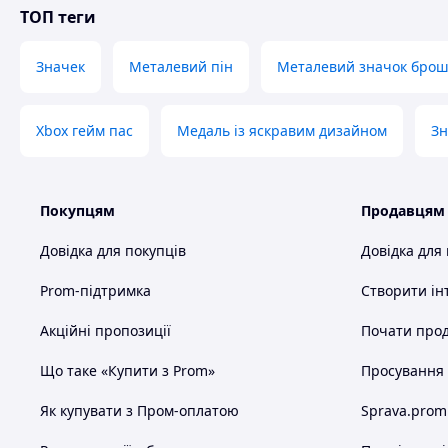
ТОП теги
Значек
Металевий пін
Металевий значок брош
Xbox гейм пас
Медаль із яскравим дизайном
Зн
Покупцям
Продавцям
Довідка для покупців
Довідка для
Prom-підтримка
Створити ін
Акційні пропозиції
Почати прод
Що таке «Купити з Prom»
Просування в
Як купувати з Пром-оплатою
Sprava.prom