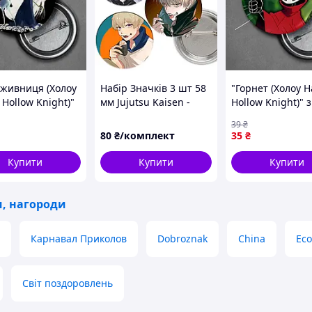
живниця (Холоу
Набір Значків 3 шт 58
"Горнет (Холоу Н
 Hollow Knight)"
мм Jujutsu Kaisen -
Hollow Knight)" 
к круглий на
Inumaki Toge
круглий на була
39
₴
ці Ø44 мм
Ø44 мм
80
₴/комплект
35
₴
Купити
Купити
Купити
и, нагороди
Карнавал Приколов
Dobroznak
China
Ec
Світ поздоровлень