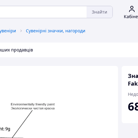
Знайти
Кабіне
сувеніри
Сувенірні значки, нагороди
інших продавців
Зна
Fak
Недо
6