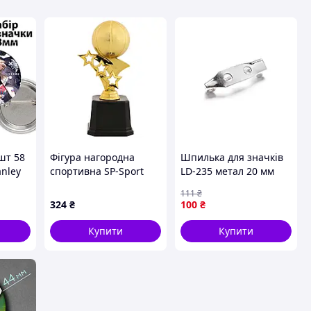
шт 58
Фігура нагородна
Шпилька для значків
anley
спортивна SP-Sport
LD-235 метал 20 мм
Баскетбольний м'яч
111
₴
JZ2346D
324
₴
100
₴
Купити
Купити