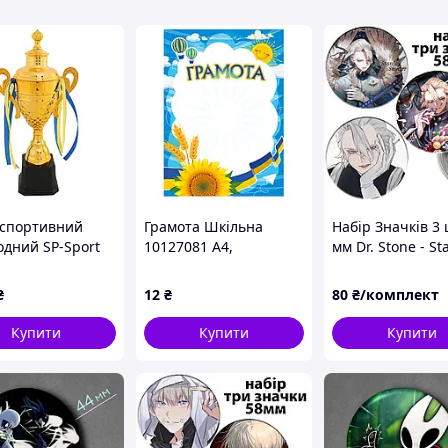
арвний
вий сплав
нна Корея
мети
 спортивний
Грамота Шкільна
Набір Значків 3 
одний SP-Sport
10127081 А4,
мм Dr. Stone - St
29D
крейдований папір
Snyder
150 г/м2 матовий
₴
12
₴
80
₴/комплект
Купити
Купити
Купити