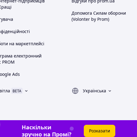
інтернет-підприємців
Відгуки про prom.ua
Кращі
Допомога Силам оборони
тувача
(Volonter by Prom)
нфіденційності
оти на маркетплейсі
ограма електронний
с PROM
oogle Ads
вітла
Українська
BETA
Наскільки
Розказати
зручно на Промі?