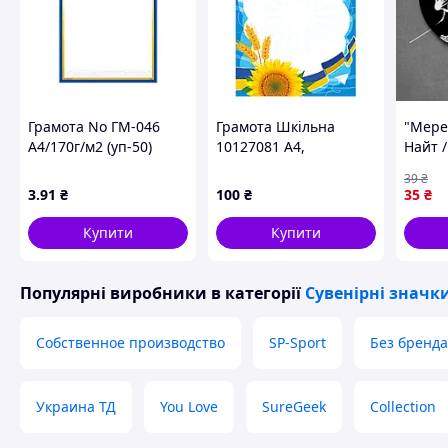
Грамота No ГМ-046
Грамота Шкільна
"Мере
А4/170г/м2 (уп-50)
10127081 А4,
Найт /
крейдований папір
значо
39
₴
150 г/м2 матовий
булав
3
.91
₴
100
₴
35
₴
Купити
Купити
Популярні виробники
в категорії
Сувенірні значк
Собственное производство
SP-Sport
Без бренда
Украина ТД
You Love
SureGeek
Collection