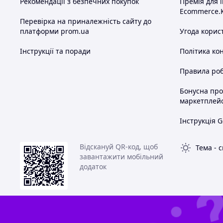
Рекомендації з безпечних покупок
Премія для 
Ecommerce.
Перевірка на приналежність сайту до
платформи prom.ua
Угода корис
Інструкції та поради
Політика ко
Правила роб
Бонусна пр
маркетплей
Інструкція G
Відскануй QR-код, щоб
Тема
-
с
завантажити мобільний
додаток