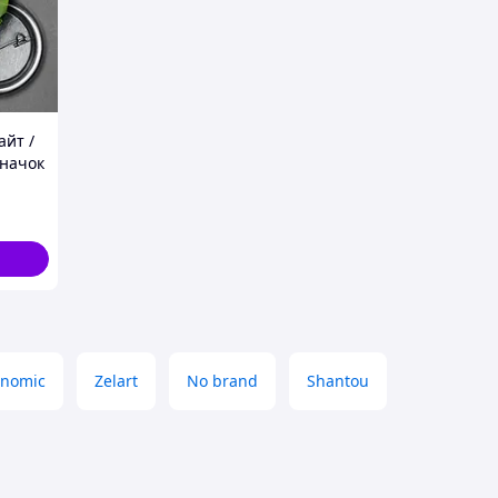
айт /
значок
вці
onomic
Zelart
No brand
Shantou