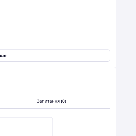
іше
Запитання (0)
О (10 мг) Цинк picolinate - 12 мг Аскорбінова
 мг Декстроза - 121 мг Діоксид кремнію - 16 мг