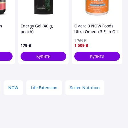
m
Energy Gel (40 g,
Омега 3 NOW Foods
peach)
Ultra Omega 3 Fish Oil
hey -
180 Softgels, 8907655
1 769
₴
179
₴
1 509
₴
0449)
Купити
Купити
NOW
Life Extension
Scitec Nutrition