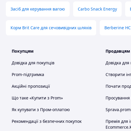
- прийом добавок вітаміну D (харчовий шлях);
Засіб для керування вагою
Carbo Snack Energy
- активація вітаміну D в шкірі під дією сонячних променів.
Прийом добавок вітаміну D3 в наших широтах доцільний в 
Корм Brit Care для сечовивідних шляхів
Berberine HC
сонячної активності.
Цинк
Покупцям
Продавцям
Серед мінералів, цинк є найбільш значущим для роботи 
лімфоцитів і синтез РНК, впливає на рівень вироблення ін
Довідка для покупців
Довідка для
Prom-підтримка
Створити ін
Цинк потрібен організму для:
Акційні пропозиції
Почати прод
- підвищення синтезу колагену,
- зниження запальних реакцій (подразнень) шкіри,
Що таке «Купити з Prom»
Просування в
- прискорення загоєння ран,
Як купувати з Пром-оплатою
Sprava.prom
- підвищення рівня тестостерону (у чоловіків),
Рекомендації з безпечних покупок
Премія для 
- збагачення раціону при хворобах сечостатевої системи.
Ecommerce.