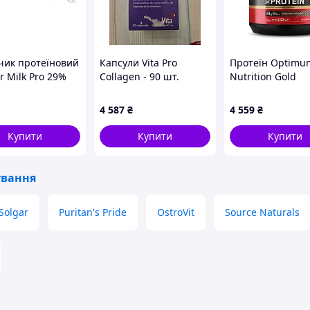
чик протеїновий
Капсули Vita Pro
Протеїн Optimu
r Milk Pro 29%
Collagen - 90 шт.
Nutrition Gold
їну солона
Standard 100% W
ль, 60 г
2040g Vanilla Ice
4 587
₴
4 559
₴
ьний ефект.
Cream (2024-11-
Купити
Купити
Купити
ування
Solgar
Puritan's Pride
OstroVit
Source Naturals
я ожиріння і виникнення алергічних реакцій.