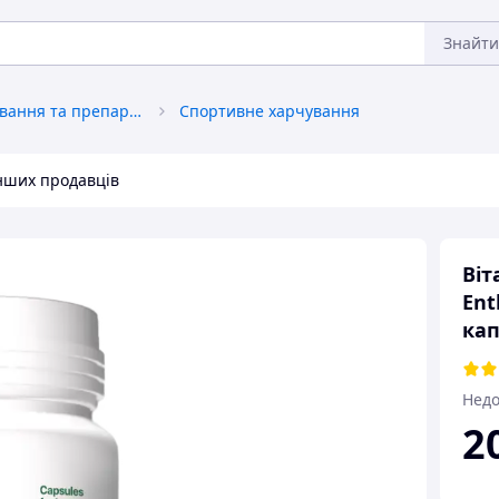
Знайти
Спортивне харчування та препарати
Спортивне харчування
інших продавців
Віт
Ent
кап
Недо
2