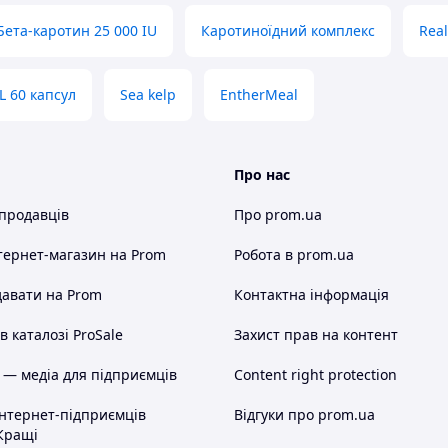
Бета-каротин 25 000 IU
Каротиноїдний комплекс
Real
період з жовтня по квітень - період низької
L 60 капсул
Sea kelp
EntherMeal
Про нас
імунної системи. Стимулюючи активацію Т-
терферонів (антибактеріальні білки).
 продавців
Про prom.ua
тернет-магазин
на Prom
Робота в prom.ua
авати на Prom
Контактна інформація
 каталозі ProSale
Захист прав на контент
 — медіа для підприємців
Content right protection
інтернет-підприємців
Відгуки про prom.ua
Кращі