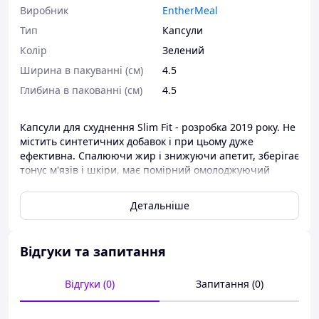
Виробник
EntherMeal
Тип
Капсули
Колір
Зелений
Ширина в пакуванні (см)
4.5
Глибина в пакованні (см)
4.5
Капсули для схуднення Slim Fit - розробка 2019 року. Не
містить синтетичних добавок і при цьому дуже
ефективна. Спалюючи жир і знижуючи апетит, зберігає
тонус м'язів і шкіри, має помірний омолоджуючий
ефект.
Фахівці в області дієтології і геріатрії дали немало
Детальніше
позитивних відгуків про сотаве SLIM FIT+.
При високому ступені безпеки і мінімумі обмежень для
прийому, капсули демонструють високі показники
Відгуки та запитання
прискорення загального обміну при помірній
стимулюючій дії, харчові волокна сприяють зниженню
відчуття голоду, а амінокислотна матриця і вітамінний
Відгуки (0)
Запитання (0)
комплекс позитивно впливає на функціонування
печінки і ШКТ.