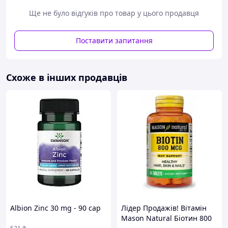
Ще не було відгуків про товар у цього продавця
Що усередині капсули:
L- аргінін - "амінокислота молодості" -
Поставити запитання
позитивно впливає на стан суглобів, шкіри,
сприяє спалюванню підшкірного жиру
L- карнитин тартрат - прискорює обмін
Схоже в інших продавців
речовин, поглинаючи енергію з жирового обміну
Камідь конжаку - харчове волокно, яке відчутно
знижує апетит і регулює добову калорійність
раціону
Гуарани екстракт - прискорює обмін речовин, в
комплексі з карнитином дає термогенний
жироспалювальний ефект
Екстракт зеленого чаю (99,6%) -
високоефективний регулятор загального обміну,
покращує кровопостачання головного мозку
Вітамін С - потужний антиоксидант - зміцнює
імунітет
Albion Zinc 30 mg - 90 cap
Лідер Продажів! Вітамін
Безводий кофеїн - бустер термогенного
Mason Natural Біотин 800
жироспалювання