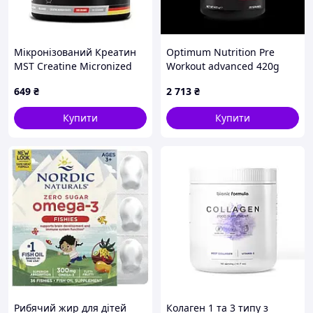
Мікронізований Креатин
Optimum Nutrition Pre
MST Creatine Micronized
Workout advanced 420g
(300 g, unflavored) (22401-
fruit punch фруктовий
649
₴
2 713
₴
01)
БАДи
Купити
Купити
Рибячий жир для дітей
Колаген 1 та 3 типу з