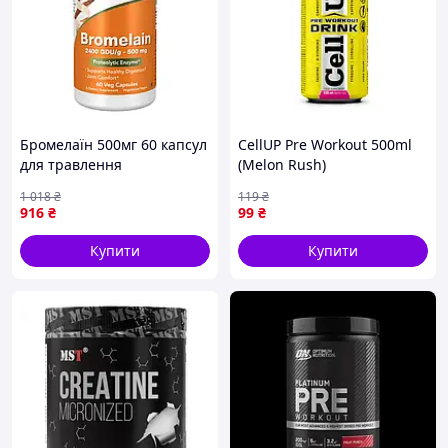
Бромелаїн 500мг 60 капсул
CellUP Pre Workout 500ml
для травлення
(Melon Rush)
вегетаріанський фермент
1 018
₴
119
₴
для суглобів та м'язів
916
₴
99
₴
(550799)
Купити
Купити