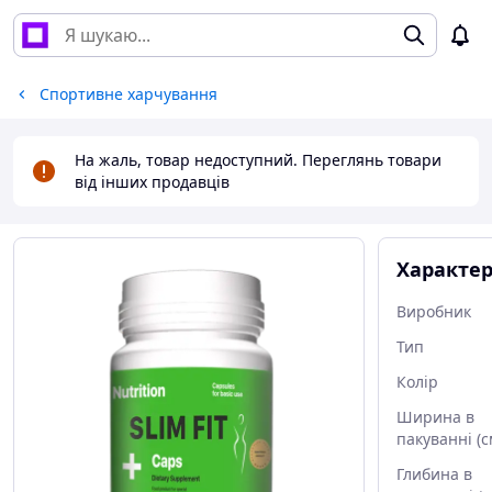
Спортивне харчування
На жаль, товар недоступний. Переглянь товари
від інших продавців
Характе
Виробник
Тип
Колір
Ширина в
пакуванні (с
Глибина в