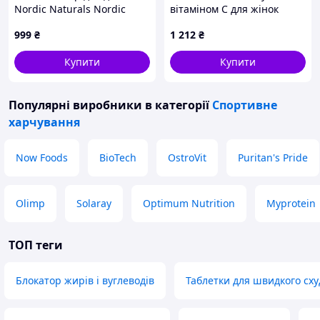
Nordic Naturals Nordic
вітаміном С для жінок
Omega-3 - 36 Fishies (2023-
10000 мг bionic formula
999
₴
1 212
₴
10-5940)
Купити
Купити
Популярні виробники
в категорії
Спортивне
харчування
Now Foods
BioTech
OstroVit
Puritan's Pride
Olimp
Solaray
Optimum Nutrition
Myprotein
ТОП теги
Блокатор жирів і вуглеводів
Таблетки для швидкого сх