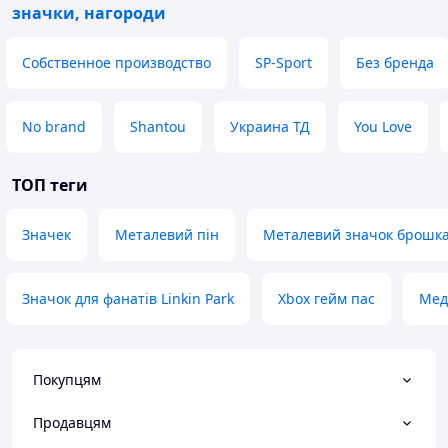
значки, нагороди
Собственное производство
SP-Sport
Без бренда
No brand
Shantou
Украина ТД
You Love
ТОП теги
Значек
Металевий пін
Металевий значок брошк
Значок для фанатів Linkin Park
Xbox гейм пас
Мед
Покупцям
Продавцям