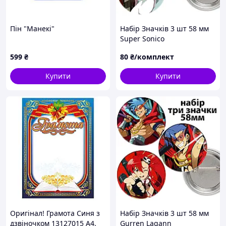
Пін "Манекі"
Набір Значків 3 шт 58 мм
Super Sonico
599
₴
80
₴/комплект
Купити
Купити
Оригінал! Грамота Синя з
Набір Значків 3 шт 58 мм
дзвіночком 13127015 А4,
Gurren Lagann