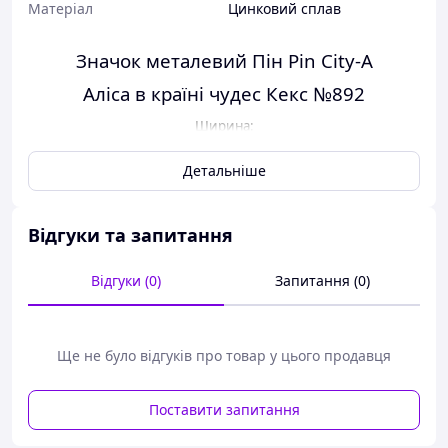
Матеріал
Цинковий сплав
Значок металевий Пін Pin City-A
Аліса в країні чудес
Кекс №892
Ширина:
Висота
:
Детальніше
Колір:
Різнобарвний
Матеріал:
Цинковий сплав
Виробник:
Південна Корея
Відгуки та запитання
Принт:
Мультфільми, Комікси, Фільми, Музика
Відгуки (0)
Запитання (0)
Ще не було відгуків про товар у цього продавця
Поставити запитання