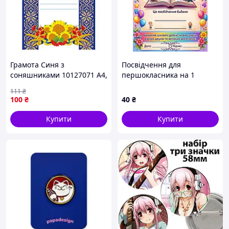
Грамота Синя з
Посвідчення для
соняшниками 10127071 А4,
першокласника на 1
крейдований папір 150 г/
Вересня
111
₴
м2 матовий
100
₴
40
₴
Купити
Купити