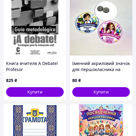
Книга вчителя A Debate!
Іменний акриловий значок
Profesor
для першокласника на
магніті. Значок на 1
825
₴
80
₴
Вересня. Значок до школи
Купити
Купити