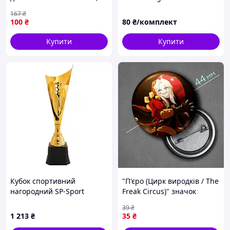
крейдований папір 150 г/
167
₴
м2 матовий - Вища Якість!
100
₴
80
₴/комплект
Купити
Купити
Кубок спортивний
"П'єро (Цирк виродків / The
нагородний SP-Sport
Freak Circus)" значок
Football JZ23346B
круглий на булавці Ø44 мм
39
₴
1 213
₴
35
₴