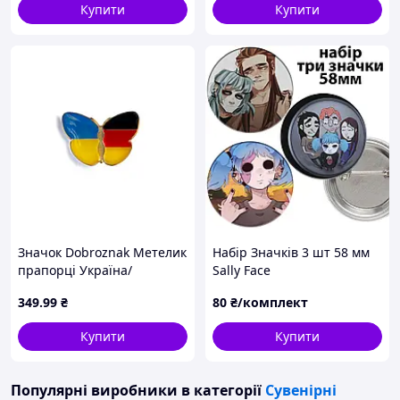
Купити
Купити
Значок Dobroznak Метелик
Набір Значків 3 шт 58 мм
прапорці Україна/
Sally Face
Німеччина 25x20 мм
349
.99
₴
80
₴/комплект
Різнобарвний (6345) D15-
2026
Купити
Купити
Популярні виробники
в категорії
Сувенірні