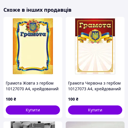
Схоже в інших продавців
Грамота Жовта з гербом
Грамота Червона з гербом
10127070 А4, крейдований
10127073 А4, крейдований
папір 150 г/м2 матовий
папір 150 г/м2 матовий
100
₴
100
₴
Купити
Купити