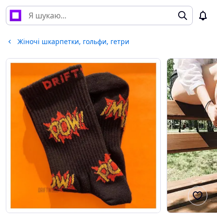
Жіночі шкарпетки, гольфи, гетри