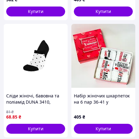
Купити
Купити
Сліди жіночі, бавовна та
Набір жіночих шкарпеток
поліамід DUNA 3410,
на 6 пар 36-41 у
Чорний, р.38-40
подарунковій коробці
81
₴
68
.85
₴
405
₴
Купити
Купити