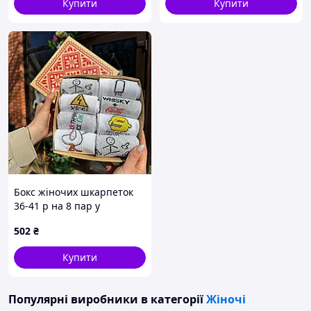
Купити
Купити
Бокс жіночих шкарпеток
36-41 р на 8 пар у
подарунковій коробці
502
₴
Купити
Популярні виробники
в категорії
Жіночі