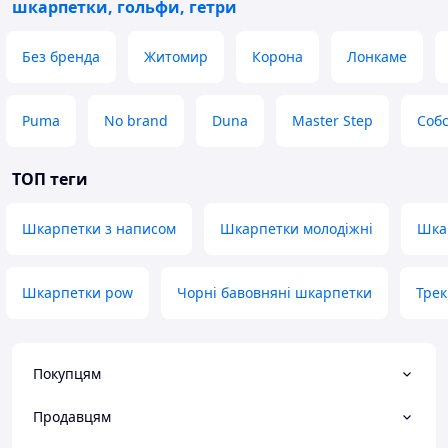
шкарпетки, гольфи, гетри
Без бренда
Житомир
Корона
Лонкаме
Puma
No brand
Duna
Master Step
Соб
ТОП теги
Шкарпетки з написом
Шкарпетки молодіжні
Шка
Шкарпетки pow
Чорні бавовняні шкарпетки
Трек
Покупцям
Продавцям