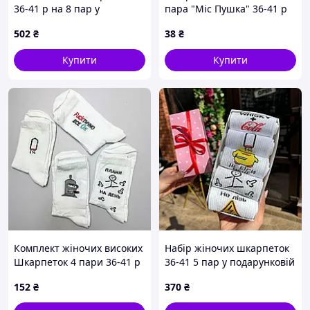
36-41 р на 8 пар у
пара "Міс Пушка" 36-41 р
подарунковій коробці
бавовняні білі
502
₴
38
₴
Купити
Купити
Комплект жіночих високих
Набір жіночих шкарпеток
Шкарпеток 4 пари 36-41 р
36-41 5 пар у подарунковій
Осінь-Весна
коробці
152
₴
370
₴