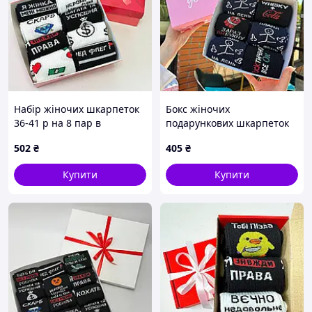
Набір жіночих шкарпеток
Бокс жіночих
36-41 р на 8 пар в
подарункових шкарпеток
подарунковій коробці
36-41 на 6 пар
502
₴
405
₴
Купити
Купити