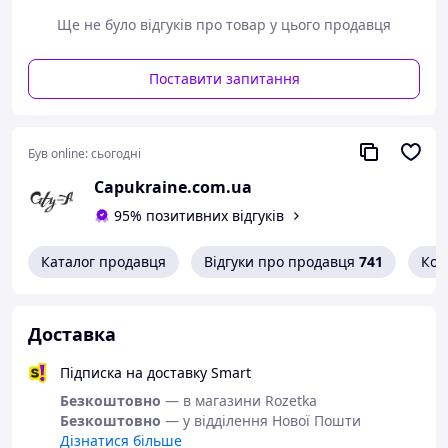
Стать:
Унісекс
Ще не було відгуків про товар у цього продавця
Матеріал:
Тканина
Склад:
Бавовна 100%
Поставити запитання
Сезон:
Круглий рік
Старна:
Україна
Кількість пар в наборі:
1
Був online:
сьогодні
Capukraine.com.ua
95% позитивних відгуків
Каталог продавця
Відгуки про продавця
741
Кон
Доставка
Підписка на доставку Smart
Безкоштовно
— в магазини Rozetka
Безкоштовно
— у відділення Нової Пошти
Дізнатися більше