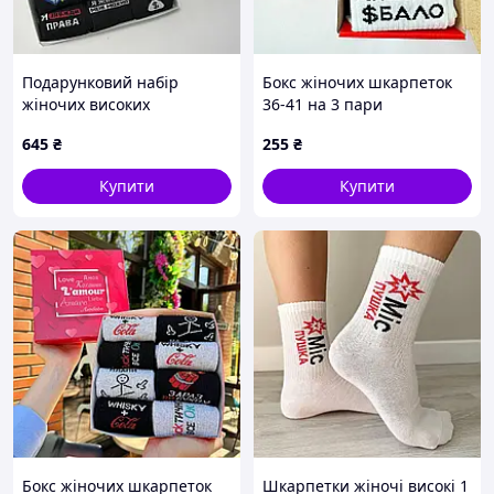
Подарунковий набір
Бокс жіночих шкарпеток
жіночих високих
36-41 на 3 пари
шкарпеток на 12 пар 36-41
645
₴
255
₴
р
Купити
Купити
Бокс жіночих шкарпеток
Шкарпетки жіночі високі 1