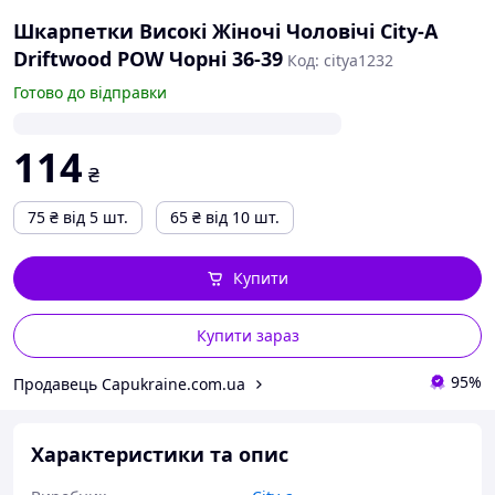
Шкарпетки Високі Жіночі Чоловічі City-A
Driftwood POW Чорні 36-39
Код: citya1232
Готово до відправки
114
₴
75
₴
від 5 шт.
65
₴
від 10 шт.
Купити
Купити зараз
95%
Продавець Capukraine.com.ua
Характеристики та опис