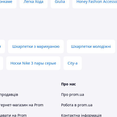
онкаме
Легка Хода
Giulia
Honey Fashion Accesso
м
Шкарпетки з марихуаною
Шкарпетки молодіжні
Носки Nike 3 пары серые
City-a
Про нас
 продавців
Про prom.ua
тернет-магазин
на Prom
Робота в prom.ua
авати на Prom
Контактна інформація