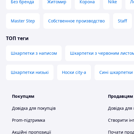
Без бренда
Житомир
Корона
Nike
Л
Master Step
Собственное производство
Staff
ТОП теги
Шкарпетки з написом
Шкарпетки з червоним листо
Шкарпетки низькі
Носки city-a
Сині шкарпетки
Покупцям
Продавцям
Довідка для покупців
Довідка для
Prom-підтримка
Створити ін
Акційні пропозиції
Почати прод