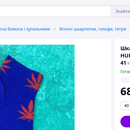
Знайти
оча білизна і купальники
Жіночі шкарпетки, гольфи, гетри
Шка
HUF
41
К
Гото
6
40