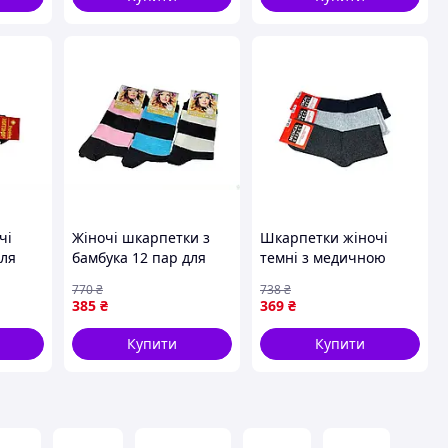
чі
Жіночі шкарпетки з
Шкарпетки жіночі
для
бамбука 12 пар для
темні з медичною
повсякденного
резинкою для
770
₴
738
₴
ТМ
носіння комфортні та
повсякденного
385
₴
369
₴
дихаючі ТМ Дукат
носіння 12 пар ТМ
Дукат
Купити
Купити