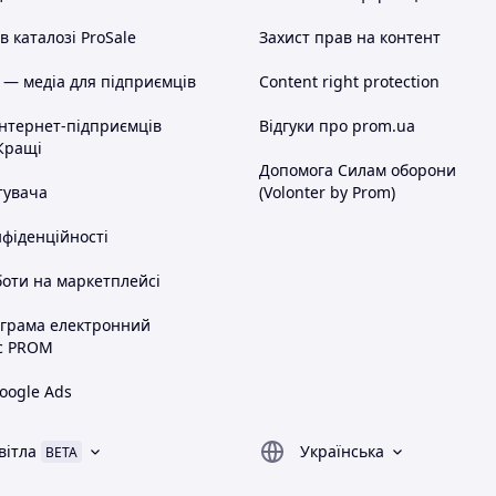
 каталозі ProSale
Захист прав на контент
 — медіа для підприємців
Content right protection
інтернет-підприємців
Відгуки про prom.ua
Кращі
Допомога Силам оборони
тувача
(Volonter by Prom)
нфіденційності
оти на маркетплейсі
ограма електронний
с PROM
oogle Ads
вітла
Українська
BETA