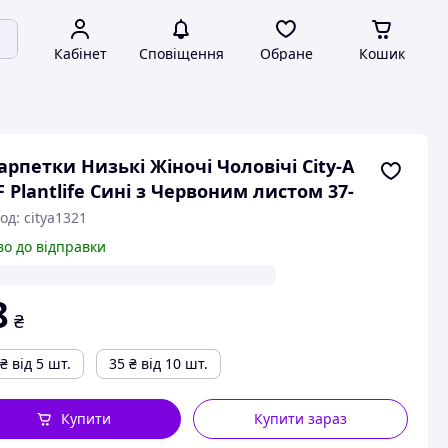
Кабінет
Сповіщення
Обране
Кошик
рпетки Низькі Жіночі Чоловічі City-A
 Plantlife Сині з Червоним листом 37-
од: citya1321
во до відправки
8
₴
₴
від 5 шт.
35
₴
від 10 шт.
Купити
Купити зараз