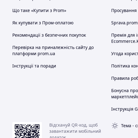
Що таке «Купити з Prom»
Просування в
Як купувати з Пром-оплатою
Sprava.prom
Рекомендації з безпечних покупок
Премія для 
Ecommerce.
Перевірка на приналежність сайту до
платформи prom.ua
Угода корис
Інструкції та поради
Політика ко
Правила роб
Бонусна пр
маркетплей
Інструкція G
Відскануй QR-код, щоб
Тема
-
с
завантажити мобільний
додаток