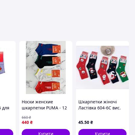
вця
Носки женские
Шкарпетки жіночі
6 для
шкарпетки PUMA - 12
Ластівка 604-6C вис.
в
пар упаковка пума /
норка різні кольори
660
₴
пар
жіночі шкарпетки
р.36-41 (уп.10 пар)
440
₴
45
.50
₴
го
носки 2BR-S
Купити
Купити