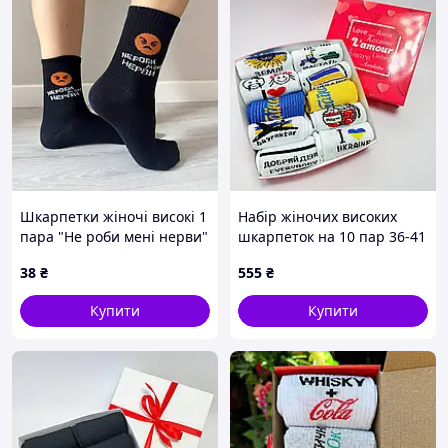
Шкарпетки жіночі високі 1
Набір жіночих високих
пара "Не роби мені нерви"
шкарпеток на 10 пар 36-41
36-41 р бавовняні чорні
у подарунковій коробці
38
₴
555
₴
Купити
Купити