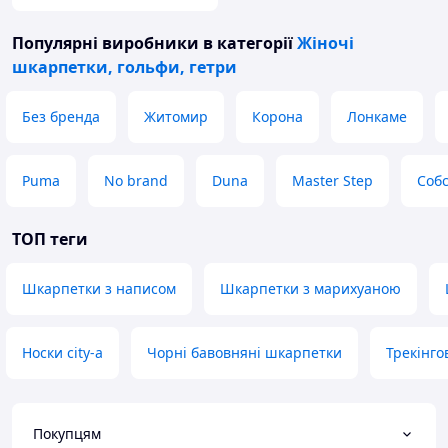
Популярні виробники
в категорії
Жіночі
шкарпетки, гольфи, гетри
Без бренда
Житомир
Корона
Лонкаме
Puma
No brand
Duna
Master Step
Соб
ТОП теги
Шкарпетки з написом
Шкарпетки з марихуаною
Носки city-a
Чорні бавовняні шкарпетки
Трекінго
Покупцям