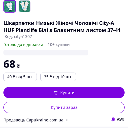
Шкарпетки Низькі Жіночі Чоловічі City-A
HUF Plantlife Білі з Блакитним листом 37-41
Код: citya1307
Готово до відправки
10+ купили
68
₴
40
₴
від 5 шт.
35
₴
від 10 шт.
Купити
Купити зараз
95%
Продавець Capukraine.com.ua