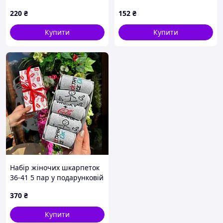
Осінь-Весна
220
₴
152
₴
Купити
Купити
Набір жіночих шкарпеток
36-41 5 пар у подарунковій
коробці
370
₴
Купити