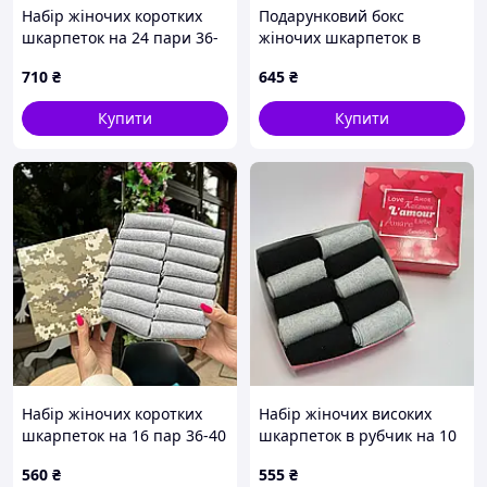
Набір жіночих коротких
Подарунковий бокс
шкарпеток на 24 пари 36-
жіночих шкарпеток в
40 р в коробці із стрічкою
рубчик на 12 пар 36-41 р
710
₴
645
₴
літо
Купити
Купити
Набір жіночих коротких
Набір жіночих високих
шкарпеток на 16 пар 36-40
шкарпеток в рубчик на 10
р в коробці із стрічкою
пар 36-41 у подарунковій
560
₴
555
₴
літо
коробці