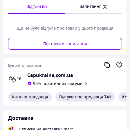
Матеріал:
Тканина
Відгуки (0)
Запитання (0)
Склад:
Бавовна 100%
Сезон:
Круглий рік
Старна:
Південна Корея
Ще не було відгуків про товар у цього продавця
Кількість пар в наборі:
1
Поставити запитання
Був online:
сьогодні
Capukraine.com.ua
95% позитивних відгуків
Каталог продавця
Відгуки про продавця
741
Кон
Доставка
Підписка на доставку Smart