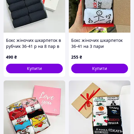
Бокс жіночих шкарпеток в
Бокс жіночих шкарпеток
рубчик 36-41 р на 8 пар в
36-41 на 3 пари
подарунковій коробці із
490
₴
255
₴
стрічкою
Купити
Купити