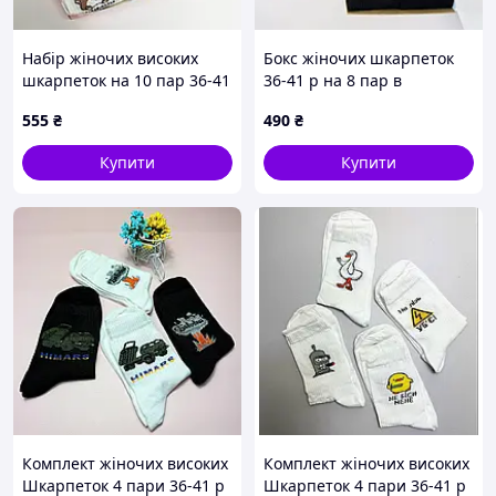
Набір жіночих високих
Бокс жіночих шкарпеток
шкарпеток на 10 пар 36-41
36-41 р на 8 пар в
у подарунковій коробці
подарунковій коробці із
555
₴
490
₴
стрічкою
Купити
Купити
Комплект жіночих високих
Комплект жіночих високих
Шкарпеток 4 пари 36-41 р
Шкарпеток 4 пари 36-41 р