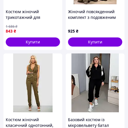
Костюм жіночий
Жіночий повсякденний
трикотажний для
комплект з подовженим
повсякденного носіння з
верхом та брюками
1 686
₴
бавовни та поліестеру
палаццо
843
₴
925
₴
розмір 48-50 ТМ FAMILY
Купити
Купити
Костюм жіночий
Базовий костюм із
класичний однотонний,
мікровельвету батал