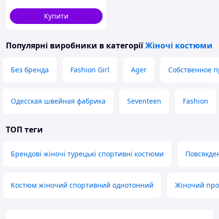
Купити
Популярні виробники
в категорії
Жіночі костюми
Без бренда
Fashion Girl
Ager
Собственное п
Одесская швейная фабрика
Seventeen
Fashion
ТОП теги
Брендові жіночі турецькі спортивні костюми
Повсякде
Костюм жіночий спортивний однотонний
Жіночий про