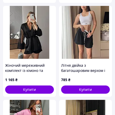
Жіночий мереживний
Літня двійка з
комплект із кімоно та
багатошаровим верхом і
короткими шортами
короткими шортами
1 165
₴
785
₴
Купити
Купити