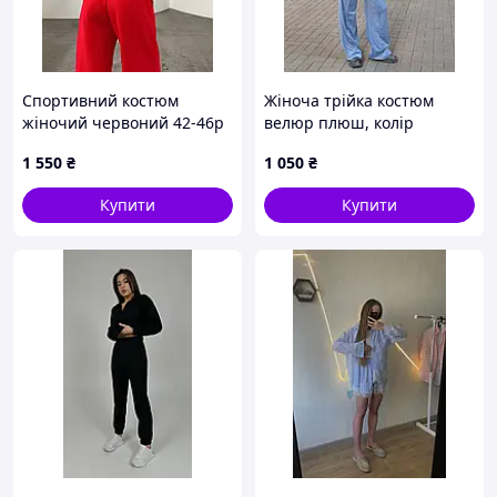
Спортивний костюм
Жіноча трійка костюм
жіночий червоний 42-46р
велюр плюш, колір
з вишивкою худі на
блакитний 42-44
1 550
₴
1 050
₴
блискавці штани на
кулісках
Купити
Купити