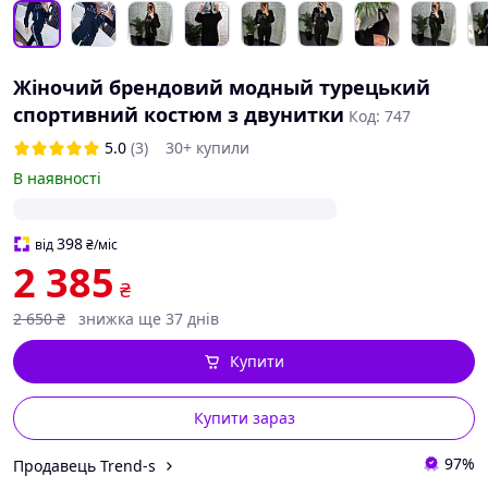
Жіночий брендовий модный турецький
спортивний костюм з двунитки
Код: 747
5.0
(3)
30+ купили
В наявності
398
від
₴
/міс
2 385
₴
2 650
₴
знижка ще 37 днів
Купити
Купити зараз
97%
Продавець Trend-s