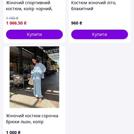
Жіночий спортивний
Костюм жіночий літо,
костюм, колір чорний,
блакитний
розмір 42-50
1 185
₴
1 066
.50
₴
960
₴
Купити
Купити
Жіночий костюм сорочка
брюки льон, колір
рожевий 42-46
1 000
₴