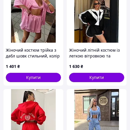
Жіночий костюм трійка з
Жіночий літній костюм із
дабл шовк стильний, колір
легкою вітровкою та
барбі XS–M Бро
шортами
1 401
₴
1 630
₴
Купити
Купити