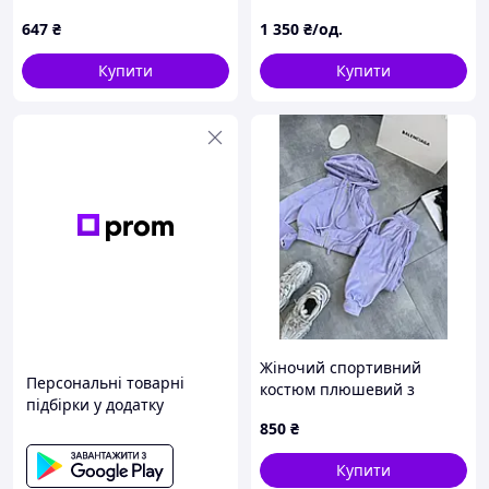
колір хакі, 244R0095
великого розміру Розміри:
647
₴
1 350
₴/од.
50-52, 54-56, 58-60
Купити
Купити
Жіночий спортивний
Персональні товарні
костюм плюшевий з
підбірки у додатку
капюшоном, колір ліловий
850
₴
42-44
Купити