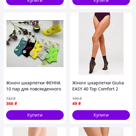
Купити
Купити
Жіночі шкарпетки ФЕННА
Жіночі шкарпетки Giulia
10 пар для повсякденного
EASY 40 Top Comfort 2
носіння з бавовни та
пари, поліамідні чорні,
732
₴
109
₴
поліаміду розмір 36-41
капронові, жіночі
366
₴
49
₴
шкарпетки, поліамід
Купити
Купити