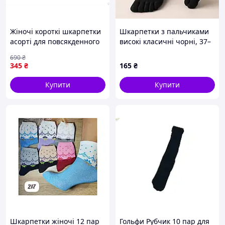
Жіночі короткі шкарпетки
Шкарпетки з пальчиками
асорті для повсякденного
високі класичні чорні, 37–
носіння 10 пар з бавовни
42 р, 1 пара
690
₴
та поліестеру
345
₴
165
₴
Купити
Купити
Шкарпетки жіночі 12 пар
Гольфи Рубчик 10 пар для