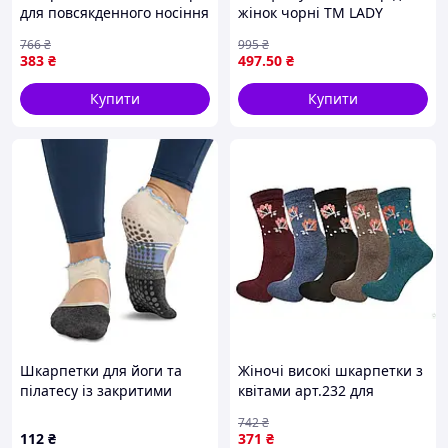
для повсякденного носіння
жінок чорні ТМ LADY
комфортні та теплі ТМ
SABINA для повсякденного
766
₴
995
₴
Дукат
носіння та комфорту
383
₴
497
.50
₴
Купити
Купити
Шкарпетки для йоги та
Жіночі високі шкарпетки з
пілатесу із закритими
квітами арт.232 для
пальцями нековзні SP-
повсякденного носіння 12
742
₴
Sport FI-8953 розмір 36-41
пар ТМ Житосвіт
112
₴
371
₴