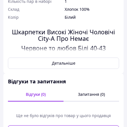
Кількість пар в наборі
1
Склад
Хлопок 100%
Колір
Білий
Шкарпетки Високі Жіночі Чоловічі
City-A Про Немає
Червоне то любов Білі 40-43
Детальніше
Характеристики:
Відгуки та запитання
Розмір:
40-43
Колір:
Білий
Відгуки (0)
Запитання (0)
Стать:
Унісекс
Матеріал:
Тканина
Склад:
Бавовна 100%
Ще не було відгуків про товар у цього продавця
Сезон:
Круглий рік
Старна:
Україна