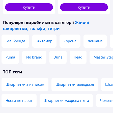
кольори в асортименті
Купити
Купити
Популярні виробники
в категорії
Жіночі
шкарпетки, гольфи, гетри
Без бренда
Житомир
Корона
Лонкаме
Puma
No brand
Duna
Head
Master Ste
ТОП теги
Шкарпетки з написом
Шкарпетки молодіжні
Шка
Носки не парят
Шкарпетки махрова п'ята
Чоловіч