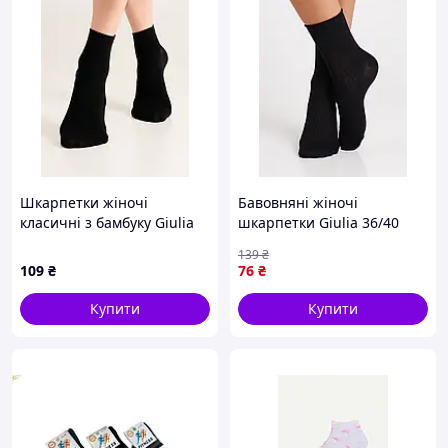
Шкарпетки жіночі
Бавовняні жіночі
класичні з бамбуку Giulia
шкарпетки Giulia 36/40
WS2 BAMBOO 36/40 Black-
чорні, класичні в рубчик
139
₴
black, повсякденні середня
109
₴
76
₴
посадка
Купити
Купити