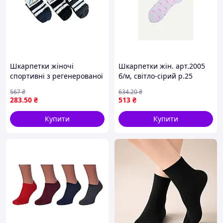
Шкарпетки жіночі
Шкарпетки жін. арт.2005
спортивні з регенерованої
б/м, світло-сірий р.25
бавовни для активного
12пар ТМ ТЕРКУРІЙ
567
₴
634
.20
₴
відпочинку комфортні мікс
283
.50
₴
513
₴
12 пар
Купити
Купити