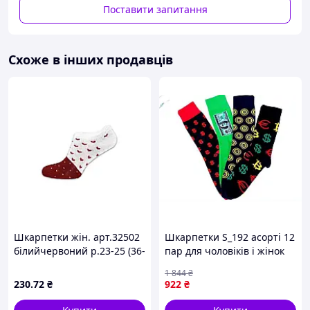
Поставити запитання
Кількість пар в наборі:
1
Схоже в інших продавців
Шкарпетки жін. арт.32502
Шкарпетки S_192 асорті 12
білийчервоний р.23-25 (36-
пар для чоловіків і жінок
41) 10пар ТМ ЖИТОМИР
комфортні для
1 844
₴
повсякденного носіння
230
.72
₴
922
₴