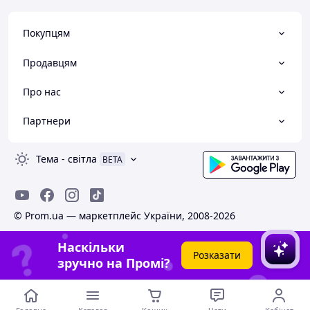
Покупцям
Продавцям
Про нас
Партнери
Тема
-
світла
BETA
© Prom.ua — маркетплейс України, 2008-2026
Наскільки
Розказати
зручно на Промі?