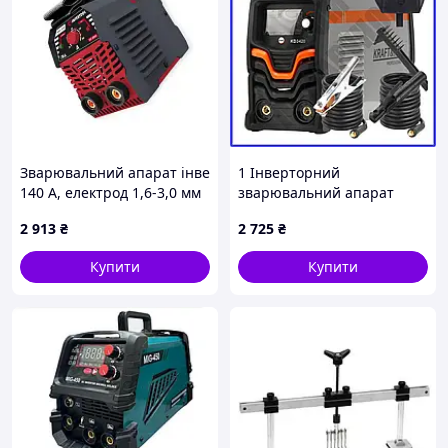
Зварювальний апарат інвертор Intertool 20-
1 Інверторний
140 A, електрод 1,6-3,0 мм
зварювальний апарат
premium KraftDele 340А
2 913
₴
2 725
₴
для MMA та TIG
зварювання компактний
Купити
Купити
апарат для дому та дачі +
Подарунок