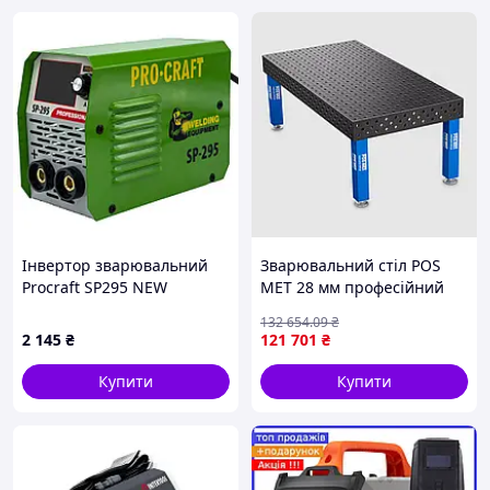
Інвертор зварювальний
Зварювальний стіл POS
Procraft SP295 NEW
MET 28 мм професійний
(картон, 20–295 А,
для зварювальних робіт
132 654
.09
₴
MMA/TIG, електроди 1.5–4
міцна стільниця 12 мм
2 145
₴
121 701
₴
мм)
Купити
Купити