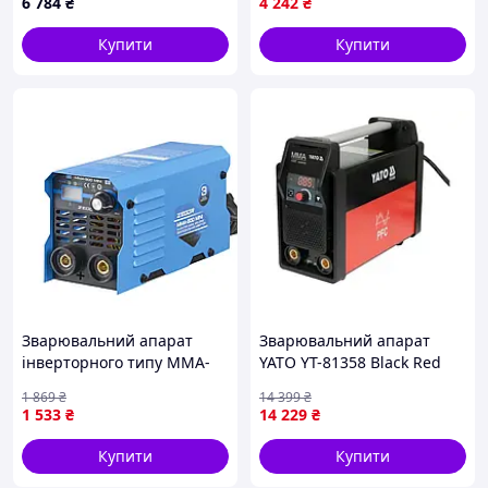
6 784
₴
4 242
₴
Доставка по Україні
Купити
Купити
Зварювальний апарат
Зварювальний апарат
інверторного типу MMA-
YATO YT-81358 Black Red
300 MINI ZEGOR : 4.2 кВт,
1 869
₴
14 399
₴
300 А, діаметр електрода
1 533
₴
14 229
₴
1.6-4мм, вага 2кг
Купити
Купити