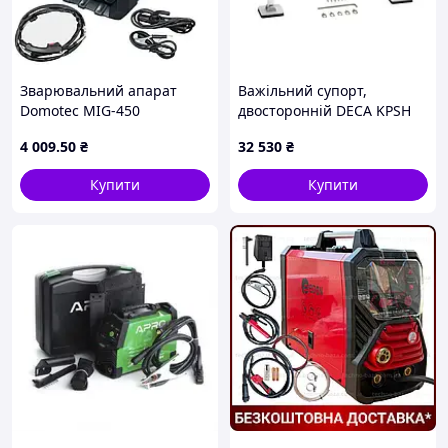
Зварювальний апарат
Важільний супорт,
Domotec MIG-450
двосторонній DECA KPSH
(MIG/TIG/MMA, 26.4 кВА
(010195)
4 009
.50
₴
32 530
₴
Купити
Купити