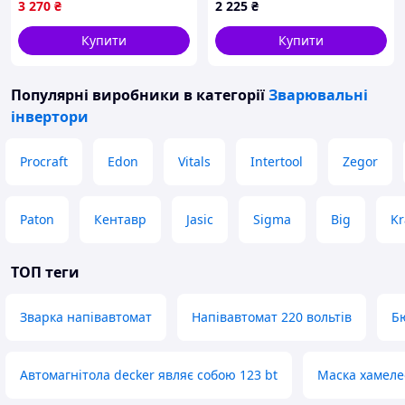
3 270
₴
2 225
₴
Купити
Купити
Популярні виробники
в категорії
Зварювальні
інвертори
Procraft
Edon
Vitals
Intertool
Zegor
Paton
Кентавр
Jasic
Sigma
Big
Kr
ТОП теги
Зварка напівавтомат
Напівавтомат 220 вольтів
Б
Автомагнітола decker являє собою 123 bt
Маска хамеле