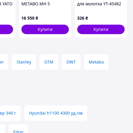
3 YATO
METABO MH 5
для молотка YT-45482
іцного
YATO Ø= 50 мм з
високопружного
16 550
₴
326
₴
том
поліетилену [50]
Купити
Купити
on
Stanley
GTM
DWT
Metabo
ер 340 г
Hyundai h1100 4300 уд./хв
т
Edon