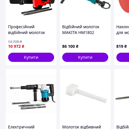
Професійний
Відбійний молоток
Након
відбійний молоток
MAKITA HM1802
для м
GTM DH20/1500VS :
YATO 
12 725
₴
1500Вт, 20 Дж, 2000
висок
10 972
₴
86 100
₴
819
₴
уд./хв, SDS-Max (3034)
поліет
Купити
Купити
Електричний
Молоток відбивний
Відбі