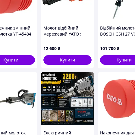
ечник змінний
Молот відбійний
Відбійний молот
олотка YT-45484
мережевий YATO :
BOSCH GSH 27 V
Ø= 80 мм з
230V, 1600 Вт, F= 65 Дж
(061130A000)
опружного
з оливним
12 600
₴
101 700
₴
илену [20]
охолодженням; + 2
піки [1/21]
Купити
Купити
Купити
йний молоток
Електричний
Наконечник для