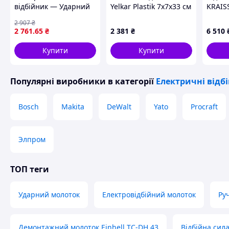
відбійник — Ударний
Yelkar Plastik 7х7х33 cм
KRAIS
молоток, Електричний
YP 1425 Код/Артикул
45
2 907
₴
відбійний молоток у
YP 1425
2 761
.65
₴
2 381
₴
6 510
кейсі 1000 Вт
Купити
Купити
Популярні виробники
в категорії
Електричні відб
Bosch
Makita
DeWalt
Yato
Procraft
Элпром
ТОП теги
Ударний молоток
Електровідбійний молоток
Ру
Демонтажний молоток Einhell TC-DH 43
Відбійна сил