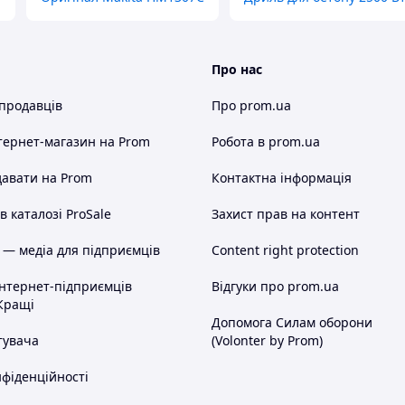
Про нас
 продавців
Про prom.ua
тернет-магазин
на Prom
Робота в prom.ua
авати на Prom
Контактна інформація
 каталозі ProSale
Захист прав на контент
 — медіа для підприємців
Content right protection
інтернет-підприємців
Відгуки про prom.ua
Кращі
Допомога Силам оборони
тувача
(Volonter by Prom)
нфіденційності