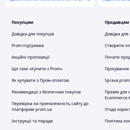
Покупцям
Продавцям
Довідка для покупців
Довідка для
Prom-підтримка
Створити ін
Акційні пропозиції
Почати прод
Що таке «Купити з Prom»
Просування в
Як купувати з Пром-оплатою
Sprava.prom
Рекомендації з безпечних покупок
Премія для 
Ecommerce.
Перевірка на приналежність сайту до
платформи prom.ua
Угода корис
Інструкції та поради
Політика ко