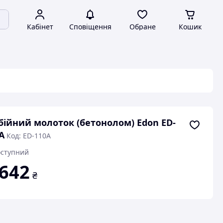
Кабінет
Сповіщення
Обране
Кошик
бійний молоток (бетонолом) Edon ED-
A
Код: ED-110A
ступний
 642
₴