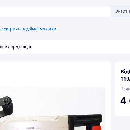
Знайти
Електричні відбійні молотки
інших продавців
Від
110
Недо
4