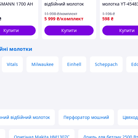
SMANN 1700 AH
відбійний молоток
молотка YT-4548
BOXER BX-159
60 мм з високом
11 998
₴/комплект
1 196
₴
Відбійний молоток для
поліетилену для
₴
5 999
₴/комплект
598
₴
бетону Молоток
роботи з асфаль
відбійний Мережевий
Купити
Купити
Купити
відбійний
молоток 3200 Вт
ійні молотки
Vitals
Milwaukee
Einhell
Scheppach
Ed
чний відбійний молоток
Перфоратор мошний
Цвяход
а
Оригінал Makita HM1307C
Дриль для бетону 2500 В