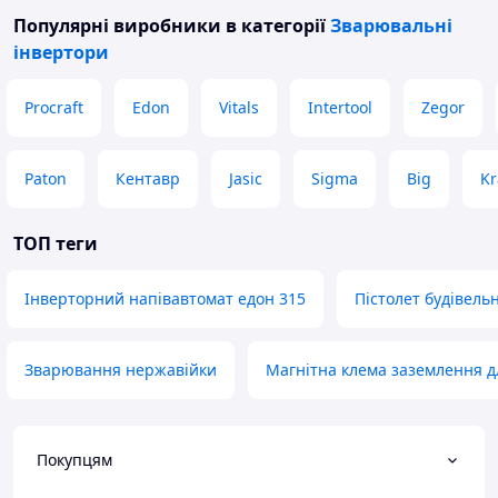
Популярні виробники
в категорії
Зварювальні
інвертори
Procraft
Edon
Vitals
Intertool
Zegor
Paton
Кентавр
Jasic
Sigma
Big
Kr
ТОП теги
Інверторний напівавтомат едон 315
Пістолет будівель
Зварювання нержавійки
Магнітна клема заземлення д
Покупцям