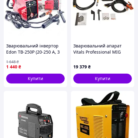
Максимальний зварювальний струм, А 300
Клас ізоляції F
Діаметр електрода, мм 1,6-5,0
Напруга хол. ходу, 60
Електронне табло Та
Клас захисту IP21S
Наявність транспортувального кейса немає
Зварювальний інвертор
Зварювальний апарат
Вага, кг 3,8
Edon TB-250P (20-250 А, 3
Vitals Professional MIG
Гарантія, міс 24
роки гарантії)
2700-380V (237592)
1 648
₴
1 440
₴
19 379
₴
Купити
Купити