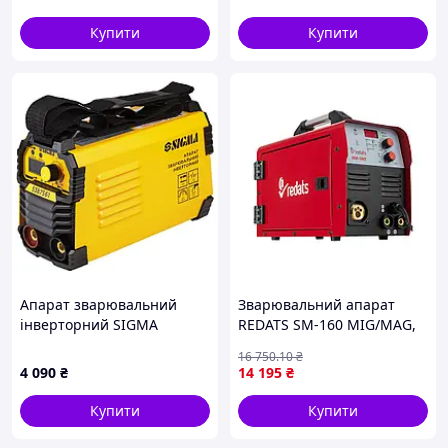
Купити
Купити
Апарат зварювальний
Зварювальний апарат
інверторний SIGMA
REDATS SM-160 MIG/MAG,
(5387561)
Lift TIG, MMA, дріт Flux
16 750
.10
₴
4 090
₴
14 195
₴
Купити
Купити