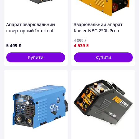
Апарат зварювальний
Зварювальний апарат
інверторний Intertool-
Kaiser NBC-250L Profi
Storm MMA-200A x 9300Вт
4 899
₴
(WT-4005)
5 499
₴
4 539
₴
Купити
Купити