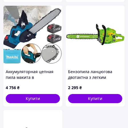
Аккумуляторная цепная
Бензопила ланцюгова
пила макита в
двотактна з легким
пластиковом кейсе makita
стартом Grosser GGS-3500
4 756
₴
2 295
₴
duc122z, Акб пила макита
duc122z JGGW_4756
Купити
Купити