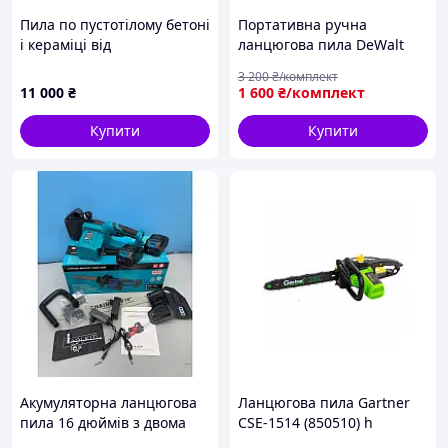
Пила по пустотілому бетоні
Портативна ручна
і кераміці від
ланцюгова пила DeWalt
електромережі 230 В YATO:
(24V, 5Ah, шина 15 см)
3 200
₴/комплект
1500 Вт, полотно- 430 мм
Акумуляторні ланцюгові
11 000
₴
1 600
₴/комплект
[2]
пилки, пила для обрізання
дерев акумуляторна
Купити
Купити
Акумуляторна ланцюгова
Ланцюгова пила Gartner
пила 16 дюймів з двома
CSE-1514 (850510) h
акумуляторами ZN-79