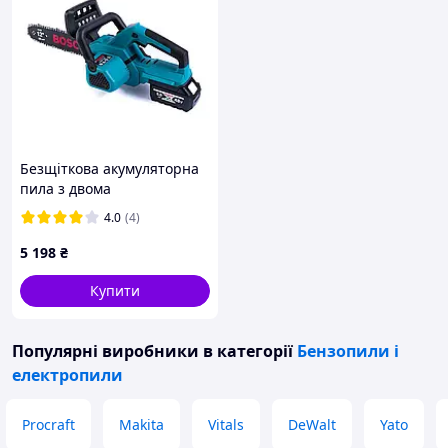
Безщіткова акумуляторна
пила з двома
акумуляторами 48 V 6 Ah і
4.0
(4)
кейсом Bosch GSR280W для
саду та дому
5 198
₴
Купити
Популярні виробники
в категорії
Бензопили і
електропили
Procraft
Makita
Vitals
DeWalt
Yato