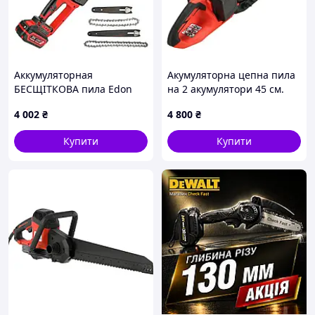
Аккумуляторная
Акумуляторна цепна пила
БЕСЩІТКОВА пила Edon
на 2 акумулятори 45 см.
21Вт/2шины и цепи 25/30
червона.
4 002
₴
4 800
₴
см/ак.4Амп
Купити
Купити