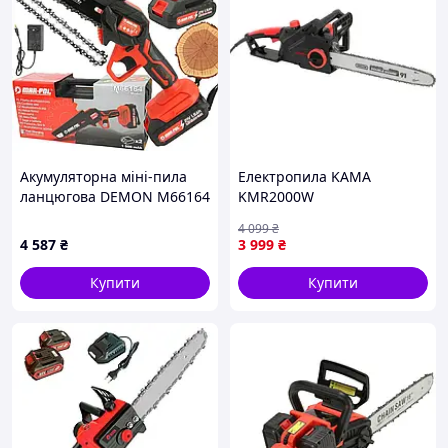
Акумуляторна міні-пила
Електропила KAMA
ланцюгова DEMON M66164
KMR2000W
(18см, 21В, 1500мАг)
4 099
₴
4 587
₴
3 999
₴
Купити
Купити