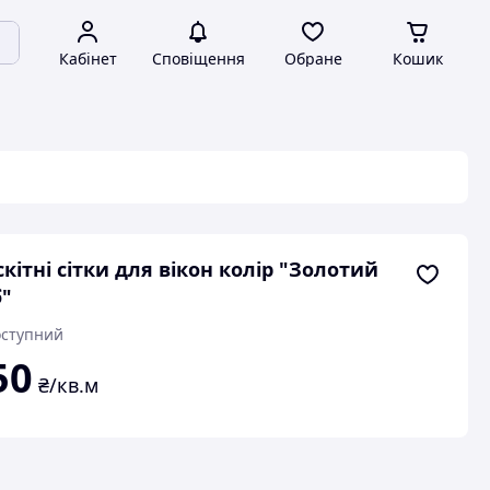
Кабінет
Сповіщення
Обране
Кошик
кітні сітки для вікон колір "Золотий
"
ступний
50
₴/кв.м