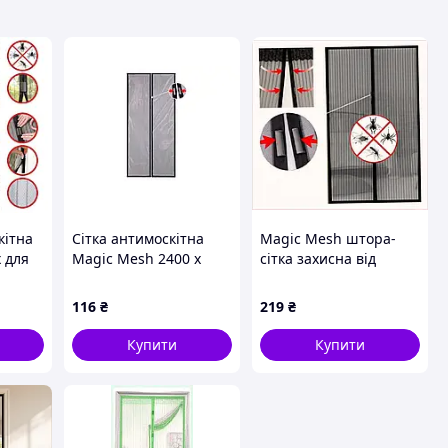
кітна
Сітка антимоскітна
Magic Mesh штора-
х для
Magic Mesh 2400 x
сітка захисна від
 і
1400мм (226-
тополиного пуху,
100 см
MagicMesh-S29)
4829X73B5A
116
₴
219
₴
Купити
Купити