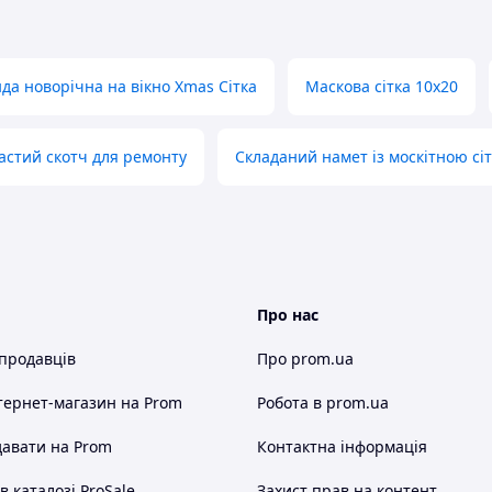
нда новорічна на вікно Xmas Сітка
Маскова сітка 10х20
астий скотч для ремонту
Складаний намет із москітною сі
Про нас
 продавців
Про prom.ua
тернет-магазин
на Prom
Робота в prom.ua
авати на Prom
Контактна інформація
 каталозі ProSale
Захист прав на контент