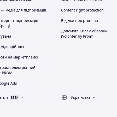
 — медіа для підприємців
Content right protection
інтернет-підприємців
Відгуки про prom.ua
Кращі
Допомога Силам оборони
тувача
(Volonter by Prom)
нфіденційності
оти на маркетплейсі
ограма електронний
с PROM
oogle Ads
вітла
Українська
BETA