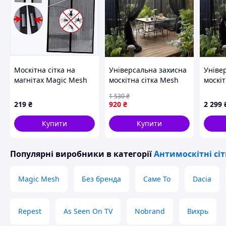
Москітна сітка на
Універсальна захисна
Уніве
магнітах Magic Mesh
москітна сітка Mesh
москіт
210х100 см чорна
для саду, теплиць та
для са
1 530
₴
C482C973K5
альтанок (розмір M -
альтан
219
₴
920
₴
2 299
240 х 400 см)
х 1200
Купити
Купити
Популярні виробники
в категорії
Антимоскітні сі
Magic Mesh
Без бренда
Саме То
Dacia
Repest
As Seen On TV
Nobrand
Вихрь