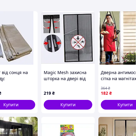
 від сонця на
Magic Mesh захисна
Дверна антимос
ду:
шторка на двері від
сітка на магніта
опіленова сітка
шкідників, 482T9A7A35
захисту від комах
364
₴
м2, 8889593ET
пилу чорна 210х
₴
219
₴
182
₴
Купити
Купити
Купити