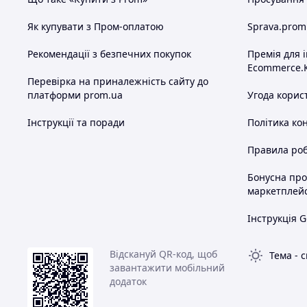
Як купувати з Пром-оплатою
Sprava.prom
Рекомендації з безпечних покупок
Премія для 
Ecommerce.
Перевірка на приналежність сайту до
платформи prom.ua
Угода корис
Інструкції та поради
Політика ко
Правила роб
Бонусна пр
маркетплей
Інструкція G
Відскануй QR-код, щоб
Тема
-
с
завантажити мобільний
додаток