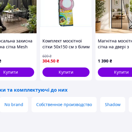
рсальна захисна
Комплект москітної
Магнітна москіт
на сітка Mesh
сітки 50х150 см з білим
сітка на двері з
ду, теплиць та
кріпленням для
вшитими магніт
609
₴
ок (розмір - 300
захисту від комах і
автоматичним
₴
304
.50
₴
1 390
₴
 см)
пилу
закриванням 100
см
Купити
Купити
Купити
тки та комплектуючі до них
No brand
Собственное производство
Shadow