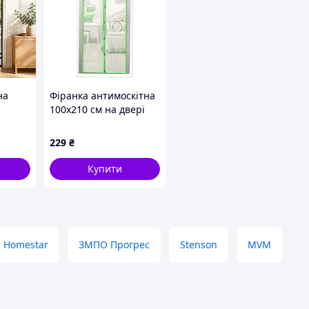
на
Фіранка антимоскітна
100х210 см на двері
ами та
балкона, 4501C70C5
229
₴
 x 210
Купити
Homestar
ЗМПО Прогрес
Stenson
MVM