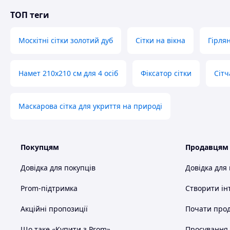
ТОП теги
Москітні сітки золотий дуб
Сітки на вікна
Гірля
Намет 210х210 см для 4 осіб
Фіксатор сітки
Сітч
Маскарова сітка для укриття на природі
Покупцям
Продавцям
Довідка для покупців
Довідка для
Prom-підтримка
Створити ін
Акційні пропозиції
Почати прод
Що таке «Купити з Prom»
Просування в