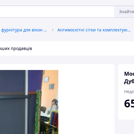
Знайти
Аксесуари та фурнітура для вікон і дверей
Антимоскітні сітки та комплектуючі до них
інших продавців
Мос
Дуб
Недо
6