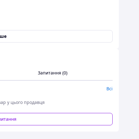
іше
Запитання (0)
Всі
рі. Виготовляється з алюмінієвого профілю з
вар у цього продавця
ацій
, більш ніж 0,7 кв. м. -650грн/кв.м.
питання