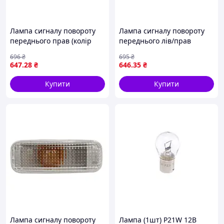
Лампа сигналу повороту
Лампа сигналу повороту
переднього прав (колір
переднього лів/прав
скла: помаранч, P21W)
(помаранч, P21W, в
696
₴
695
₴
SCANIA 4, G I, P I, R I, T
бампері) MAN F90, M90
647
.28
₴
646
.35
₴
05.95-05.19 TRUCKLIGHT
10.0D-9.7D 07.86-12.97
CL-SC001R
12.97- GIANT
Купити
Купити
Лампа сигналу повороту
Лампа (1шт) P21W 12В