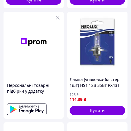
Лампа (упаковка-блістер
Персональні товарні
1шт) HS1 12В 35Вт PX43T
підбірки у додатку
NEOLUX N459-01B
123
₴
114
.39
₴
Купити