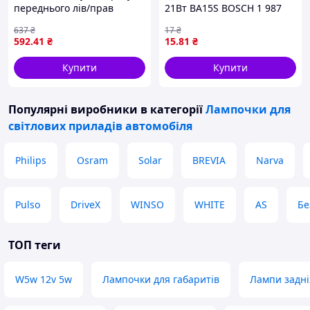
переднього лів/прав
21Вт BA15S BOSCH 1 987
(прозорий) MERCEDES
302 811
637
₴
17
₴
M/ML-KLASA W163 02.98-
592
.41
₴
15
.81
₴
06.05 DEPO 340-1403N-AS
Купити
Купити
Популярні виробники
в категорії
Лампочки для
світлових приладів автомобіля
Philips
Osram
Solar
BREVIA
Narva
Pulso
DriveX
WINSO
WHITE
AS
Бе
ТОП теги
W5w 12v 5w
Лампочки для габаритів
Лампи задні