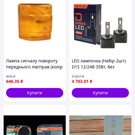
Лампа сигналу повороту
LED лампочка (Набір 2шт)
переднього лів/прав (колір
D1S 12/24В 35Вт, без
скла: помаранч, P21W, у
дозволу використання на
695
₴
5 057
₴
фарі) MAN F2000, M 2000 L,
дорогах загального
646
.35
₴
4 703
.01
₴
використання, PK32D-2,
для авто із
Купити
Купити