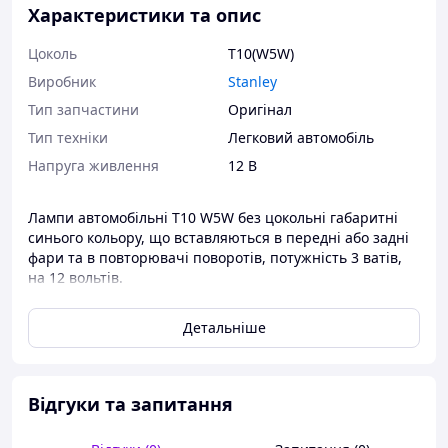
Характеристики та опис
Цоколь
T10(W5W)
Виробник
Stanley
Тип запчастини
Оригінал
Тип техніки
Легковий автомобіль
Напруга живлення
12 В
Лампи автомобільні T10 W5W без цокольні габаритні
синього кольору, що вставляються в передні або задні
фари та в повторювачі поворотів, потужність 3 ватів,
на 12 вольтів.
Цена за 10 штук.
Детальніше
Товар перевіряється перед відправленням і якщо
будуть пошкодження під час перевезення гарантує
обмін.
Відгуки та запитання