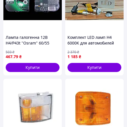
Лампа галогенна 12В
Комплект LED ламп H4
H4/P43t "Osram" 60/55
6000K для автомобилей
Ultra Life (2 шт.)
мощные автолампы с
503
₴
2 370
₴
радиатором для замены
467
.79
₴
1 185
₴
галогенок
Купити
Купити