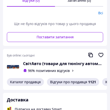
Відгуки (0)
Запитання (0)
Всі
Ще не було відгуків про товар у цього продавця
Поставити запитання
Був online:
сьогодні
СвітАвто (товари для тюнінгу автомобілів ВАЗ)
96% позитивних відгуків
Каталог продавця
Відгуки про продавця
1121
Ко
Доставка
Підписка на доставку Smart