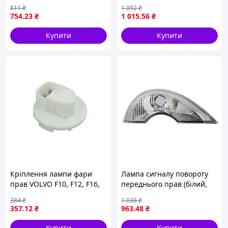
LED) BMW X3 F25, X5 E70,
NISSAN PRIMASTAR X83,
811
₴
1 092
₴
X6 E71, E72 02.07-06.14 TYC
OPEL VIVARO A, RENAULT
754
.23
₴
1 015
.56
₴
18-0457-00-9
TRAFIC II 03.01-01.07 BLIC
Купити
Купити
Кріплення лампи фари
Лампа сигналу повороту
прав VOLVO F10, F12, F16,
переднього прав (білий,
FL10, FL12, FL6, FL7 01.76-
PY21W) RENAULT MODUS
384
₴
1 036
₴
08.00 DT SPARE PARTS
Ph I 09.04-11.07 TYC 18-
357
.12
₴
963
.48
₴
2.24705
0295-11-2
Купити
Купити