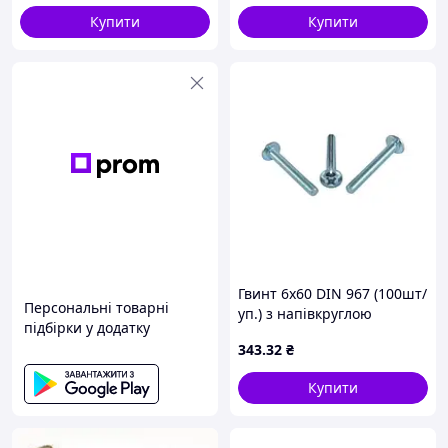
Купити
Купити
Гвинт 6х60 DIN 967 (100шт/
Персональні товарні
уп.) з напівкруглою
підбірки у додатку
головкою з пресшайбою
343
.32
₴
5026060-2 ТМ КРЕПТЕХ
Купити