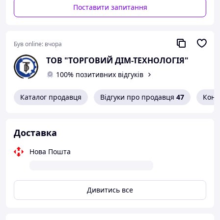
Поставити запитання
Був online:
вчора
ТОВ "ТОРГОВИЙ ДІМ-ТЕХНОЛОГІЯ"
100% позитивних відгуків
Каталог продавця
Відгуки про продавця
47
Конт
Доставка
Нова Пошта
Дивитись все