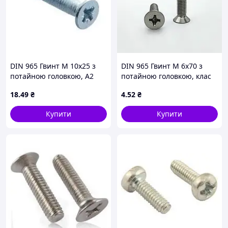
DIN 965 Гвинт М 10х25 з
DIN 965 Гвинт М 6х70 з
потайною головкою, А2
потайною головкою, клас
нержавіюча сталь
міцності 4.8, оцинкований
18
.49
₴
4
.52
₴
Купити
Купити