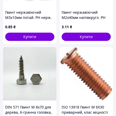
Гвинт нержавіючий
Гвинт нержавіючий
М3х10мм потай. PH нерж.
М2х40мм напівкругл. PH
304
нерж. 304
0
.85
₴
3
.11
₴
Купити
Купити
DIN 571 Гвинт М 8х70 для
ISO 13918 Гвинт М 6Х30
дерева, 6-гранна головка,
приварний, клас міцності