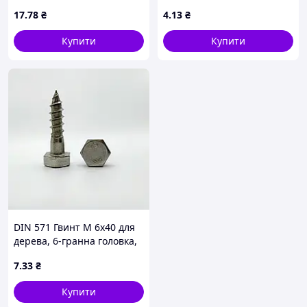
А2 нержавіюча сталь
4.8, обміднений
17
.78
₴
4
.13
₴
Купити
Купити
DIN 571 Гвинт М 6х40 для
дерева, 6-гранна головка,
А2 нержавіюча сталь
7
.33
₴
Купити