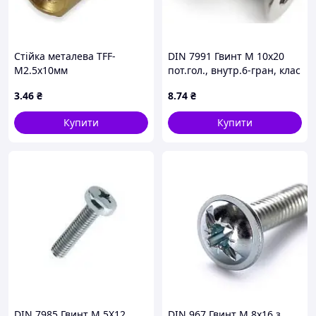
Стійка металева TFF-
DIN 7991 Гвинт М 10х20
M2.5x10мм
пот.гол., внутр.6-гран, клас
міцності 10.9,
3
.46
₴
8
.74
₴
оцинкований
Купити
Купити
DIN 7985 Гвинт М 5Х12
DIN 967 Гвинт М 8х16 з