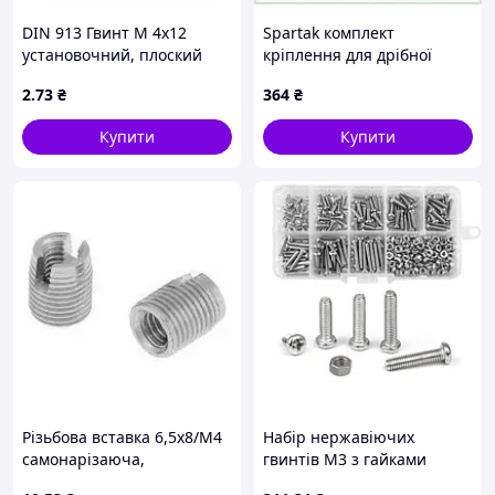
DIN 913 Гвинт М 4х12
Spartak комплект
установочний, плоский
кріплення для дрібної
кінець, без покриття
техніки 500 елементів
2
.73
₴
364
₴
X814H9B994
Купити
Купити
Різьбова вставка 6,5х8/М4
Набір нержавіючих
самонарізаюча,
гвинтів М3 з гайками
оцинкована
320шт. нерж. 304