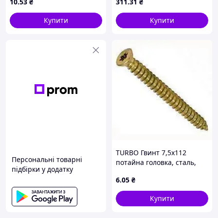
10
.53
₴
311
.31
₴
Купити
Купити
TURBO Гвинт 7,5х112
Персональні товарні
потайна головка, сталь,
підбірки у додатку
покриття цинк жовтий
6
.05
₴
Купити