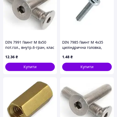
DIN 7991 Гвинт М 8х50
DIN 7985 Гвинт М 4х35
пот.гол., внутр.6-гран, клас
циліндрична головка,
міцності 10.9,
кл.міц. 4.8, оцинкований
12
.36
₴
1
.48
₴
оцинкований
Купити
Купити