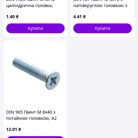
циліндрична головка,
напівкруглою головкою з
кл.міц. 4.8, оцинкований
буртиком, клас міцності
1
.40
₴
4
.41
₴
4.6, оцинкований
Купити
Купити
DIN 965 Гвинт М 8х40 з
потайною головкою, А2
нержавіюча сталь
12
.01
₴