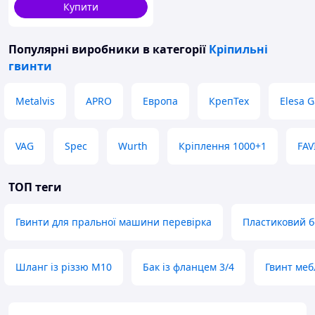
Купити
Популярні виробники
в категорії
Кріпильні
гвинти
Metalvis
APRO
Европа
КрепТех
Elesa G
VAG
Spec
Wurth
Кріплення 1000+1
FAV
ТОП теги
Гвинти для пральної машини перевірка
Пластиковий б
Шланг із різзю M10
Бак із фланцем 3/4
Гвинт меб