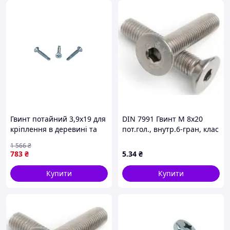
Гвинт потайний 3,9х19 для
DIN 7991 Гвинт М 8х20
кріплення в деревині та
пот.гол., внутр.6-гран, клас
металі 1000 штук
міцності 10.9,
1 566
₴
паковання ТМ КРЕПТЕХ
оцинкований
783
₴
5
.34
₴
Купити
Купити