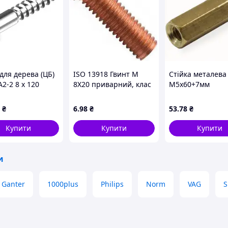
для дерева (ЦБ)
ISO 13918 Гвинт М
Стійка металева
2-2 8 х 120
8Х20 приварний, клас
M5x60+7мм
ТМ FASTENERS
міцності 4.8,
E
обміднений
₴
6
.98
₴
53
.78
₴
Купити
Купити
Купити
и
 Ganter
1000plus
Philips
Norm
VAG
S