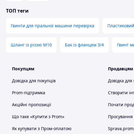
ТОП теги
Гвинти для пральної машини перевірка
Пластиковий
Шланг із різзю M10
Бак із фланцем 3/4
Гвинт м
Покупцям
Продавцям
Довідка для покупців
Довідка для
Prom-підтримка
Створити ін
Акційні пропозиції
Почати прод
Що таке «Купити з Prom»
Просування в
Як купувати з Пром-оплатою
Sprava.prom