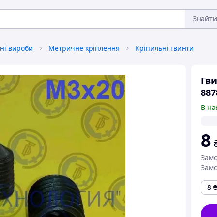
Знайти
ні вироби
Метричне кріплення
Кріпильні гвинти
Гви
887
В на
8
Замо
Замо
8
₴