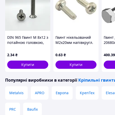
DIN 965 Гвинт М 8х12 з
Гвинт нікельований
Гвинт 
потайною головкою,
М2х20мм напівкругл.
20680А
клас міцності 4.8,
PH
50шт 
оцинкований
HOUS
2
.34
₴
0
.63
₴
400
.39
Купити
Купити
Популярні виробники
в категорії
Кріпильні гвинт
Metalvis
APRO
Европа
КрепТех
Elesa
PRC
Baufix