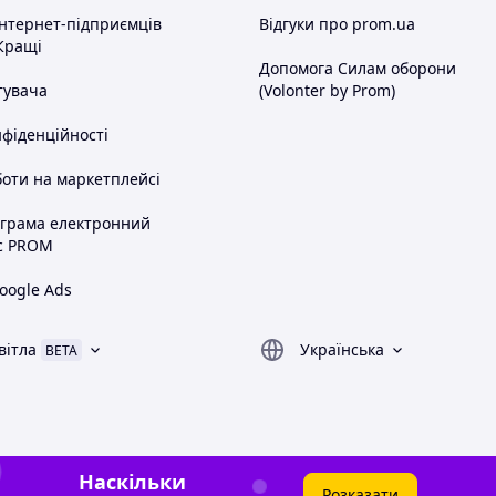
інтернет-підприємців
Відгуки про prom.ua
Кращі
Допомога Силам оборони
тувача
(Volonter by Prom)
нфіденційності
оти на маркетплейсі
ограма електронний
с PROM
oogle Ads
вітла
Українська
BETA
Наскільки
Розказати