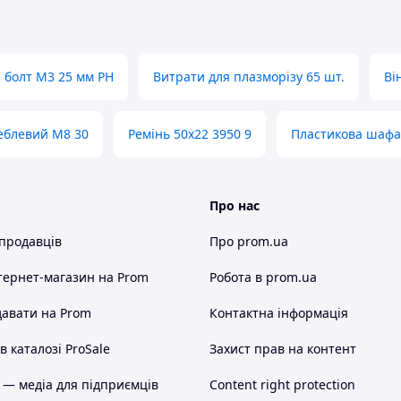
 болт M3 25 мм PH
Витрати для плазморізу 65 шт.
Ві
еблевий M8 30
Ремінь 50х22 3950 9
Пластикова шафа
Про нас
 продавців
Про prom.ua
тернет-магазин
на Prom
Робота в prom.ua
авати на Prom
Контактна інформація
 каталозі ProSale
Захист прав на контент
 — медіа для підприємців
Content right protection