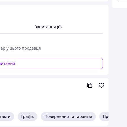
Запитання (0)
вар у цього продавця
питання
такти
Графік
Повернення та гарантія
Про продав