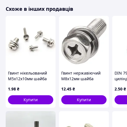
Схоже в інших продавців
Гвинт нікельований
Гвинт нержавіючий
DIN 7
М5х12х10мм шайба
М8х12мм шайба
цилін
гровер напівкр. PH
гровер шестигр. гол.
кл.міц.
1
.98
₴
12
.45
₴
2
.50
₴
PH нерж. 304
оцинк
Купити
Купити