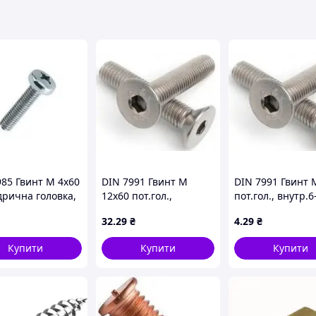
985 Гвинт М 4х60
DIN 7991 Гвинт М
DIN 7991 Гвинт 
дрична головка,
12х60 пот.гол.,
пот.гол., внутр.6
 4.8,
внутр.6-гран, клас
клас міцності 10.
32
.29
₴
4
.29
₴
ований
міцності 10.9,
оцинкований
оцинкований
Купити
Купити
Купити