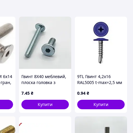
М 6х14
Гвинт 8Х40 меблевий,
9TL Гвинт 4,2х16
-гран,
плоска головка з
RAL5005 t-max=2,5 мм
9,
внутр. 6-гран, D16
7
.45
₴
0
.94
₴
оцинкованій INB S5
Купити
Купити