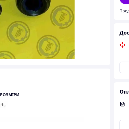
Прод
Дос
Опл
 РОЗМІРИ