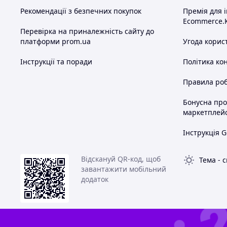
Рекомендації з безпечних покупок
Премія для 
Ecommerce.
Перевірка на приналежність сайту до
платформи prom.ua
Угода корис
Інструкції та поради
Політика ко
Правила роб
Бонусна пр
маркетплей
Інструкція G
Відскануй QR-код, щоб
Тема
-
с
завантажити мобільний
додаток