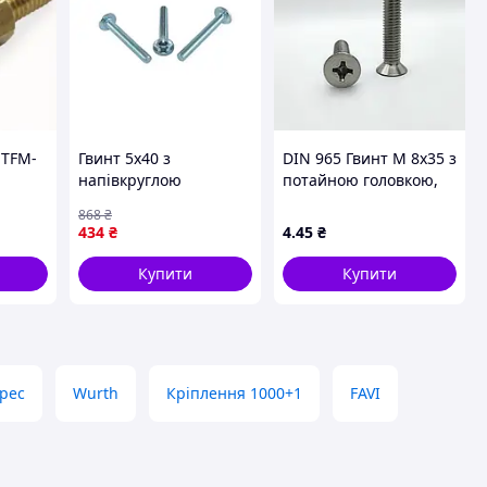
 TFM-
Гвинт 5х40 з
DIN 965 Гвинт М 8х35 з
напівкруглою
потайною головкою,
головкою і прес
клас міцності 4.8,
868
₴
шайбою 250 шт.
оцинкований
434
₴
4
.45
₴
упаковка ТМ КРЕПТЕХ
для надійного
Купити
Купити
кріплення
pec
Wurth
Кріплення 1000+1
FAVI