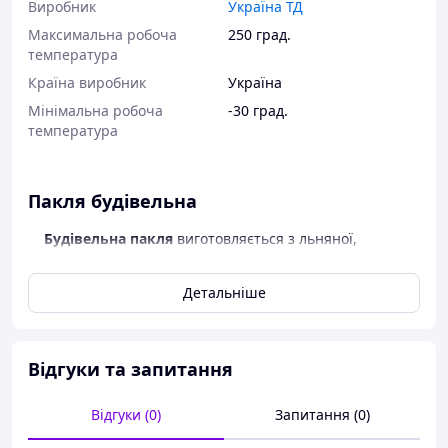
Виробник
Україна ТД
Максимальна робоча
250 град.
температура
Країна виробник
Україна
Мінімальна робоча
-30 град.
температура
Пакля будівельна
Будівельна пакля
виготовляється з льняної,
пенькового, технічного конопляного або джутового
волокна і використовується для прокладки міжвінцевих
Детальніше
швів, тріщин в брусі, утеплення віконних і дверних
прорізів, а також для кінцевої конопатки споруди. Цей
тип утеплювача створює приємний мікроклімат в
приміщення без парникового ефекту, а також добре
Відгуки та запитання
захищає від шуму і вологи.
Будівельна пакля
являє собою один з найбільш
Відгуки (0)
Запитання (0)
популярних видів утеплювача, працювати з яким дуже