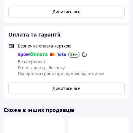
або у тюках. Будівельна пакля продаж по Україні,
низька ціна виробника.
Дивитись все
Будівельна пакля
виготовляється тільки з екологічно
чистих матеріалів рослинного походження з льону і
джуту. Буває трьох видів: льняна Пакля стрічкова,
Оплата та гарантії
Пакля стрічкова і джутова Пакля стрічкова (льон +
джут).
Безпечна оплата карткою
У нас можна придбати будь-який вид будівельної паклі.
Без переплат
Prom гарантує безпеку
Повернемо гроші при відмові від посилки
Дивитись все
Схоже в інших продавців