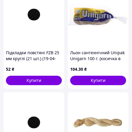
Підкладки повстяні FZB 25
Льон сантехнічний Unipak
мм круглі (21 шт.) (19-04-
Unigarn 100 г. (косичка в
009)
пакованні) (UP0584)
52
₴
104
.30
₴
Купити
Купити