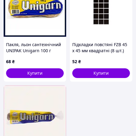
Пакля, льон сантехнічний
Підкладки повстяні FZB 45
UNIPAK Unigarn 100 г
x 45 мм квадратні (8 шт.)
(19-04-007)
68
₴
52
₴
Купити
Купити