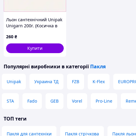
Льон сантехнічний Unipak
Unigarn 200г. (Косичка в
упаковці) (UP0585)
260
₴
2269X7T35
Купити
Популярні виробники
в категорії
Пакля
Unipak
Украина ТД
FZB
K-Flex
EUROPR
STA
Fado
GEB
Vorel
Pro-Line
Rem
ТОП теги
Пакля для сантехніки
Пакля стрічкова
Пакля льон