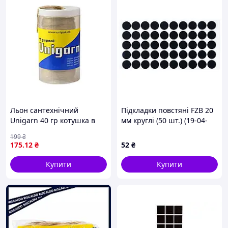
Льон сантехнічний
Підкладки повстяні FZB 20
Unigarn 40 гр котушка в
мм круглі (50 шт.) (19-04-
контейнері tecsan
014)
199
₴
175
.12
₴
52
₴
Купити
Купити