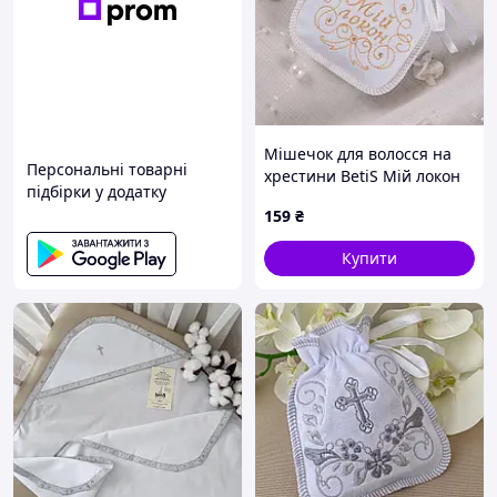
Мішечок для волосся на
Персональні товарні
хрестини BetiS Мій локон
підбірки у додатку
Інтерлок Білий/Золотий
159
₴
13х16 см 27082084
Купити