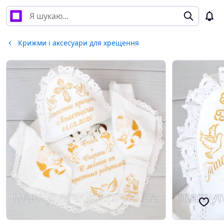
Крижми і аксесуари для хрещення