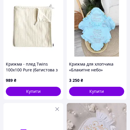
Крижма - плед Twins
Крижма для хлопчика
100x100 Pure (батистова з
«Блакитне небо»
перлинами) Stripes
989
₴
3 250
₴
Купити
Купити