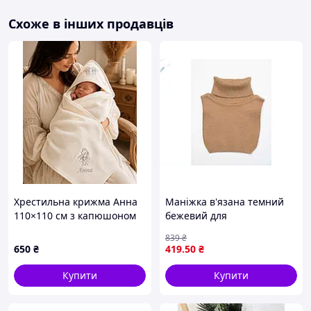
Схоже в інших продавців
Хрестильна крижма Анна
Маніжка в'язана темний
110×110 см з капюшоном
бежевий для
та іменною вишивкою
новонародженого теплый
839
₴
янголів
аксессуар для прогулок и
650
₴
419
.50
₴
сна
Купити
Купити