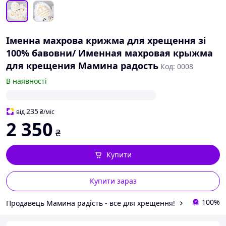
Іменна махрова крижма для хрещення зі
100% бавовни/ Именная махровая крыжма
для крещения Мамина радость
Код: 0008
В наявності
235
від
₴
/міс
2 350
₴
Купити
Купити зараз
100%
Продавець Мамина радість - все для хрещення!