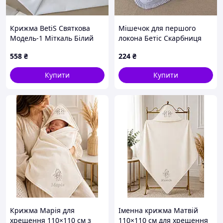
Крижма BetiS Святкова
Мішечок для першого
Модель-1 Міткаль Білий
локона Бетіс Скарбниця
75х80 см 27069517
ангела 13х16 см Білий/
558
₴
224
₴
срібний 27682189
Купити
Купити
Крижма Марія для
Іменна крижма Матвій
хрещення 110×110 см з
110×110 см для хрещення