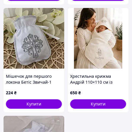
Мішечок для першого
Хрестильна крижма
локона Бетіс Звичай-1
Андрій 110×110 см із
13х16 см Білий/срібний
капюшоном та іменною
224
₴
650
₴
27685259
вишивкою
Купити
Купити