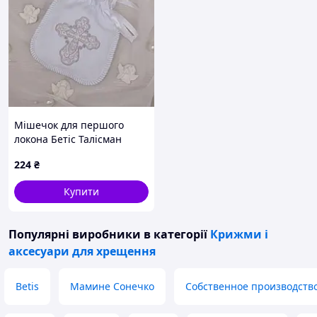
Мішечок для першого
локона Бетіс Талісман
ангела 13х16 см Білий/
224
₴
срібний 27682416
Купити
Популярні виробники
в категорії
Крижми і
аксесуари для хрещення
Betis
Мамине Сонечко
Собственное производств