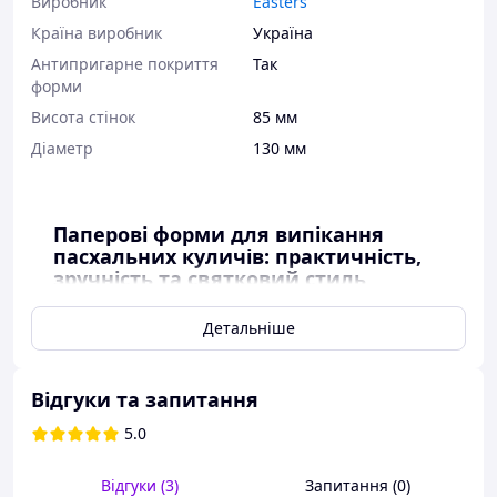
Виробник
Easters
Країна виробник
Україна
Антипригарне покриття
Так
форми
Висота стінок
85 мм
Діаметр
130 мм
Паперові форми для випікання
пасхальних куличів: практичність,
зручність та святковий стиль
Детальніше
Купити паперові форми для випікання пасхальних
куличів оптом і вроздріб в Україні від виробника в
магазині "КорЗиночка"
— це вигідне рішення для
Відгуки та запитання
всіх, хто готується до Великодня, будь то професійні
пекарі чи домашні господині. Паперові форми для
5.0
випікання куличів стали незамінним елементом у
процесі створення ідеальних пасок. Їхні переваги
Відгуки (3)
Запитання (0)
очевидні: естетичний вигляд, зручність у використанні