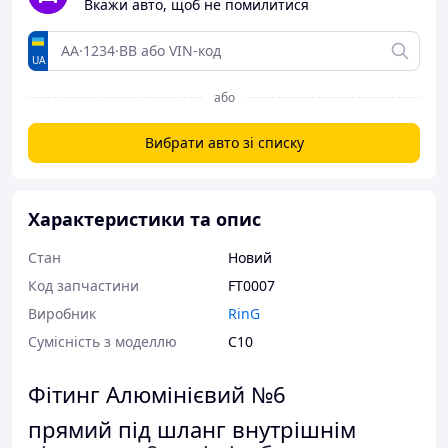
Вкажи авто, щоб не помилитися
UA
або
Вибрати авто зі списку
Характеристики та опис
Стан
Новий
Код запчастини
FT0007
Виробник
RinG
Сумісність з моделлю
C10
Фітинг Алюмінієвий №6
прямий під шланг внутрішнім