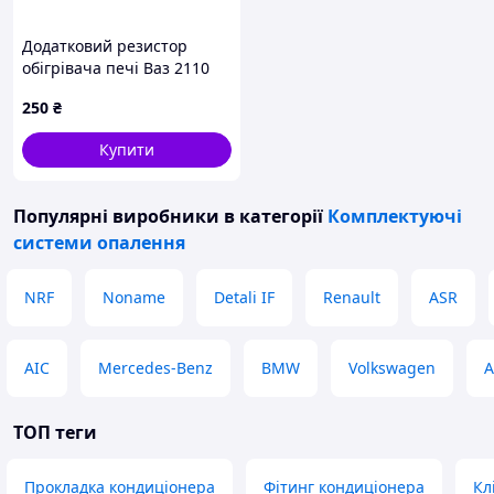
Фітинг алюмінієвий 90º №10
штуцерний по шланг внутрішнім
Додатковий резистор
діаметром 13мм із зовнішнім
обігрівача печі Ваз 2110
різьбленням 7 / 8-14 тип з'єднання
250
₴
кільце
Фітинг Алюмінієвий №12
Купити
90º під шланг внутрішнім
діаметром 16мм і різьбленням
Популярні виробники
в категорії
Комплектуючі
гайки 1-1 / 16
системи опалення
тип з'єднання - (O-ring)
NRF
Noname
Detali IF
Renault
ASR
AIC
Mercedes-Benz
BMW
Volkswagen
A
ТОП теги
Прокладка кондиціонера
Фітинг кондиціонера
Кл