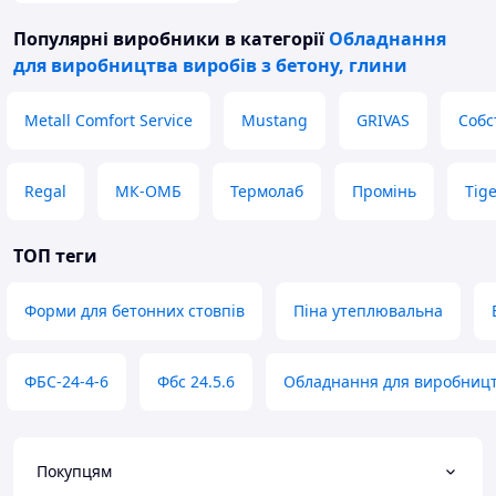
Популярні виробники
в категорії
Обладнання
для виробництва виробів з бетону, глини
Metall Comfort Service
Mustang
GRIVAS
Собс
Regal
МК-ОМБ
Термолаб
Промінь
Tige
ТОП теги
Форми для бетонних стовпів
Піна утеплювальна
ФБС-24-4-6
Фбс 24.5.6
Обладнання для виробницт
Покупцям