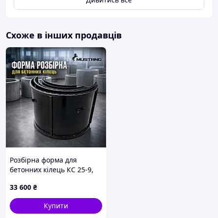
Схоже в інших продавців
Розбірна форма для
бетонних кілець КС 25-9,
діаметр 2500 мм (стінка
33 600
₴
100 мм)
Купити