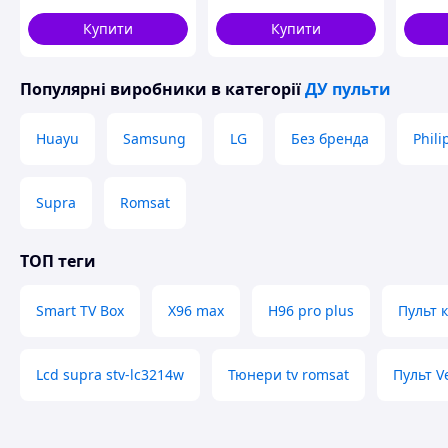
Андрої
G10s P
Купити
Купити
Популярні виробники
в категорії
ДУ пульти
Huayu
Samsung
LG
Без бренда
Phili
Supra
Romsat
ТОП теги
Smart TV Box
X96 max
H96 pro plus
Пульт 
Lcd supra stv-lc3214w
Тюнери tv romsat
Пульт V