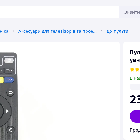
Знайти
ніка
Аксесуари для телевізорів та проекторів
ДУ пульти
Пул
ув
В на
2
Про