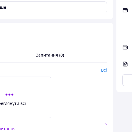
іше
Запитання (0)
Всі
еглянути всі
питання