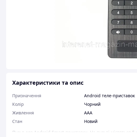
Характеристики та опис
Призначення
Android теле-приставок
Колір
Чорний
Живлення
AAA
Стан
Новий
Пульт для Android Smart-приставок. На пульті містяться 5 