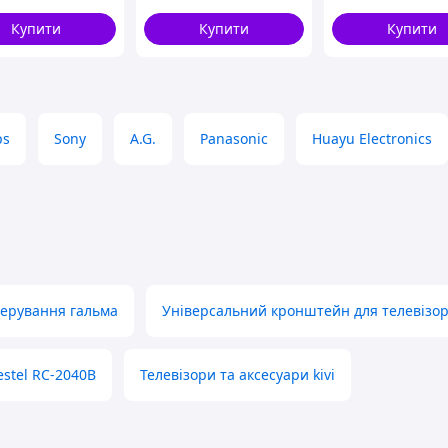
д приставок і ТБ
ro BTS PLU
Купити
Купити
Купити
ps
Sony
A.G.
Panasonic
Huayu Electronics
керування гальма
Універсальний кронштейн для телевізор
estel RC-2040B
Телевізори та аксесуари kivi