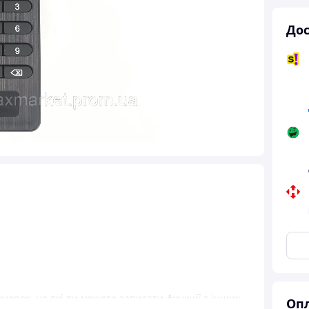
Дос
кнопок, на які ви можете записати функції з інших
Опл