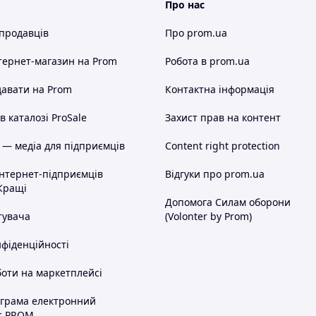
Про нас
 продавців
Про prom.ua
тернет-магазин
на Prom
Робота в prom.ua
авати на Prom
Контактна інформація
 каталозі ProSale
Захист прав на контент
 — медіа для підприємців
Content right protection
інтернет-підприємців
Відгуки про prom.ua
Кращі
Допомога Силам оборони
тувача
(Volonter by Prom)
нфіденційності
оти на маркетплейсі
ограма електронний
с PROM