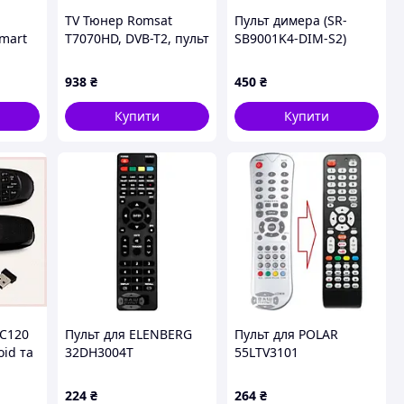
TV Тюнер Romsat
Пульт димера (SR-
mart
T7070HD, DVB-T2, пульт
SB9001K4-DIM-S2)
зорів
ДК MDR
White
938
₴
450
₴
Купити
Купити
 C120
Пульт для ELENBERG
Пульт для POLAR
oid та
32DH3004T
55LTV3101
224
₴
264
₴