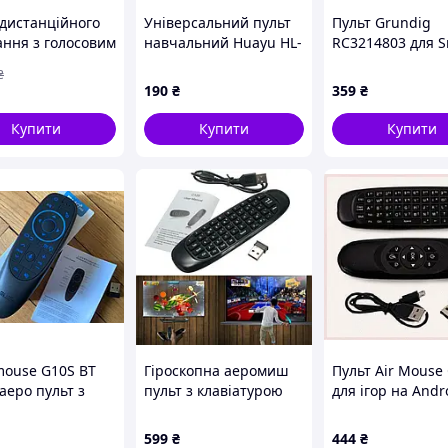
 дистанційного
Універсальний пульт
Пульт Grundig
ання з голосовим
навчальний Huayu HL-
RC3214803 для S
анням для
1340E
TV та LED телеві
₴
телевізорів і
190
₴
359
₴
авок Android
Купити
Купити
Купити
mouse G10S BT
Гіроскопна аеромиш
Пульт Air Mouse
аеро пульт з
пульт з клавіатурою
для ігор на Andr
фоном і
Air Mouse I8
ПК 8560P10E8
копом для
599
₴
444
₴