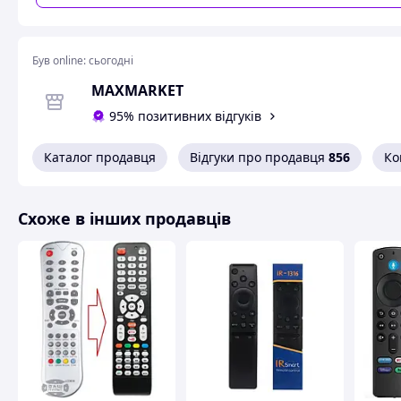
X96 mini
X96 MAX
X96Q
SWEET.TV
Був online:
сьогодні
ANDROID TV BOX NGTV X3
MAXMARKET
HK1 MINI
95% позитивних відгуків
Схожі товари за характеристиками
Каталог продавця
Відгуки про продавця
856
Ко
Схоже в інших продавців