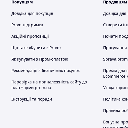
Покупцям
Продавцям
Довідка для покупців
Довідка для
Prom-підтримка
Створити ін
Акційні пропозиції
Почати прод
Що таке «Купити з Prom»
Просування в
Як купувати з Пром-оплатою
Sprava.prom
Рекомендації з безпечних покупок
Премія для 
Ecommerce.
Перевірка на приналежність сайту до
платформи prom.ua
Угода корис
Інструкції та поради
Політика ко
Правила роб
Бонусна пр
маркетплей