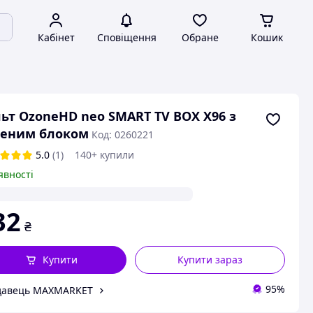
Кабінет
Сповіщення
Обране
Кошик
ьт OzoneHD neo SMART TV BOX X96 з
ченим блоком
Код: 0260221
5.0
(1)
140+ купили
явності
32
₴
Купити
Купити зараз
95%
давець MAXMARKET