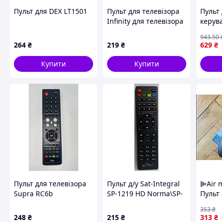
Пульт для DEX LT1501
Пульт для телевізора
Пульт
Infinity для телевізора
керув
Samsung IR-1316
керув
943
.50
універсальний
смарт-
264
₴
219
₴
629
₴
прист
FLAME
Купити
Купити
Пульт для телевізора
Пульт д/у Sat-Integral
⫸Air 
Supra RC6b
SP-1219 HD Norma\SP-
Пульт 
1229 HD Pyxis/Openfox
мікро
353
₴
X8/X8 Combo
гірос
248
₴
215
₴
313
₴