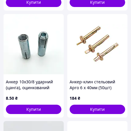
Купити
Купити
Анкер 10х30/8 ударний
Анкер-клин стельовий
(цанга), оцинкований
Apro 6 х 40мм (50шт)
(TDN6040)
8
.50
₴
184
₴
Купити
Купити