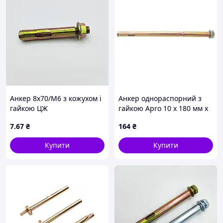
Анкер 8х70/М6 з кожухом і
Анкер однораспорний з
гайкою ЦЖ
гайкою Apro 10 х 180 мм x
М8 (10 шт.) (SRTR0810180)
7
.67
₴
164
₴
Купити
Купити