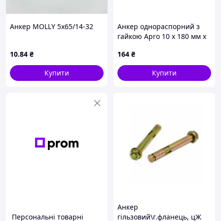
Анкер MOLLY 5х65/14-32
Анкер однораспорний з
гайкою Apro 10 х 180 мм x
М8 (10 шт.) (SRTR0810180)
10
.84
₴
164
₴
Купити
Купити
Анкер
Персональні товарні
гільзовий\г.фланець, цЖ