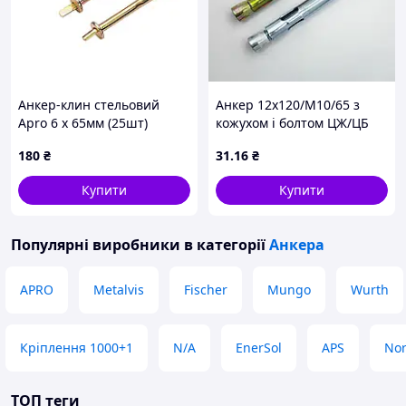
Анкер-клин стельовий
Анкер 12х120/М10/65 з
Apro 6 х 65мм (25шт)
кожухом і болтом ЦЖ/ЦБ
(TDN6065)
180
₴
31
.16
₴
Купити
Купити
Популярні виробники
в категорії
Анкера
APRO
Metalvis
Fischer
Mungo
Wurth
Кріплення 1000+1
N/A
EnerSol
APS
No
ТОП теги