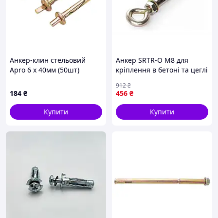
Анкер-клин стельовий
Анкер SRTR-O М8 для
Apro 6 х 40мм (50шт)
кріплення в бетоні та цеглі
(TDN6040)
надійний фіксатор 10 шт. в
912
₴
пакованні
184
₴
456
₴
Купити
Купити