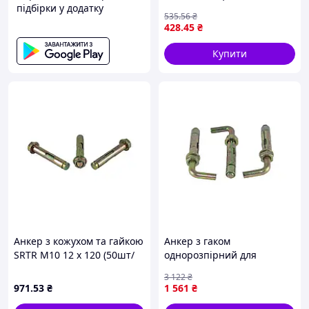
підбірки у додатку
М8/10х150 (25шт) Technics
535
.56
₴
26-061
428
.45
₴
Купити
Анкер з кожухом та гайкою
Анкер з гаком
SRTR M10 12 х 120 (50шт/
однорозпірний для
уп) ТМ КРЕП ТЕХ ТОВ
монтажу з кожухом та
3 122
₴
гайкою SRTR-L M8/10 х 100
971
.53
₴
1 561
₴
50шт упаковка