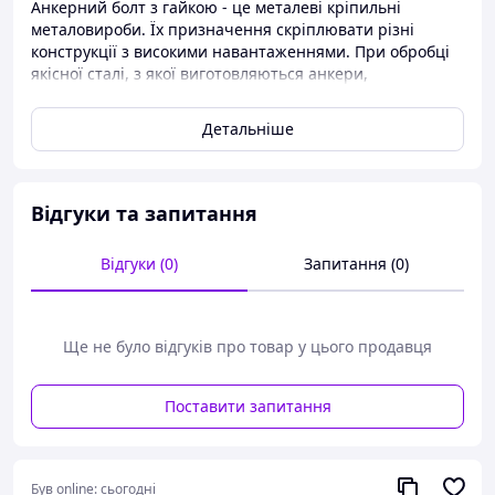
Анкерний болт з гайкою - це металеві кріпильні
металовироби. Їх призначення скріплювати різні
конструкції з високими навантаженнями. При обробці
якісної сталі, з якої виготовляються анкери,
застосовуються високі технології. Це надає їм
підвищену міцність і надійність, що і є головною
Детальніше
вимогою до анкерів. Застосовується для кріплення
навісів, огорож, консолей, фасадних конструкцій,
покажчиків і дорожніх знаків, водостоків, дерев'яних
балок.
Відгуки та запитання
Відгуки (0)
Запитання (0)
Ще не було відгуків про товар у цього продавця
Поставити запитання
Був online:
сьогодні