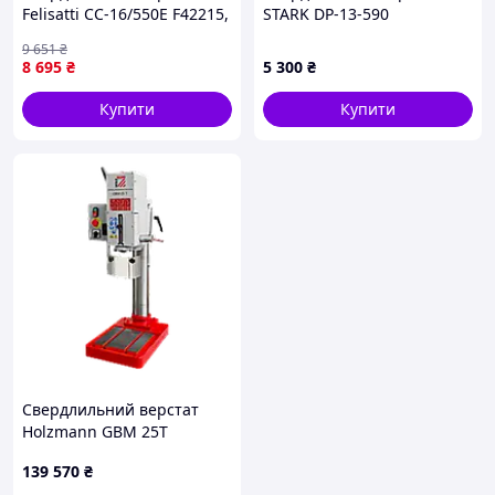
Felisatti СС-16/550Е F42215,
STARK DP-13-590
550 Вт, патрон 3–16 мм, 12
9 651
₴
швидкостей
8 695
₴
5 300
₴
Купити
Купити
Свердлильний верстат
Holzmann GBM 25T
139 570
₴