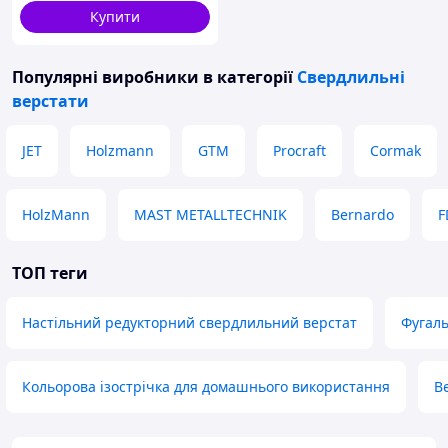
Купити
Популярні виробники
в категорії
Свердлильні
верстати
JET
Holzmann
GTM
Procraft
Cormak
HolzMann
MAST METALLTECHNIK
Bernardo
F
ТОП теги
Настільний редукторний свердлильний верстат
Фугаль
Кольорова ізострічка для домашнього використання
В