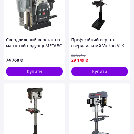
Свердлильний верстат на
Професійний верстат
магнітній подушці METABO
свердлильний Vulkan VLK-
MAG 32
25F3 настільний : 1.1 кВт,
32 064
₴
16 мм сверло (17042)
74 760
₴
29 149
₴
Купити
Купити