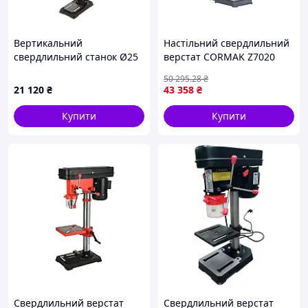
Вертикальний
Настільний свердлильний
свердлильний станок Ø25
верстат CORMAK Z7020
мм, потужність 900 Вт,
метал свердління 20 мм
50 295
.28
₴
модель ZJQ5125, арт. 68-
плавне регулювання
21 120
₴
43 358
₴
ZJQ5125
обертів
Купити
Купити
Свердлильний верстат
Свердлильний верстат