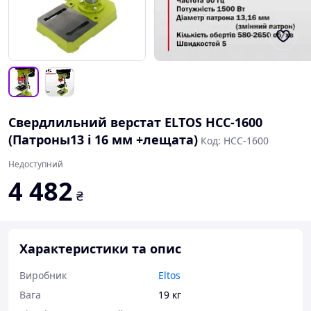
Свердлильний верстат ELTOS НСС-1600
(Патроны13 і 16 мм +лещата)
Код: НСС-1600
Недоступний
4 482
₴
Характеристики та опис
Виробник
Eltos
Вага
19 кг