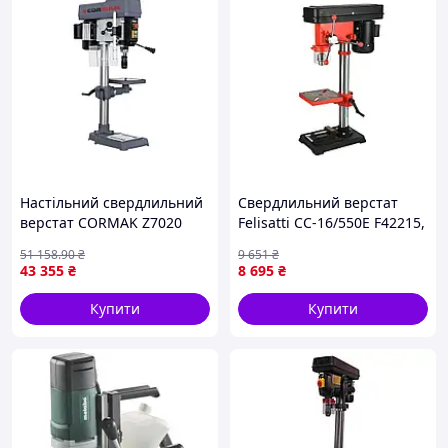
Інструкція з експлуатації.
Гарантія 12 місяців.
Настільний свердлильний
Свердлильний верстат
верстат CORMAK Z7020
Felisatti СС-16/550Е F42215,
550 Вт, патрон 3–16 мм, 12
51 158
.90
₴
9 651
₴
швидкостей
43 355
₴
8 695
₴
Купити
Купити